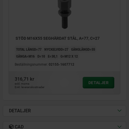
STÖD M16X55 SEGHÄRDAT STÅL, A=77, C=27
TOTAL LÄNGD=77
NYCKELVIDD=27
GÄNGLÄNGD=55
GÄNGA=M16
D=10
E=30,1
G=M12 X 12
Beställningsnummer:
02155-1607712
316,71 kr
DETALJER
exkl. moms
Exkl. leveranskostnader
DETALJER
CAD