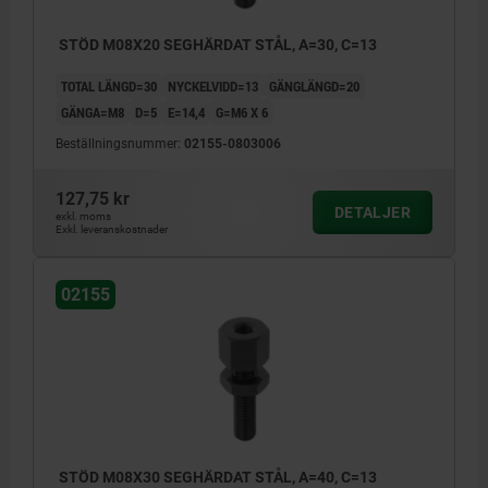
STÖD M08X20 SEGHÄRDAT STÅL, A=30, C=13
TOTAL LÄNGD=30
NYCKELVIDD=13
GÄNGLÄNGD=20
GÄNGA=M8
D=5
E=14,4
G=M6 X 6
Beställningsnummer:
02155-0803006
127,75 kr
DETALJER
exkl. moms
Exkl. leveranskostnader
02155
1) Skruvanliggning
2) Stöd
STÖD M08X30 SEGHÄRDAT STÅL, A=40, C=13