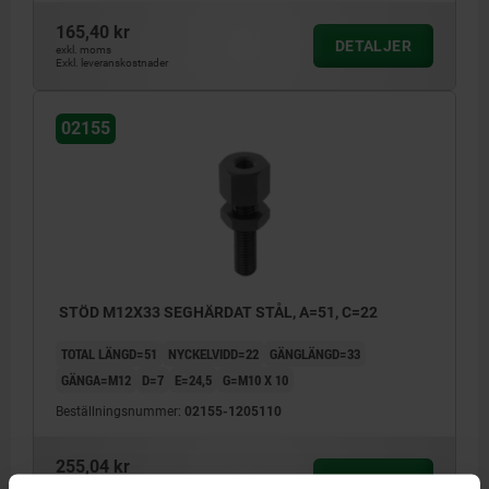
165,40 kr
DETALJER
exkl. moms
Exkl. leveranskostnader
02155
STÖD M12X33 SEGHÄRDAT STÅL, A=51, C=22
TOTAL LÄNGD=51
NYCKELVIDD=22
GÄNGLÄNGD=33
GÄNGA=M12
D=7
E=24,5
G=M10 X 10
Beställningsnummer:
02155-1205110
255,04 kr
DETALJER
exkl. moms