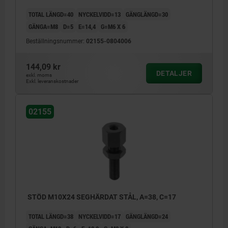
TOTAL LÄNGD=40
NYCKELVIDD=13
GÄNGLÄNGD=30
GÄNGA=M8
D=5
E=14,4
G=M6 X 6
Beställningsnummer:
02155-0804006
144,09 kr
DETALJER
exkl. moms
Exkl. leveranskostnader
02155
STÖD M10X24 SEGHÄRDAT STÅL, A=38, C=17
TOTAL LÄNGD=38
NYCKELVIDD=17
GÄNGLÄNGD=24