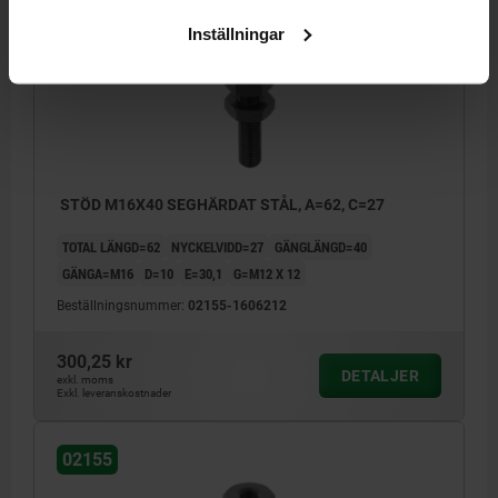
02155
Inställningar
STÖD M16X40 SEGHÄRDAT STÅL, A=62, C=27
TOTAL LÄNGD=62
NYCKELVIDD=27
GÄNGLÄNGD=40
GÄNGA=M16
D=10
E=30,1
G=M12 X 12
Beställningsnummer:
02155-1606212
300,25 kr
DETALJER
exkl. moms
Exkl. leveranskostnader
02155