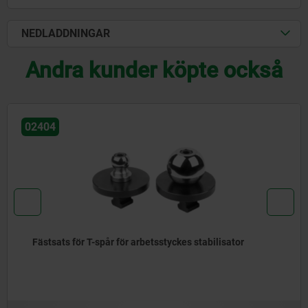
NEDLADDNINGAR
Andra kunder köpte också
02310
isator
Universal-spännunderlag, sats