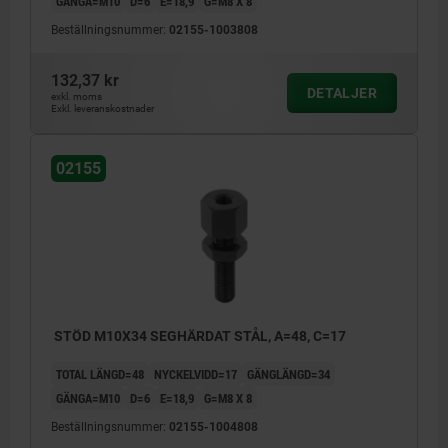
GÄNGA=M10
D=6
E=18,9
G=M8 X 8
Beställningsnummer:
02155-1003808
132,37 kr
DETALJER
exkl. moms
Exkl. leveranskostnader
02155
STÖD M10X34 SEGHÄRDAT STÅL, A=48, C=17
TOTAL LÄNGD=48
NYCKELVIDD=17
GÄNGLÄNGD=34
GÄNGA=M10
D=6
E=18,9
G=M8 X 8
Beställningsnummer:
02155-1004808