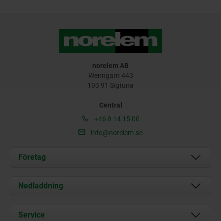
norelem AB
Wenngarn 443
193 91 Sigtuna
Central
+46 8 14 15 00
info@norelem.se
Företag
Om oss
Nedladdning
Aktuellt
Documents
Service
Kontakt