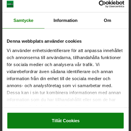
Exkl. leveranskostnader
02155
Samtycke
Information
Om
Denna webbplats använder cookies
Vi använder enhetsidentifierare för att anpassa innehållet
och annonserna till användarna, tillhandahålla funktioner
för sociala medier och analysera vår trafik. Vi
STÖD M12X48 SEGHÄRDAT STÅL, A=66, C=22
vidarebefordrar även sådana identifierare och annan
information från din enhet till de sociala medier och
TOTAL LÄNGD=66
NYCKELVIDD=22
GÄNGLÄNGD=48
annons- och analysföretag som vi samarbetar med.
GÄNGA=M12
D=7
E=24,5
G=M10 X 10
Dessa kan i sin tur kombinera informationen med annan
Beställningsnummer:
02155-1206610
information som du har tillhandahållit eller som de har
samlat in när du har använt deras tjänster.
270,26 kr
Impressum
|
Dataskydd
|
AGB
DETALJER
exkl. moms
Exkl. leveranskostnader
Tillåt Cookies