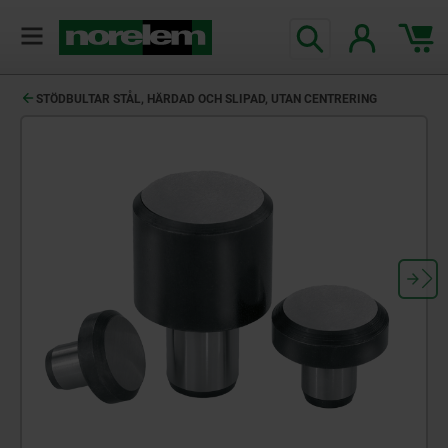
text.skipToContent
text.skipToNavigation
STÖDBULTAR STÅL, HÄRDAD OCH SLIPAD, UTAN CENTRERING