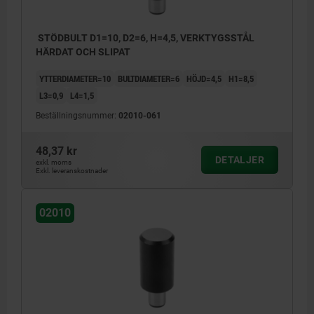
STÖDBULT D1=10, D2=6, H=4,5, VERKTYGSSTÅL
HÄRDAT OCH SLIPAT
YTTERDIAMETER=10
BULTDIAMETER=6
HÖJD=4,5
H1=8,5
L3=0,9
L4=1,5
Beställningsnummer:
02010-061
48,37 kr
DETALJER
exkl. moms
Exkl. leveranskostnader
02010