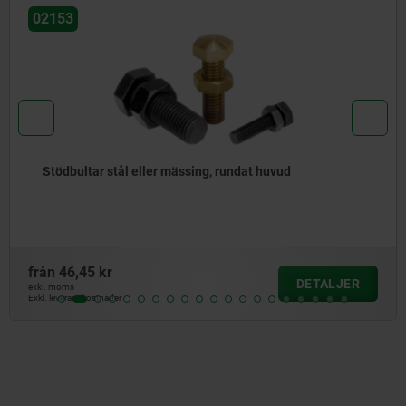
02027
Stödbultar stiftform, med yttergänga
från
107,56 kr
JER
DETA
exkl. moms
Exkl. leveranskostnader