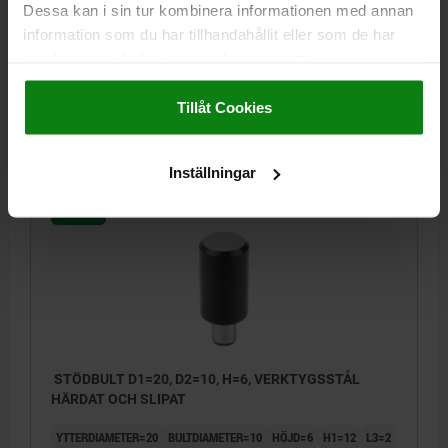
Dessa kan i sin tur kombinera informationen med annan
YTTERDIAMETER=16
BULTDIAMETER=8
HÖJD=13
H1=10
L3=2
information som du har tillhandahållit eller som de har
L4=2
samlat in när du har använt deras tjänster.
Beställningsnummer:
02010-081
Impressum
|
Dataskydd
|
AGB
Tillåt Cookies
59,87 kr
DETALJER
exkl. moms
Exkl. leveranskostnader
Inställningar
02010
STÖDBULT D1=20, D2=10, H=6, VERKTYGSSTÅL
HÄRDAT OCH SLIPAT
YTTERDIAMETER=20
BULTDIAMETER=10
HÖJD=6
H1=12
L3=2