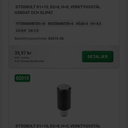
STÖDBULT D1=10, D2=6, H=8, VERKTYGSSTÅL
HÄRDAT OCH SLIPAT
YTTERDIAMETER=10
BULTDIAMETER=6
HÖJD=8
H1=8,5
L3=0,9
L4=1,5
Beställningsnummer:
02010-06
35,97 kr
DETALJER
exkl. moms
Exkl. leveranskostnader
02010
STÖDBULT D1=16, D2=8, H=5, VERKTYGSSTÅL