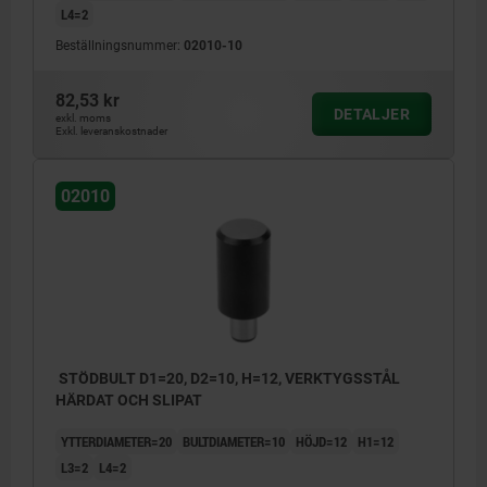
L4=2
Beställningsnummer:
02010-10
82,53 kr
DETALJER
exkl. moms
Exkl. leveranskostnader
02010
STÖDBULT D1=20, D2=10, H=12, VERKTYGSSTÅL
HÄRDAT OCH SLIPAT
YTTERDIAMETER=20
BULTDIAMETER=10
HÖJD=12
H1=12
L3=2
L4=2