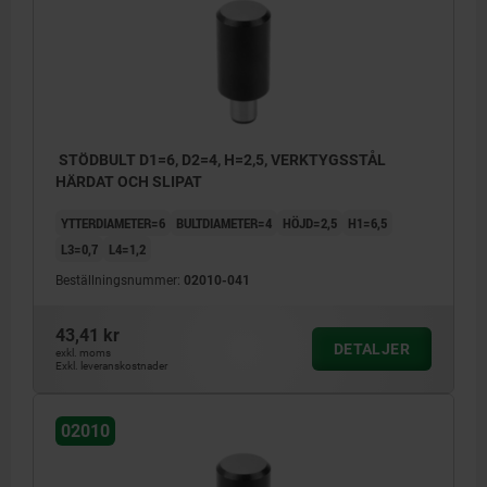
STÖDBULT D1=6, D2=4, H=2,5, VERKTYGSSTÅL
HÄRDAT OCH SLIPAT
YTTERDIAMETER=6
BULTDIAMETER=4
HÖJD=2,5
H1=6,5
L3=0,7
L4=1,2
Beställningsnummer:
02010-041
43,41 kr
DETALJER
exkl. moms
Exkl. leveranskostnader
02010