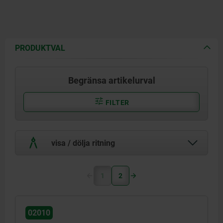
PRODUKTVAL
Begränsa artikelurval
FILTER
visa / dölja ritning
1
2
02010