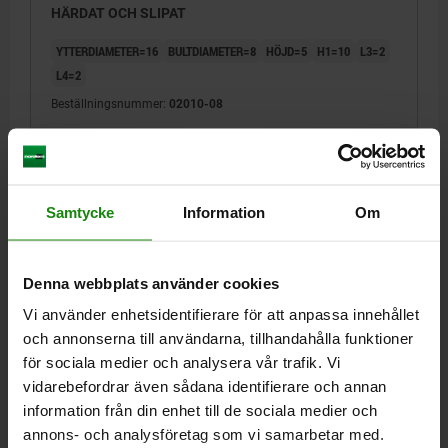
HÄRDAT OCH SLIPAT
YTTERDIAMETER=16
BULTDIAMETER=8
HÖJD=5
H1=10
L3=2
L4=2
Beställningsnummer:
02010-08
43,75 kr
DETALJER
exkl. moms
Exkl. leveranskostnader
Samtycke
Information
Om
02010
Denna webbplats använder cookies
Vi använder enhetsidentifierare för att anpassa innehållet
och annonserna till användarna, tillhandahålla funktioner
för sociala medier och analysera vår trafik. Vi
vidarebefordrar även sådana identifierare och annan
information från din enhet till de sociala medier och
STÖDBULT D1=16, D2=8, H=13, VERKTYGSSTÅL
HÄRDAT OCH SLIPAT
annons- och analysföretag som vi samarbetar med.