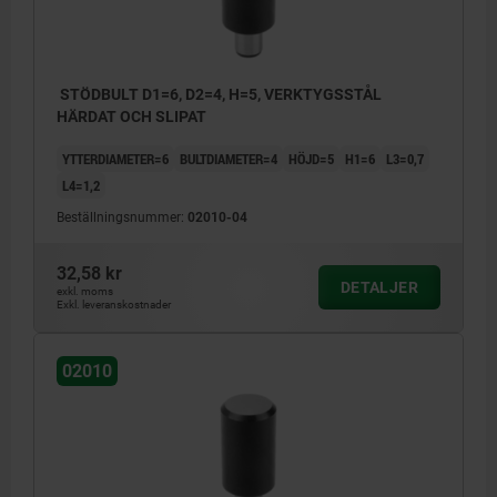
STÖDBULT D1=6, D2=4, H=5, VERKTYGSSTÅL
HÄRDAT OCH SLIPAT
YTTERDIAMETER=6
BULTDIAMETER=4
HÖJD=5
H1=6
L3=0,7
L4=1,2
Beställningsnummer:
02010-04
32,58 kr
DETALJER
exkl. moms
Exkl. leveranskostnader
02010