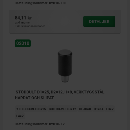
Beställningsnummer:
02010-101
84,11 kr
DETALJER
exkl. moms
Exkl. leveranskostnader
02010
STÖDBULT D1=25, D2=12, H=8, VERKTYGSSTÅL
HÄRDAT OCH SLIPAT
YTTERDIAMETER=25
BULTDIAMETER=12
HÖJD=8
H1=14
L3=2
L4=2
Beställningsnummer:
02010-12