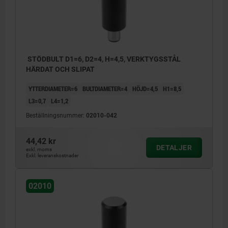
STÖDBULT D1=6, D2=4, H=4,5, VERKTYGSSTÅL
HÄRDAT OCH SLIPAT
YTTERDIAMETER=6
BULTDIAMETER=4
HÖJD=4,5
H1=8,5
L3=0,7
L4=1,2
Beställningsnummer:
02010-042
44,42 kr
DETALJER
exkl. moms
Exkl. leveranskostnader
02010