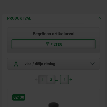
PRODUKTVAL
Begränsa artikelurval
FILTER
visa / dölja ritning
1
2
4
02130