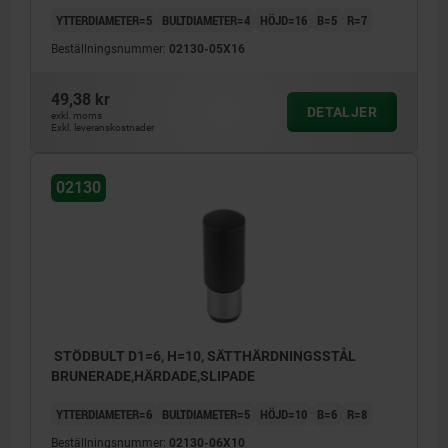
YTTERDIAMETER=5
BULTDIAMETER=4
HÖJD=16
B=5
R=7
Beställningsnummer:
02130-05X16
49,38 kr
DETALJER
exkl. moms
Exkl. leveranskostnader
02130
STÖDBULT D1=6, H=10, SÄTTHÄRDNINGSSTÅL
BRUNERADE,HÄRDADE,SLIPADE
YTTERDIAMETER=6
BULTDIAMETER=5
HÖJD=10
B=6
R=8
Beställningsnummer:
02130-06X10