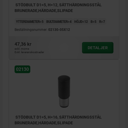
STÖDBULT D1=5, H=12, SÄTTHÄRDNINGSSTÅL
BRUNERADE,HÄRDADE,SLIPADE
YTTERDIAMETER=5
BULTDIAMETER=4
HÖJD=12
B=5
R=7
Beställningsnummer:
02130-05X12
47,36 kr
DETALJER
exkl. moms
Exkl. leveranskostnader
02130
STÖDBULT D1=5, H=16, SÄTTHÄRDNINGSSTÅL
BRUNERADE,HÄRDADE,SLIPADE