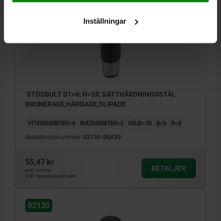
02130
Inställningar
STÖDBULT D1=6, H=20, SÄTTHÄRDNINGSSTÅL
BRUNERADE,HÄRDADE,SLIPADE
YTTERDIAMETER=6
BULTDIAMETER=5
HÖJD=20
B=6
R=8
Beställningsnummer:
02130-06X20
55,47 kr
DETALJER
exkl. moms
Exkl. leveranskostnader
02130