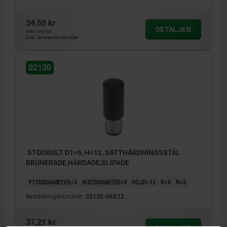
34,50 kr
DETALJER
exkl. moms
Exkl. leveranskostnader
02130
STÖDBULT D1=6, H=12, SÄTTHÄRDNINGSSTÅL
BRUNERADE,HÄRDADE,SLIPADE
YTTERDIAMETER=6
BULTDIAMETER=5
HÖJD=12
B=6
R=8
Beställningsnummer:
02130-06X12
37,21 kr