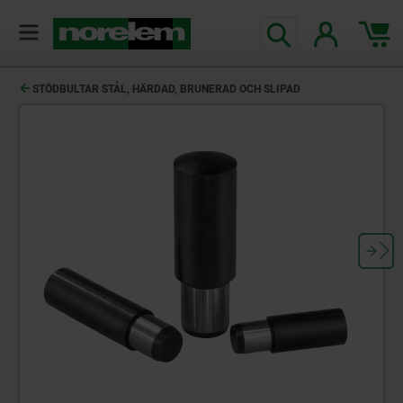
text.skipToContent
text.skipToNavigation
STÖDBULTAR STÅL, HÄRDAD, BRUNERAD OCH SLIPAD