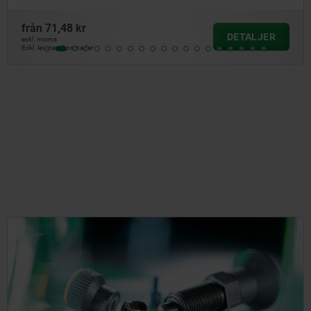
från
1 217,93 kr
DETALJE
exkl. moms
Exkl. leveranskostnader