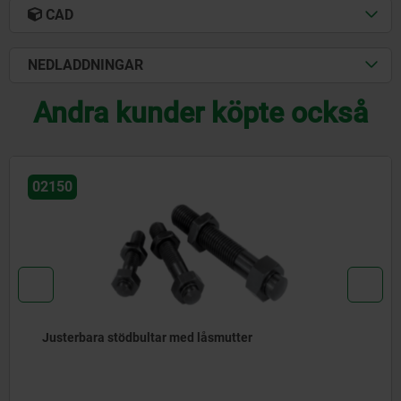
CAD
NEDLADDNINGAR
Andra kunder köpte också
02160
Anslag justerbara, rostfritt stål med status sensor