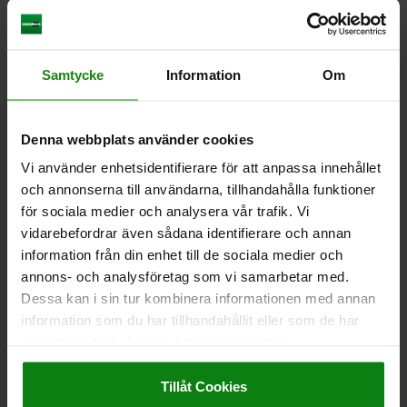
DETALJER
exkl. moms
Exkl. leveranskostnader
02130
Samtycke
Information
Om
Denna webbplats använder cookies
Vi använder enhetsidentifierare för att anpassa innehållet
och annonserna till användarna, tillhandahålla funktioner
för sociala medier och analysera vår trafik. Vi
STÖDBULT D1=6, H=16, SÄTTHÄRDNINGSSTÅL
vidarebefordrar även sådana identifierare och annan
BRUNERADE,HÄRDADE,SLIPADE
information från din enhet till de sociala medier och
YTTERDIAMETER=6
BULTDIAMETER=5
HÖJD=16
B=6
R=8
annons- och analysföretag som vi samarbetar med.
Dessa kan i sin tur kombinera informationen med annan
Beställningsnummer:
02130-06X16
information som du har tillhandahållit eller som de har
samlat in när du har använt deras tjänster.
38,34 kr
DETALJER
Impressum
|
Dataskydd
|
AGB
exkl. moms
Exkl. leveranskostnader
Tillåt Cookies