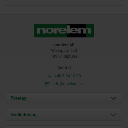
norelem AB
Wenngarn 443
193 91 Sigtuna
Central
+46 8 14 15 00
info@norelem.se
Företag
Om oss
Nedladdning
Aktuellt