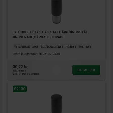
STÖDBULT D1=5, H=8, SÄTTHÄRDNINGSSTÅL
BRUNERADE,HÄRDADE,SLIPADE
YTTERDIAMETER=5
BULTDIAMETER=4
HÖJD=8
B=5
R=7
Beställningsnummer:
02130-05X8
30,22 kr
DETALJER
exkl. moms
Exkl. leveranskostnader
02130