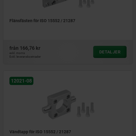
Flänsfästen för ISO 15552 / 21287
från
166,76 kr
DETALJER
exkl. moms
Exkl. leveranskostnader
12021-08
Vändtapp för ISO 15552 / 21287