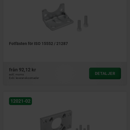
Fotfästen för ISO 15552 / 21287
från
92,12 kr
DETALJER
exkl. moms
Exkl. leveranskostnader
12021-02