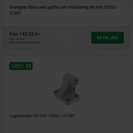
Svängbar fläns med gaffel och vridsäkring för ISO 15552 /
21287
från
142,52 kr
DETALJER
exkl. moms
Exkl. leveranskostnader
12021-28
Lagerbockar för ISO 15552 / 21287