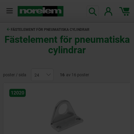
text.skipToContent
text.skipToNavigation
FÄSTELEMENT FÖR PNEUMATISKA CYLINDRAR
Fästelement för pneumatiska
cylindrar
poster / sida
16
av 16 poster
12020