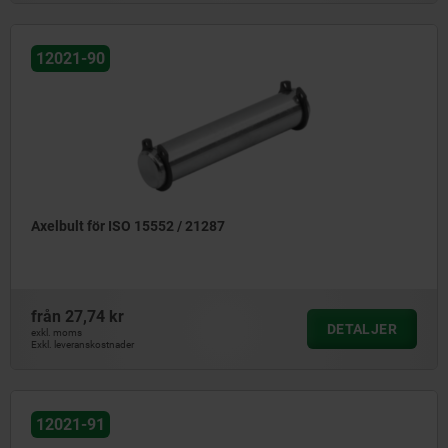
12021-90
Axelbult för ISO 15552 / 21287
från
27,74 kr
DETALJER
exkl. moms
Exkl. leveranskostnader
12021-91