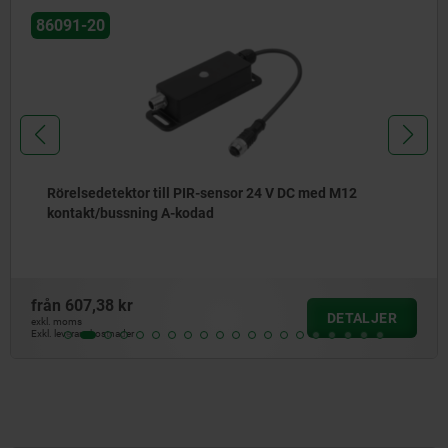
86090
Förbindningsplattor för LED-lampor med spår
från
85,69 kr
DETALJE
exkl. moms
Exkl. leveranskostnader