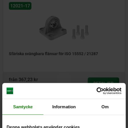
12021-17
Sfäriska svängbara flänsar för ISO 15552 / 21287
från
367,23 kr
DETALJER
exkl. moms
Exkl. leveranskostnader
Samtycke
Information
Om
12021-20
Denna webbplats använder cookies