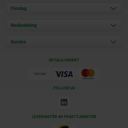
Företag
Om oss
Nedladdning
Aktuellt
Documents
Service
Kontakt
Leveransvillkor
BETALA SÄKERT
Certifiering
FOLLOW US
LEVERANTÖR AV FRAKTTJÄNSTER