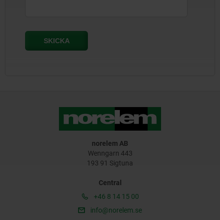
norelem AB
Wenngarn 443
193 91 Sigtuna
Central
+46 8 14 15 00
info@norelem.se