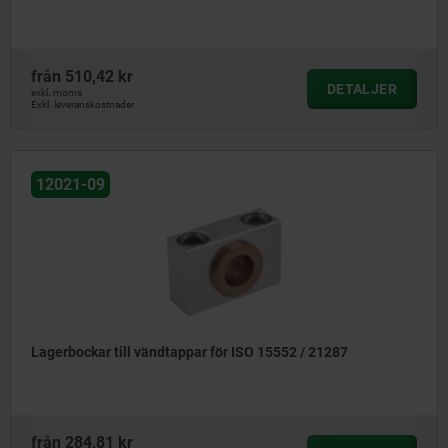
från
510,42 kr
DETALJER
exkl. moms
Exkl. leveranskostnader
12021-09
Lagerbockar till vändtappar för ISO 15552 / 21287
från
284,81 kr