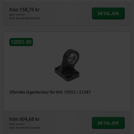
från
158,75 kr
DETALJER
exkl. moms
Exkl. leveranskostnader
12021-30
Sfäriska lagerbockar för ISO 15552 / 21287
från
604,68 kr
DETALJER
exkl. moms
Exkl. leveranskostnader