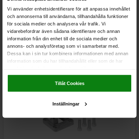
Vi använder enhetsidentifierare för att anpassa innehållet
och annonserna till användarna, tillhandahålla funktioner
för sociala medier och analysera vår trafik. Vi
vidarebefordrar även sådana identifierare och annan
Svängbar fläns med gaffel för ISO 15552 / 21287
information från din enhet till de sociala medier och
annons- och analysföretag som vi samarbetar med.
Dessa kan i sin tur kombinera informationen med annan
information som du har tillhandahållit eller som de har
från
129,89 kr
DETALJER
exkl. moms
samlat in när du har använt deras tjänster.
Exkl. leveranskostnader
Impressum
|
Dataskydd
|
AGB
Tillåt Cookies
12021-23
Inställningar