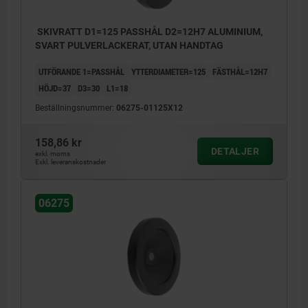
SKIVRATT D1=125 PASSHÅL D2=12H7 ALUMINIUM,
SVART PULVERLACKERAT, UTAN HANDTAG
UTFÖRANDE 1=PASSHÅL
YTTERDIAMETER=125
FÄSTHÅL=12H7
HÖJD=37
D3=30
L1=18
Beställningsnummer:
06275-01125X12
158,86 kr
DETALJER
exkl. moms
Exkl. leveranskostnader
06275