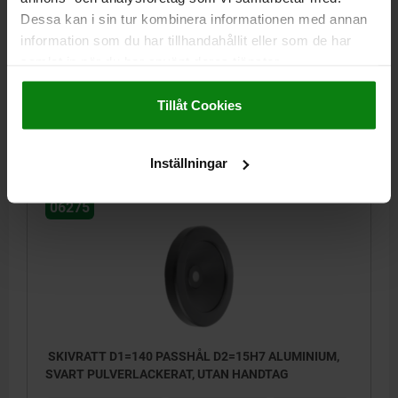
SVART PULVERLACKERAT, UTAN HANDTAG
Dessa kan i sin tur kombinera informationen med annan
UTFÖRANDE 1=PASSHÅL
YTTERDIAMETER=140
FÄSTHÅL=14H7
information som du har tillhandahållit eller som de har
HÖJD=34
D3=34
L1=19
samlat in när du har använt deras tjänster.
Impressum
|
Dataskydd
|
AGB
Beställningsnummer:
06275-01140X14
Tillåt Cookies
185,36 kr
DETALJER
exkl. moms
Exkl. leveranskostnader
Inställningar
06275
SKIVRATT D1=140 PASSHÅL D2=15H7 ALUMINIUM,
SVART PULVERLACKERAT, UTAN HANDTAG