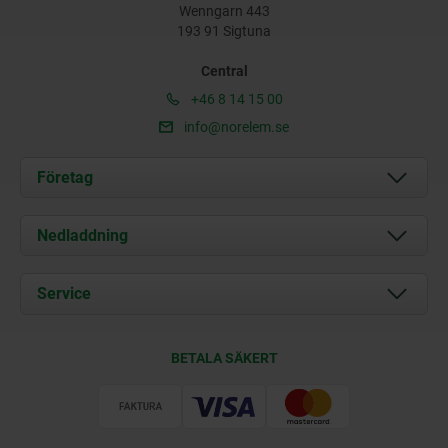
Wenngarn 443
193 91 Sigtuna
Central
+46 8 14 15 00
info@norelem.se
Företag
Om oss
Nedladdning
Aktuellt
Documents
Service
Kontakt
Leveransvillkor
BETALA SÄKERT
Certifiering