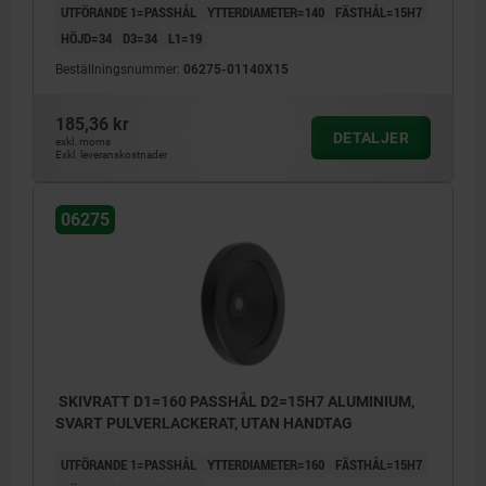
UTFÖRANDE 1=PASSHÅL
YTTERDIAMETER=140
FÄSTHÅL=15H7
HÖJD=34
D3=34
L1=19
Beställningsnummer:
06275-01140X15
185,36 kr
DETALJER
exkl. moms
Exkl. leveranskostnader
06275
SKIVRATT D1=160 PASSHÅL D2=15H7 ALUMINIUM,
SVART PULVERLACKERAT, UTAN HANDTAG
UTFÖRANDE 1=PASSHÅL
YTTERDIAMETER=160
FÄSTHÅL=15H7