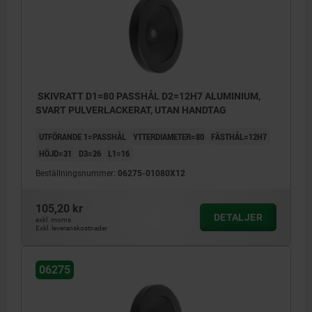
SKIVRATT D1=80 PASSHÅL D2=12H7 ALUMINIUM,
SVART PULVERLACKERAT, UTAN HANDTAG
UTFÖRANDE 1=PASSHÅL
YTTERDIAMETER=80
FÄSTHÅL=12H7
HÖJD=31
D3=26
L1=16
Beställningsnummer:
06275-01080X12
105,20 kr
DETALJER
exkl. moms
Exkl. leveranskostnader
06275