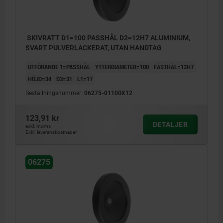
SKIVRATT D1=100 PASSHÅL D2=12H7 ALUMINIUM,
SVART PULVERLACKERAT, UTAN HANDTAG
UTFÖRANDE 1=PASSHÅL
YTTERDIAMETER=100
FÄSTHÅL=12H7
HÖJD=34
D3=31
L1=17
Beställningsnummer:
06275-01100X12
123,91 kr
DETALJER
exkl. moms
Exkl. leveranskostnader
06275