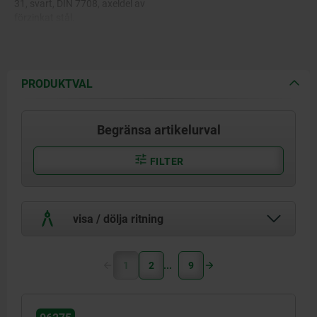
31, svart, DIN 7708, axeldel av
förzinkat stål.
PRODUKTVAL
Begränsa artikelurval
FILTER
visa / dölja ritning
1
2
9