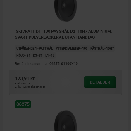
SKIVRATT D1=100 PASSHÅL D2=10H7 ALUMINIUM,
SVART PULVERLACKERAT, UTAN HANDTAG
UTFÖRANDE 1=PASSHÅL
YTTERDIAMETER=100
FÄSTHÅL=10H7
HÖJD=34
D3=31
L1=17
Beställningsnummer:
06275-01100X10
123,91 kr
DETALJER
exkl. moms
Exkl. leveranskostnader
06275