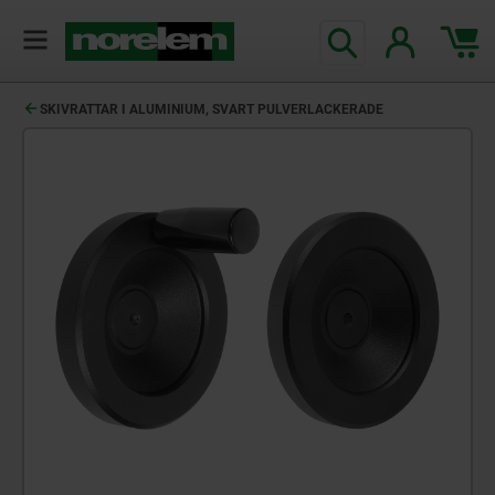
text.skipToContent
text.skipToNavigation
SKIVRATTAR I ALUMINIUM, SVART PULVERLACKERADE