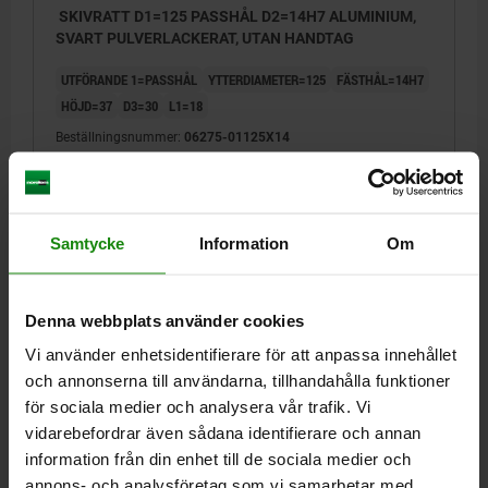
SKIVRATT D1=125 PASSHÅL D2=14H7 ALUMINIUM,
SVART PULVERLACKERAT, UTAN HANDTAG
UTFÖRANDE 1=PASSHÅL
YTTERDIAMETER=125
FÄSTHÅL=14H7
HÖJD=37
D3=30
L1=18
Beställningsnummer:
06275-01125X14
158,86 kr
DETALJER
exkl. moms
Exkl. leveranskostnader
Samtycke
Information
Om
06275
Denna webbplats använder cookies
Vi använder enhetsidentifierare för att anpassa innehållet
och annonserna till användarna, tillhandahålla funktioner
för sociala medier och analysera vår trafik. Vi
vidarebefordrar även sådana identifierare och annan
information från din enhet till de sociala medier och
SKIVRATT D1=140 PASSHÅL D2=14H7 ALUMINIUM,
annons- och analysföretag som vi samarbetar med.