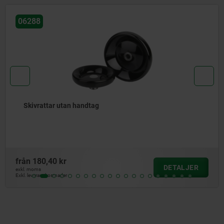
06289-12
Ekrade rattar i rostfri stålplåt
från
386,62 kr
DETALJER
exkl. moms
Exkl. leveranskostnader