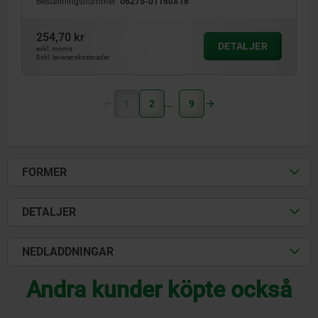
Beställningsnummer:
06275-01160X16
254,70 kr
DETALJER
exkl. moms
Exkl. leveranskostnader
1
2
9
FORMER
DETALJER
NEDLADDNINGAR
Andra kunder köpte också