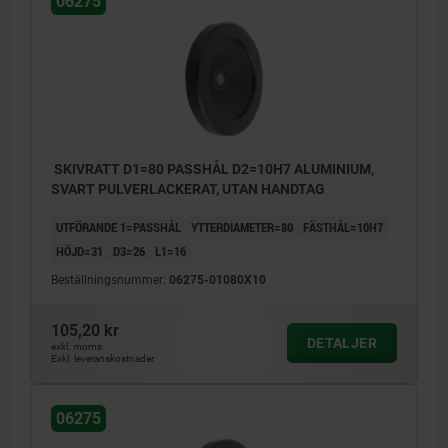
06275
SKIVRATT D1=80 PASSHÅL D2=10H7 ALUMINIUM,
SVART PULVERLACKERAT, UTAN HANDTAG
UTFÖRANDE 1=PASSHÅL
YTTERDIAMETER=80
FÄSTHÅL=10H7
HÖJD=31
D3=26
L1=16
Beställningsnummer:
06275-01080X10
105,20 kr
DETALJER
exkl. moms
Exkl. leveranskostnader
06275