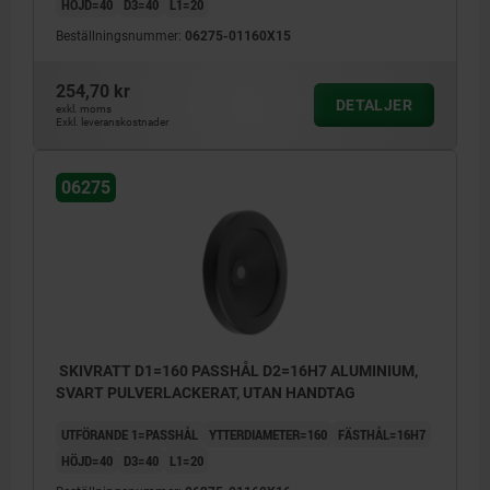
HÖJD=40
D3=40
L1=20
Beställningsnummer:
06275-01160X15
254,70 kr
DETALJER
exkl. moms
Exkl. leveranskostnader
06275
SKIVRATT D1=160 PASSHÅL D2=16H7 ALUMINIUM,
SVART PULVERLACKERAT, UTAN HANDTAG
UTFÖRANDE 1=PASSHÅL
YTTERDIAMETER=160
FÄSTHÅL=16H7
HÖJD=40
D3=40
L1=20