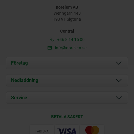
norelem AB
Wenngarn 443
193 91 Sigtuna
Central
+46 8 14 15 00
info@norelem.se
Företag
Om oss
Nedladdning
Aktuellt
Documents
Service
Kontakt
Leveransvillkor
BETALA SÄKERT
Certifiering