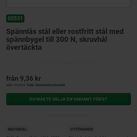
05531
Spännlås stål eller rostfritt stål med
spännbygel till 300 N, skruvhål
övertäckta
från
9,36 kr
exkl. moms
Exkl. leveranskostnader
DU MÅSTE VÄLJA EN VARIANT FÖRST
MATERIAL
UTFÖRANDE