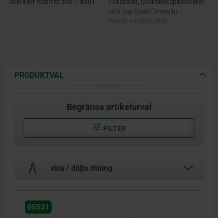
Stål eller rostfritt stål 1.4301.
Förzinkat, tjockskiktspassiverat
och Top Coat-förseglat.
Blankt rostfritt stål.
PRODUKTVAL
Begränsa artikelurval
FILTER
visa / dölja ritning
05531