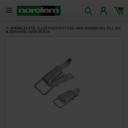
text.skipToContent
text.skipToNavigation
SPÄNNLÅS STÅL ELLER ROSTFRITT STÅL MED SPÄNNBYGEL TILL 300
N, SKRUVHÅL ÖVERTÄCKTA