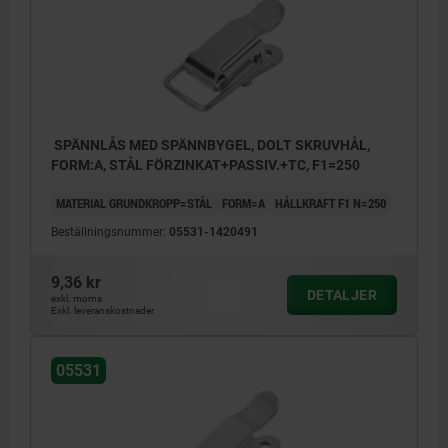
SPÄNNLÅS MED SPÄNNBYGEL, DOLT SKRUVHÅL,
FORM:A, STÅL FÖRZINKAT+PASSIV.+TC, F1=250
MATERIAL GRUNDKROPP=STÅL
FORM=A
HÅLLKRAFT F1 N=250
Beställningsnummer:
05531-1420491
9,36 kr
DETALJER
exkl. moms
Exkl. leveranskostnader
05531