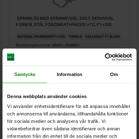
SPÄNNLÅS MED SPÄNNBYGEL, DOLT SKRUVHÅL,
FORM:B, STÅL FÖRZINKAT+PASSIV.+TC, F1=300
MATERIAL GRUNDKROPP=STÅL
FORM=B
HÅLLKRAFT F1 N=300
Beställningsnummer:
05531-2520821
20,15 kr
DETALJER
exkl. moms
Exkl. leveranskostnader
Samtycke
Information
Om
05531
Denna webbplats använder cookies
Vi använder enhetsidentifierare för att anpassa innehållet
och annonserna till användarna, tillhandahålla funktioner
för sociala medier och analysera vår trafik. Vi
vidarebefordrar även sådana identifierare och annan
information från din enhet till de sociala medier och