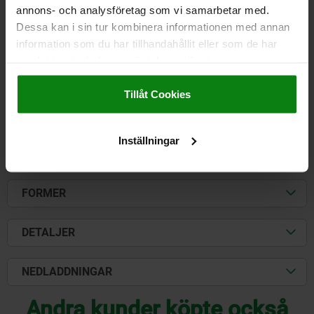
SPÄNNLÅS MED SPÄNNBYGEL, DOLT SKRUVHÅL,
annons- och analysföretag som vi samarbetar med.
FORM:B, ROSTFRITT STÅL 1.4301 BLANK, F1=300
Dessa kan i sin tur kombinera informationen med annan
information som du har tillhandahållit eller som de har
MATERIAL GRUNDKROPP=ROSTFRITT STÅL
FORM=B
samlat in när du har använt deras tjänster.
HÅLLKRAFT F1 N=300
Impressum
|
Dataskydd
|
AGB
Beställningsnummer:
05531-2520822
Tillåt Cookies
24,32 kr
DETALJER
exkl. moms
Exkl. leveranskostnader
Inställningar
FORMER
DETALJER
NEDLADDNINGAR
Andra kunder köpte också