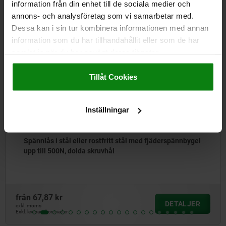
information från din enhet till de sociala medier och
Andra kunder köpte också
annons- och analysföretag som vi samarbetar med.
Dessa kan i sin tur kombinera informationen med annan
information som du har tillhandahållit eller som de har
samlat in när du har använt deras tjänster.
05537
Impressum
|
Dataskydd
|
AGB
Tillåt Cookies
Inställningar
Spännlås i stål eller rostfritt stål med fjäderspännbygel
upp till 500N, dolda skruvhål
från
67,87 kr
DETALJER
exkl. moms
Exkl. leveranskostnader