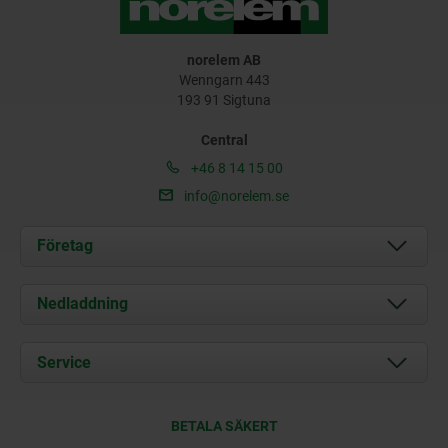
norelem AB
Wenngarn 443
193 91 Sigtuna
Central
+46 8 14 15 00
info@norelem.se
Företag
Om oss
Nedladdning
Aktuellt
Documents
Service
Kontakt
Leveransvillkor
BETALA SÄKERT
Certifiering