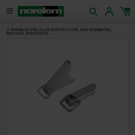
text.skipToContent
text.skipToNavigation
SPÄNNLÅS STÅL ELLER ROSTFRITT STÅL MED SPÄNNBYGEL,
SKRUVHÅL ÖVERTÄCKTA