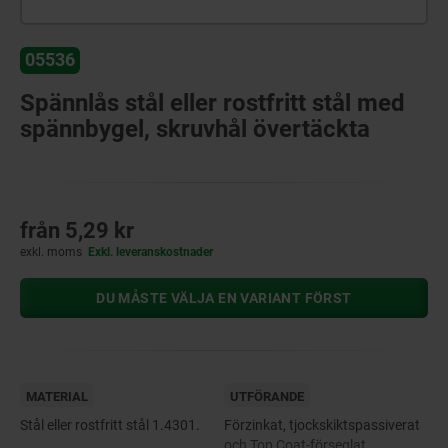
05536
Spännlås stål eller rostfritt stål med
spännbygel, skruvhål övertäckta
från
5,29 kr
exkl. moms
Exkl. leveranskostnader
DU MÅSTE VÄLJA EN VARIANT FÖRST
MATERIAL
UTFÖRANDE
Stål eller rostfritt stål 1.4301.
Förzinkat, tjockskiktspassiverat
och Top Coat-förseglat.