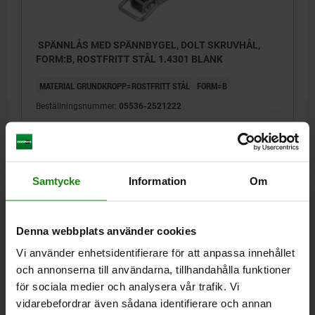
SPÄNNLÅS MED SPÄNNBYGEL, DOLT SKRUVHÅL,
FORM:B, ROSTFRITT STÅL 1.4301 BLANK
MATERIAL GRUNDKROPP=ROSTFRITT STÅL
FORM=B
Beställningsnummer:
05536-2521222
88,73 kr
DETALJER
exkl. moms
Exkl. leveranskostnader
Samtycke
Information
Om
FORMER
Denna webbplats använder cookies
Vi använder enhetsidentifierare för att anpassa innehållet
DETALJER
och annonserna till användarna, tillhandahålla funktioner
för sociala medier och analysera vår trafik. Vi
NEDLADDNINGAR
vidarebefordrar även sådana identifierare och annan