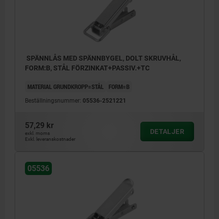
SPÄNNLÅS MED SPÄNNBYGEL, DOLT SKRUVHÅL,
FORM:B, STÅL FÖRZINKAT+PASSIV.+TC
MATERIAL GRUNDKROPP=STÅL
FORM=B
Beställningsnummer:
05536-2521221
57,29 kr
DETALJER
exkl. moms
Exkl. leveranskostnader
05536