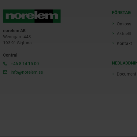
FÖRETAG
Om oss
norelem AB
Aktuellt
Wenngarn 443
193 91 Sigtuna
Kontakt
Central
NEDLADDNI
+46 8 14 15 00
info@norelem.se
Document