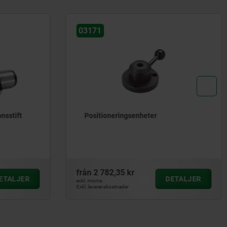
03171
onsstift
Positioneringsenheter
från
2 782,35 kr
ETALJER
DETALJER
exkl. moms
Exkl. leveranskostnader