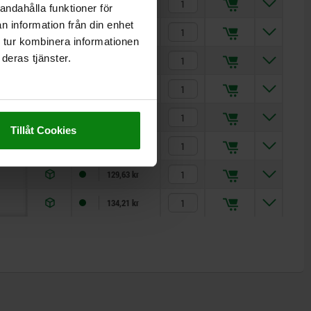
82,82 kr
andahålla funktioner för
n information från din enhet
86,18 kr
 tur kombinera informationen
deras tjänster.
89,85 kr
96,05 kr
106,23 kr
Tillåt Cookies
115,38 kr
129,63 kr
134,21 kr