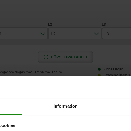
1
L2
L3
8
8
2
FÖRSTORA TABELL
10
3
12
Finns i lager
 gånger om dagen med jämna mellanrum.
Levereras inom 1
14
16
L1
L2
L3
B
B1
Information
8
8
2
2
6,6
cookies