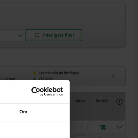
Leveranstid på förfrågan
–2 veckor
Ej i lager
Tillgänglighet
CAD
Mängd
Beställa
Pris
Om
74,79 kr