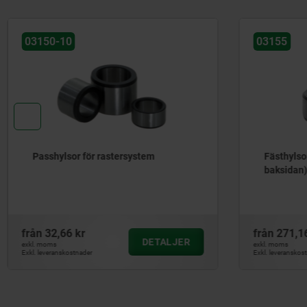
03150-10
03155
Passhylsor för rastersystem
Fästhylso
baksidan
från
32,66 kr
från
271,1
DETALJER
exkl. moms
exkl. moms
Exkl. leveranskostnader
Exkl. leveranskos