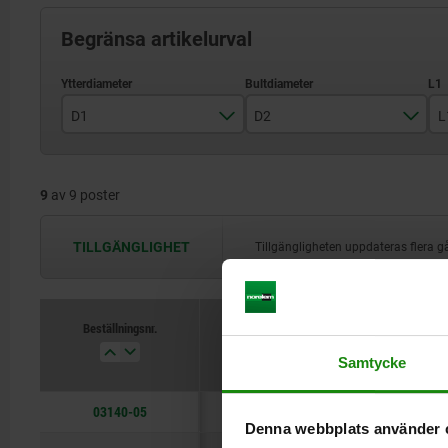
Begränsa artikelurval
D1
D2
L
8
5
9
av 9 poster
10
7
12
8
TILLGÄNGLIGHET
Tillgängligheten uppdateras flera
14
9
16
12
Beställningsnr.
D1
D2
18
14
Samtycke
20
16
03140-05
8
5
Denna webbplats använder 
22