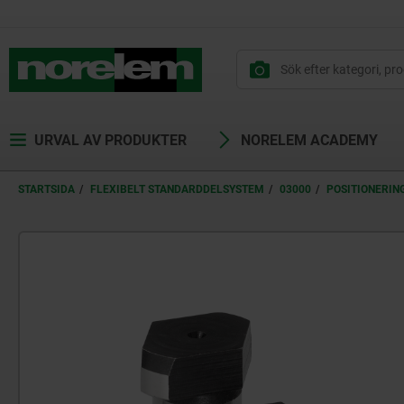
text.skipToContent
text.skipToNavigation
URVAL AV PRODUKTER
NORELEM ACADEMY
STARTSIDA
FLEXIBELT STANDARDDELSYSTEM
03000
POSITIONERIN