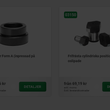
03150
r Form A (inpressad på
Frifrästa cylindriska positi
)
oslipade
6 kr
från
69,19 kr
DETALJER
D
exkl. moms
tnader
Exkl. leveranskostnader