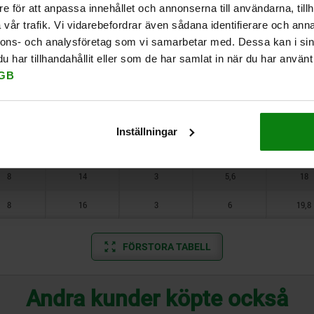
8
8
2
3
8,6
e för att anpassa innehållet och annonserna till användarna, tillh
vår trafik. Vi vidarebefordrar även sådana identifierare och anna
8
10
2
3
9,8
nnons- och analysföretag som vi samarbetar med. Dessa kan i sin
har tillhandahållit eller som de har samlat in när du har använt 
8
10
3
3,5
11,2
GB
8
12
3
4
13,2
8
12
3
4,5
14,7
Inställningar
8
14
3
5
16,6
8
14
3
5,6
18
8
16
3
6
19,8
FÖRSTORA TABELL
Andra kunder köpte också