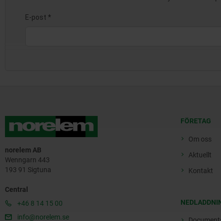
FÖRETAG
Om oss
norelem AB
Aktuellt
Wenngarn 443
193 91 Sigtuna
Kontakt
Central
NEDLADDNI
+46 8 14 15 00
info@norelem.se
Document