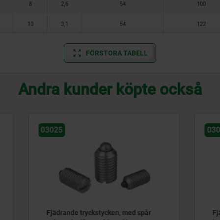
8
2,6
54
100
10
3,1
54
122
FÖRSTORA TABELL
Andra kunder köpte också
03031
 tryckstycken, med spår
Fjädrande tryckstycken m