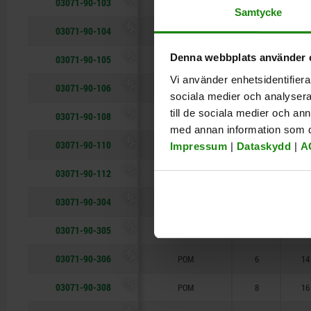
03071-90-103
stål
3
7
Samtycke
NY
03071-90-104
stål
4
9
NY
Denna webbplats använder 
03071-90-105
stål
5
12
Vi använder enhetsidentifierar
NY
03071-90-106
stål
6
14
sociala medier och analysera 
NY
till de sociala medier och a
03071-90-108
stål
8
16
med annan information som du 
NY
03071-90-110
stål
10
22
Impressum
|
Dataskydd
|
A
NY
03071-90-112
stål
12
24
NY
03071-90-304
POM
4
9
NY
03071-90-305
POM
5
12
NY
03071-90-306
POM
6
14
NY
03071-90-308
POM
8
16