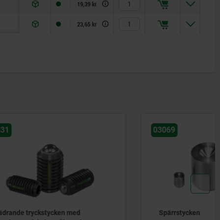
19,39 kr
23,65 kr
03069
ed
Spärrstycken