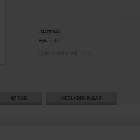
MATERIAL
Hylsa i stål.
Fjäder i rostfritt stål 1.4310.
Kula i stål eller POM.
CAD
NEDLADDNINGAR