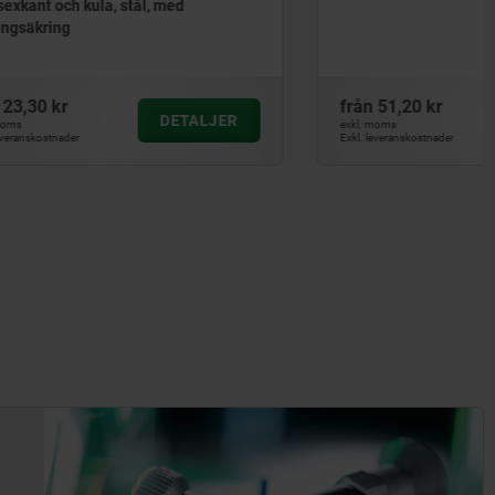
ed
från
51,20 kr
ETALJER
DETALJER
exkl. moms
Exkl. leveranskostnader