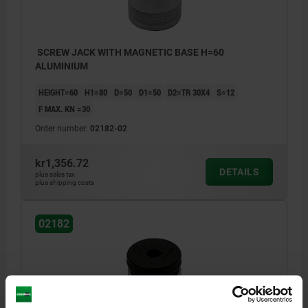
SCREW JACK WITH MAGNETIC BASE H=60
ALUMINIUM
HEIGHT=60
H1=80
D=50
D1=50
D2=TR 30X4
S=12
F MAX. KN =30
Order number:
02182-02
kr1,356.72
DETAILS
plus sales tax
plus shipping costs
02182