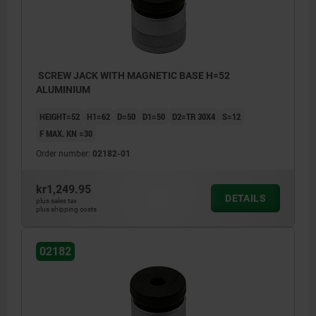
SCREW JACK WITH MAGNETIC BASE H=52
ALUMINIUM
HEIGHT=52
H1=62
D=50
D1=50
D2=TR 30X4
S=12
F MAX. KN =30
Order number:
02182-01
kr1,249.95
DETAILS
plus sales tax
plus shipping costs
02182
1) centring hole for 02210
1) centr
2) magnetic foot
2) magn