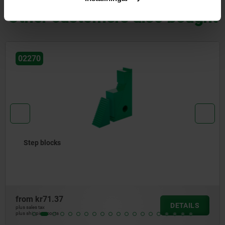
Other customers also bought
02310
Step block sets
from
kr2,720.66
DETAILS
plus sales tax
plus shipping costs