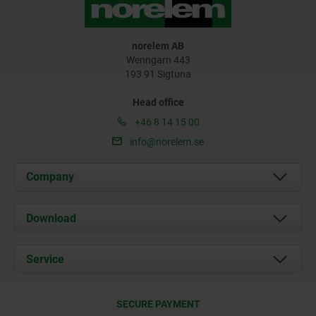
norelem AB
Wenngarn 443
193 91 Sigtuna
Head office
+46 8 14 15 00
info@norelem.se
Company
About us
Download
News
Documents
Service
Contact
Delivery Conditions
SECURE PAYMENT