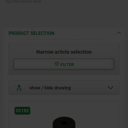
Spindle carbon steel.
PRODUCT SELECTION
Narrow article selection
FILTER
show / hide drawing
02182