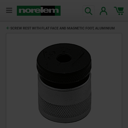
text.skipToContent
text.skipToNavigation
SCREW REST WITH FLAT FACE AND MAGNETIC FOOT, ALUMINIUM