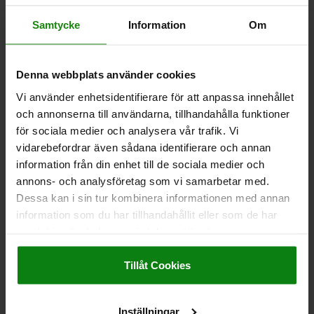
Samtycke
Information
Om
SCREW JACK WITH MAGNETIC BASE H=80
ALUMINIUM
HEIGHT=80
H1=110
D=50
D1=50
D2=TR 30X4
S=12
Denna webbplats använder cookies
F MAX. KN =30
Vi använder enhetsidentifierare för att anpassa innehållet
Order number:
02182-03
och annonserna till användarna, tillhandahålla funktioner
för sociala medier och analysera vår trafik. Vi
kr1,389.53
vidarebefordrar även sådana identifierare och annan
DETAILS
plus sales tax
information från din enhet till de sociala medier och
plus shipping costs
annons- och analysföretag som vi samarbetar med.
Dessa kan i sin tur kombinera informationen med annan
information som du har tillhandahållit eller som de har
DETAILS
samlat in när du har använt deras tjänster.
Impressum
|
Dataskydd
|
AGB
CAD
Tillåt Cookies
DOWNLOADS
Inställningar