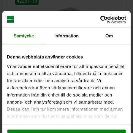
42201-10
Samtycke
Information
Om
BASMODUL, 5-AXLIG BEARB. UNILOCK, DUO, D=12,
Denna webbplats använder cookies
FORM:B, H=150, L=162,5, SÄTTHÄRDNINGSSTÅL
OXIDERAD
Vi använder enhetsidentifierare för att anpassa innehållet
och annonserna till användarna, tillhandahålla funktioner
LÄNGD=162,5
HÖJD=150
PASSHÅL=12
FORM=B
H1=59
för sociala medier och analysera vår trafik. Vi
H2=52
NYCKELVIDD=6
GÄNGDJUP=35
T1=12
vidarebefordrar även sådana identifierare och annan
ÅTDRAGNINGS- MOMENT MAX. NM=15
DRAGKRAFT KN=15
information från din enhet till de sociala medier och
Beställningsnummer:
42201-10-12150500
annons- och analysföretag som vi samarbetar med.
Dessa kan i sin tur kombinera informationen med annan
18 294,65 kr
DETALJER
information som du har tillhandahållit eller som de har
exkl. moms
Exkl. leveranskostnader
samlat in när du har använt deras tjänster.
Impressum
|
Dataskydd
|
AGB