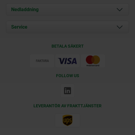
Om oss
Nedladdning
Aktuellt
Documents
Service
Kontakt
Leveransvillkor
BETALA SÄKERT
Certifiering
FOLLOW US
LEVERANTÖR AV FRAKTTJÄNSTER