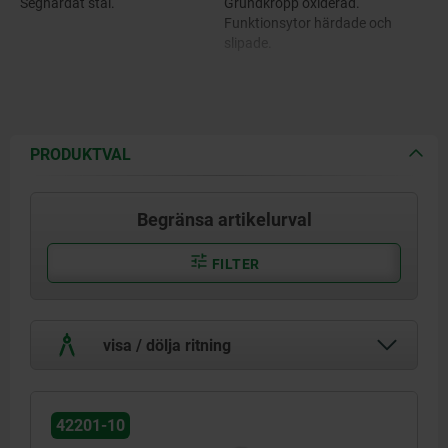
Seghärdat stål.
Grundkropp oxiderad.
Funktionsytor härdade och
slipade.
PRODUKTVAL
Begränsa artikelurval
FILTER
visa / dölja ritning
42201-10