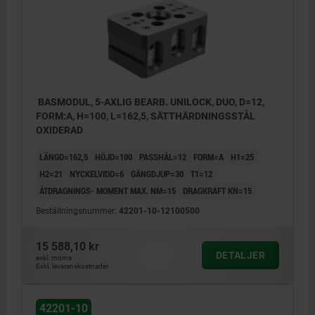
BASMODUL, 5-AXLIG BEARB. UNILOCK, DUO, D=12,
FORM:A, H=100, L=162,5, SÄTTHÄRDNINGSSTÅL
OXIDERAD
LÄNGD=162,5
HÖJD=100
PASSHÅL=12
FORM=A
H1=25
H2=21
NYCKELVIDD=6
GÄNGDJUP=30
T1=12
ÅTDRAGNINGS- MOMENT MAX. NM=15
DRAGKRAFT KN=15
Beställningsnummer:
42201-10-12100500
15 588,10 kr
DETALJER
exkl. moms
Exkl. leveranskostnader
42201-10