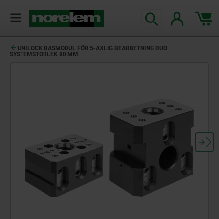
text.skipToContent
text.skipToNavigation
UNILOCK BASMODUL FÖR 5-AXLIG BEARBETNING DUO
SYSTEMSTORLEK 80 MM