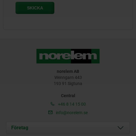
norelem AB
Wenngarn 443
193 91 Sigtuna
Central
+46 8 14 15 00
info@norelem.se
Företag