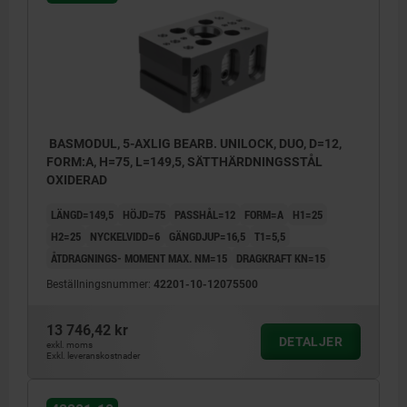
BASMODUL, 5-AXLIG BEARB. UNILOCK, DUO, D=12,
FORM:A, H=75, L=149,5, SÄTTHÄRDNINGSSTÅL
OXIDERAD
LÄNGD=149,5
HÖJD=75
PASSHÅL=12
FORM=A
H1=25
H2=25
NYCKELVIDD=6
GÄNGDJUP=16,5
T1=5,5
ÅTDRAGNINGS- MOMENT MAX. NM=15
DRAGKRAFT KN=15
Beställningsnummer:
42201-10-12075500
13 746,42 kr
DETALJER
exkl. moms
Exkl. leveranskostnader