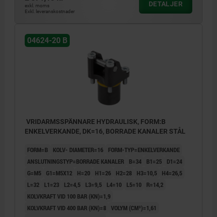
1) Spännspakens längd (se 04624-30)
1) Spän
DETALJER
exkl. moms
2) Rörelse (se 04624-30)
2) Rörel
Exkl. leveranskostnader
3) se Tillbehör
3) se Ti
4) Monteringskontur
4) Mont
5) Rundade kanter
5) Rund
04624-20 B
6) Lossa
6) Loss
7) Spänna alternativt
7) Spänn
8) Spänna
8) Spän
VRIDARMSSPÄNNARE HYDRAULISK, FORM:B
ENKELVERKANDE, DK=16, BORRADE KANALER STÅL
FORM=B
KOLV- DIAMETER=16
FORM-TYP=ENKELVERKANDE
ANSLUTNINGSTYP=BORRADE KANALER
B=34
B1=25
D1=24
G=M5
G1=M5X12
H=20
H1=26
H2=28
H3=10,5
H4=26,5
L=32
L1=23
L2=4,5
L3=9,5
L4=10
L5=10
R=14,2
KOLVKRAFT VID 100 BAR (KN)=1,9
KOLVKRAFT VID 400 BAR (KN)=8
VOLYM (CM³)=1,61