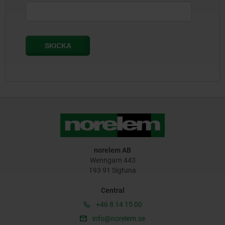
norelem AB
Wenngarn 443
193 91 Sigtuna
Central
+46 8 14 15 00
info@norelem.se