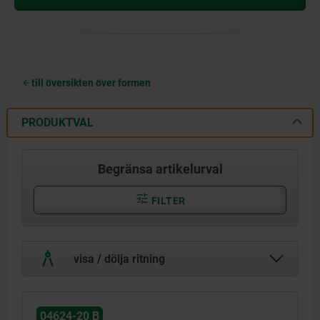
till översikten över formen
PRODUKTVAL
Begränsa artikelurval
FILTER
visa / dölja ritning
04624-20 B