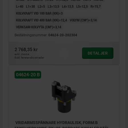
L=40
L1=30
L2=5
L3=13,5
L4=13,5
L5=12,5
R=15,7
KOLVKRAFT VID 100 BAR (KN)=3
KOLVKRAFT VID 400 BAR (KN)=12,4
VOLYM (CM³)=3,14
VERKSAM KOLVYTA (CM²)=3,14
Beställningsnummer:
04624-20-202304
2 768,35 kr
DETALJER
exkl. moms
Exkl. leveranskostnader
04624-20 B
VRIDARMSSPÄNNARE HYDRAULISK, FORM:B