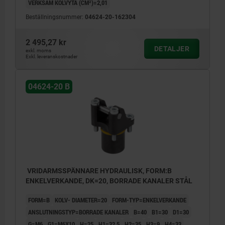
VERKSAM KOLVYTA (CM²)=2,01
Beställningsnummer:
04624-20-162304
2 495,27 kr
DETALJER
exkl. moms
Exkl. leveranskostnader
04624-20 B
VRIDARMSSPÄNNARE HYDRAULISK, FORM:B
ENKELVERKANDE, DK=20, BORRADE KANALER STÅL
FORM=B
KOLV- DIAMETER=20
FORM-TYP=ENKELVERKANDE
ANSLUTNINGSTYP=BORRADE KANALER
B=40
B1=30
D1=30
G=M6
G1=M6X10
H=25
H1=32,5
H2=35
H3=9
H4=33