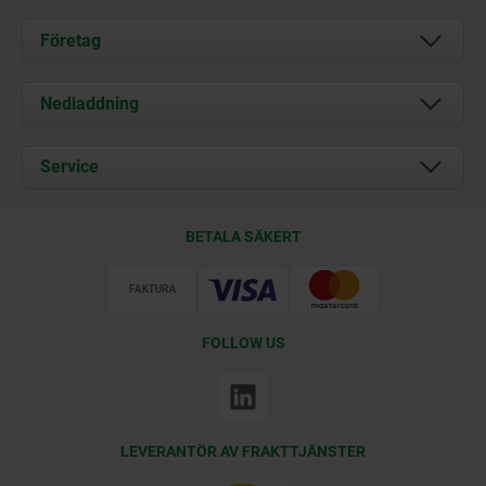
Företag
Om oss
Nedladdning
Aktuellt
Documents
Service
Kontakt
Leveransvillkor
BETALA SÄKERT
Certifiering
FOLLOW US
LEVERANTÖR AV FRAKTTJÄNSTER