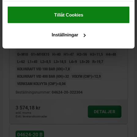
Impressum
|
Dataskydd
|
AGB
Tillåt Cookies
VRIDARMSSPÄNNARE HYDRAULISK, FORM:B
ENKELVERKANDE, DK=32, BORRADE KANALER STÅL
Inställningar
FORM=B
KOLV- DIAMETER=32
FORM-TYP=ENKELVERKANDE
ANSLUTNINGSTYP=BORRADE KANALER
B=66
B1=49
D1=45
G=M10
G1=M10X15
H=40
H1=47
H2=56
H3=11,5
H4=48
L=62
L1=45
L2=8,5
L3=18,5
L4=9
L5=20
R=19,7
KOLVKRAFT VID 100 BAR (KN)=7,8
KOLVKRAFT VID 400 BAR (KN)=32
VOLYM (CM³)=12,9
VERKSAM KOLVYTA (CM²)=8,04
Beställningsnummer:
04624-20-322304
3 574,18 kr
DETALJER
exkl. moms
Exkl. leveranskostnader
04624-20 B