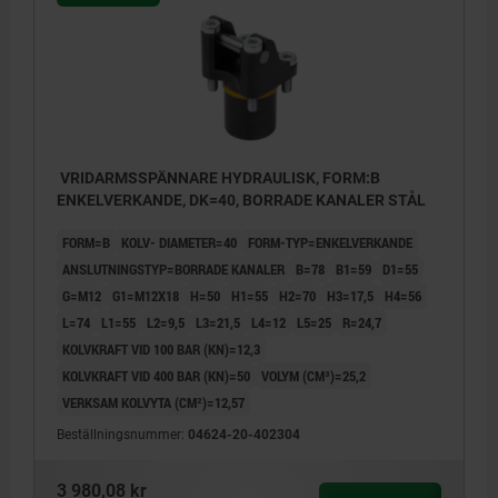
VRIDARMSSPÄNNARE HYDRAULISK, FORM:B
ENKELVERKANDE, DK=40, BORRADE KANALER STÅL
FORM=B
KOLV- DIAMETER=40
FORM-TYP=ENKELVERKANDE
ANSLUTNINGSTYP=BORRADE KANALER
B=78
B1=59
D1=55
G=M12
G1=M12X18
H=50
H1=55
H2=70
H3=17,5
H4=56
L=74
L1=55
L2=9,5
L3=21,5
L4=12
L5=25
R=24,7
KOLVKRAFT VID 100 BAR (KN)=12,3
KOLVKRAFT VID 400 BAR (KN)=50
VOLYM (CM³)=25,2
VERKSAM KOLVYTA (CM²)=12,57
Beställningsnummer:
04624-20-402304
3 980,08 kr