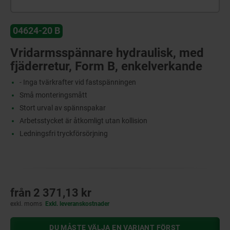
04624-20 B
Vridarmsspännare hydraulisk, med
fjäderretur, Form B, enkelverkande
- Inga tvärkrafter vid fastspänningen
Små monteringsmått
Stort urval av spännspakar
Arbetsstycket är åtkomligt utan kollision
Ledningsfri tryckförsörjning
från
2 371,13 kr
exkl. moms
Exkl. leveranskostnader
DU MÅSTE VÄLJA EN VARIANT FÖRST