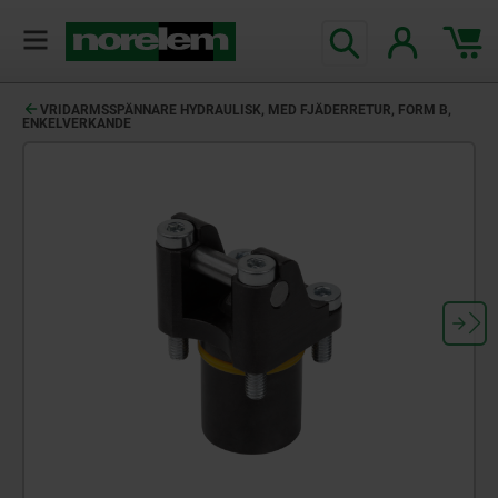
text.skipToContent
text.skipToNavigation
VRIDARMSSPÄNNARE HYDRAULISK, MED FJÄDERRETUR, FORM B,
ENKELVERKANDE