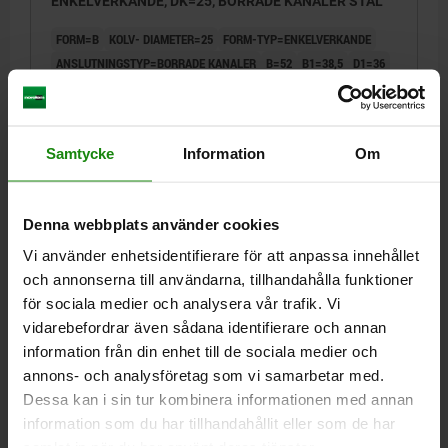
ENKELVERKANDE, DK=25, BORRADE KANALER STÅL
FORM=B
KOLV- DIAMETER=25
FORM-TYP=ENKELVERKANDE
ANSLUTNINGSTYP=BORRADE KANALER
B=52
B1=38,5
D1=36
G=M8
G1=M8X12
H=31,25
H1=37
H2=43,75
H3=11,5
H4=38
L=49
L1=35,5
L2=6,75
L3=14,75
L4=11
L5=15,63
R=18,7
KOLVKRAFT VID 100 BAR (KN)=4,7
Samtycke
Information
Om
KOLVKRAFT VID 400 BAR (KN)=19,4
VOLYM (CM³)=6,14
VERKSAM KOLVYTA (CM²)=4,91
Beställningsnummer:
04624-20-252304
Denna webbplats använder cookies
Vi använder enhetsidentifierare för att anpassa innehållet
3 339,43 kr
DETALJER
och annonserna till användarna, tillhandahålla funktioner
exkl. moms
Exkl. leveranskostnader
för sociala medier och analysera vår trafik. Vi
vidarebefordrar även sådana identifierare och annan
04624-20 B
information från din enhet till de sociala medier och
annons- och analysföretag som vi samarbetar med.
Dessa kan i sin tur kombinera informationen med annan
information som du har tillhandahållit eller som de har
samlat in när du har använt deras tjänster.