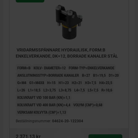
VRIDARMSSPÄNNARE HYDRAULISK, FORM:B
ENKELVERKANDE, DK=12, BORRADE KANALER STÅL
FORM=B
KOLV- DIAMETER=12
FORM-TYP=ENKELVERKANDE
ANSLUTNINGSTYP=BORRADE KANALER
B=27
B1=19,5
D1=20
G=M4
G1=M4X8
H=15
H1=23
H2=21
H3=7,5
H4=23,5
L=26
L1=18,5
L2=3,75
L3=8,75
L4=7,5
L5=7,5
R=10,6
KOLVKRAFT VID 100 BAR (KN)=1,1
KOLVKRAFT VID 400 BAR (KN)=4,4
VOLYM (CM³)=0,68
VERKSAM KOLVYTA (CM²)=1,13
Beställningsnummer:
04624-20-122304
2 371,13 kr