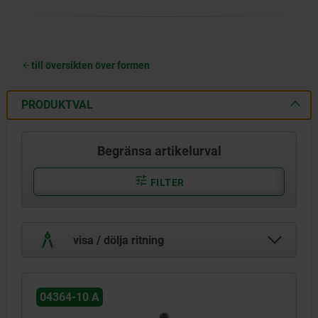
till översikten över formen
PRODUKTVAL
Begränsa artikelurval
FILTER
visa / dölja ritning
04364-10 A