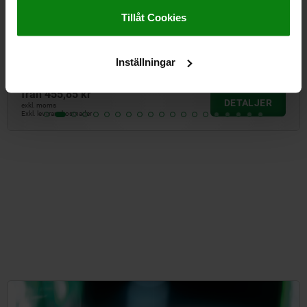
Impressum
|
Dataskydd
|
AGB
Tillåt Cookies
Spännspakar för vridarmsspännare
Inställningar
från
455,85 kr
DETALJER
exkl. moms
Exkl. leveranskostnader