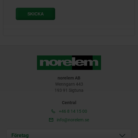
norelem AB
Wenngarn 443
193 91 Sigtuna
Central
+46 8 14 15 00
info@norelem.se
Företag