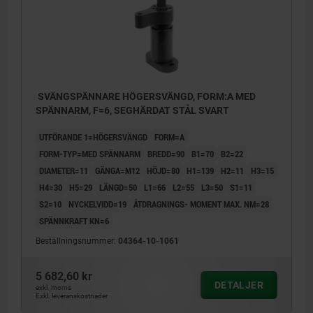
SVÄNGSPÄNNARE HÖGERSVÄNGD, FORM:A MED
SPÄNNARM, F=6, SEGHÄRDAT STÅL SVART
UTFÖRANDE 1=HÖGERSVÄNGD
FORM=A
FORM-TYP=MED SPÄNNARM
BREDD=90
B1=70
B2=22
DIAMETER=11
GÄNGA=M12
HÖJD=80
H1=139
H2=11
H3=15
H4=30
H5=29
LÄNGD=50
L1=66
L2=55
L3=50
S1=11
S2=10
NYCKELVIDD=19
ÅTDRAGNINGS- MOMENT MAX. NM=28
SPÄNNKRAFT KN=6
Beställningsnummer:
04364-10-1061
5 682,60 kr
DETALJER
exkl. moms
Exkl. leveranskostnader
1) Svängrörelse