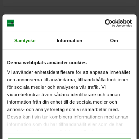
2) Spännslag
DETALJER
CAD
Samtycke
Information
Om
NEDLADDNINGAR
Denna webbplats använder cookies
Andra kunder köpte också
Vi använder enhetsidentifierare för att anpassa innehållet
och annonserna till användarna, tillhandahålla funktioner
för sociala medier och analysera vår trafik. Vi
vidarebefordrar även sådana identifierare och annan
04624-30
information från din enhet till de sociala medier och
annons- och analysföretag som vi samarbetar med.
Dessa kan i sin tur kombinera informationen med annan
information som du har tillhandahållit eller som de har
samlat in när du har använt deras tjänster.