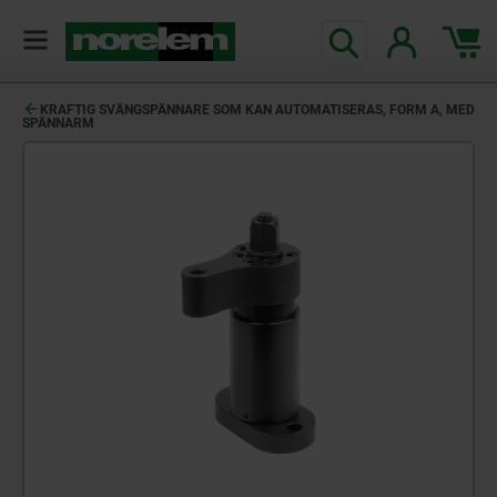
text.skipToContent
text.skipToNavigation
KRAFTIG SVÄNGSPÄNNARE SOM KAN AUTOMATISERAS, FORM A, MED
SPÄNNARM