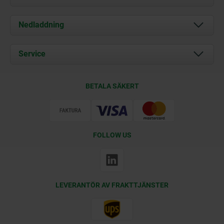
Om oss
Nedladdning
Aktuellt
Documents
Service
Kontakt
Leveransvillkor
BETALA SÄKERT
Certifiering
FOLLOW US
LEVERANTÖR AV FRAKTTJÄNSTER