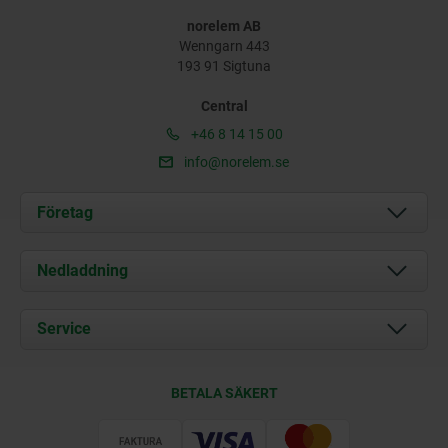
norelem AB
Wenngarn 443
193 91 Sigtuna
Central
+46 8 14 15 00
info@norelem.se
Företag
Om oss
Nedladdning
Aktuellt
Documents
Service
Kontakt
Leveransvillkor
BETALA SÄKERT
Certifiering