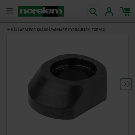
text.skipToContent
text.skipToNavigation
HÅLLARM FÖR SVÄNGSPÄNNARE HYDRAULISK, FORM C