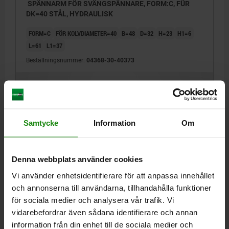
SPÄNNARM FÖR SVÄNGSPÄNNARE, FORM:C, FÜR
DK=40 STÅL, HYDRAULISK
FORM=C
FÖR KOLVDIAMETER=40
B=48
D=32
H=23
H1=6
L=61
L1=37
Beställningsnummer:
04368-30-40373
503,88 kr
DETALJER
exkl. moms
Exkl. leveranskostnader
Samtycke
Information
Om
DETALJER
Denna webbplats använder cookies
CAD
Vi använder enhetsidentifierare för att anpassa innehållet
och annonserna till användarna, tillhandahålla funktioner
NEDLADDNINGAR
för sociala medier och analysera vår trafik. Vi
vidarebefordrar även sådana identifierare och annan
Andra kunder köpte också
information från din enhet till de sociala medier och