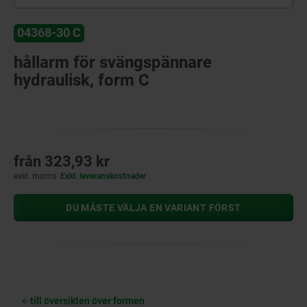
04368-30 C
hållarm för svängspännare
hydraulisk, form C
från
323,93 kr
exkl. moms
Exkl. leveranskostnader
DU MÅSTE VÄLJA EN VARIANT FÖRST
till översikten över formen