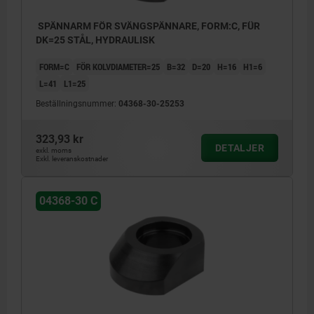
SPÄNNARM FÖR SVÄNGSPÄNNARE, FORM:C, FÜR
DK=25 STÅL, HYDRAULISK
FORM=C
FÖR KOLVDIAMETER=25
B=32
D=20
H=16
H1=6
L=41
L1=25
Beställningsnummer:
04368-30-25253
323,93 kr
DETALJER
exkl. moms
Exkl. leveranskostnader
04368-30 C