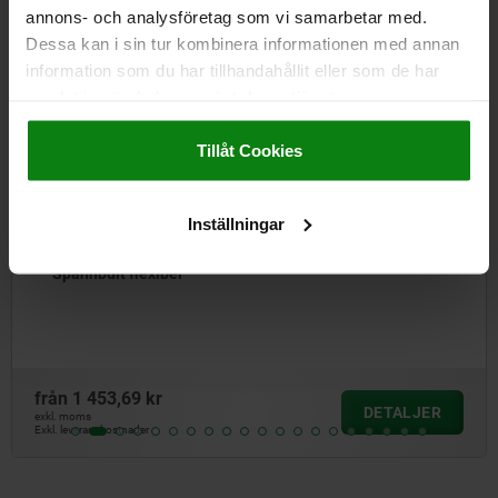
annons- och analysföretag som vi samarbetar med.
Dessa kan i sin tur kombinera informationen med annan
information som du har tillhandahållit eller som de har
04363
samlat in när du har använt deras tjänster.
Impressum
|
Dataskydd
|
AGB
Tillåt Cookies
Inställningar
Svängspännare mini med 
från
1 254,46 kr
DETALJER
exkl. moms
Exkl. leveranskostnader