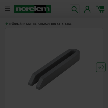
text.skipToContent
text.skipToNavigation
SPÄNNJÄRN GAFFELFORMADE DIN 6315, STÅL