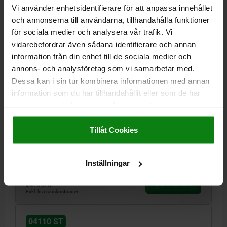
Vi använder enhetsidentifierare för att anpassa innehållet
och annonserna till användarna, tillhandahålla funktioner
för sociala medier och analysera vår trafik. Vi
vidarebefordrar även sådana identifierare och annan
information från din enhet till de sociala medier och
annons- och analysföretag som vi samarbetar med.
Dessa kan i sin tur kombinera informationen med annan
SPÄNNJÄRN GAFFELFORMAT B2=48 A=30, FORM:A
information som du har tillhandahållit eller som de har
SEGHÄRDAT STÅL L1=160
samlat in när du har använt deras tjänster.
HÖJD=30
LÄNGD=160
BREDD=48
Impressum
|
Dataskydd
|
AGB
MATERIAL GRUNDKROPP=SEGHÄRDAT STÅL
FORM=A
B1=18
Tillåt Cookies
B3=15
B4=8
FÖR SKRUV =M16/M18
Beställningsnummer:
04110-16
Inställningar
191,79 kr
DETALJER
exkl. moms
Exkl. leveranskostnader
04110 ST