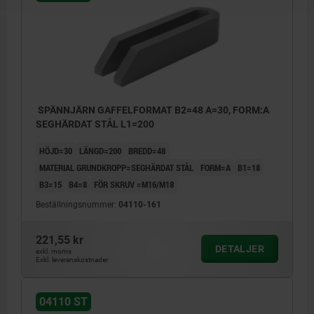
SPÄNNJÄRN GAFFELFORMAT B2=48 A=30, FORM:A
SEGHÄRDAT STÅL L1=200
HÖJD=30
LÄNGD=200
BREDD=48
MATERIAL GRUNDKROPP=SEGHÄRDAT STÅL
FORM=A
B1=18
B3=15
B4=8
FÖR SKRUV =M16/M18
Beställningsnummer:
04110-161
221,55 kr
DETALJER
exkl. moms
Exkl. leveranskostnader
04110 ST