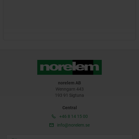
norelem AB
Wenngarn 443
193 91 Sigtuna
Central
+46 8 14 15 00
info@norelem.se