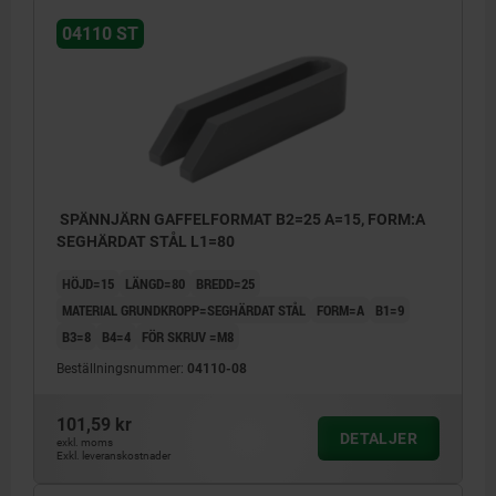
04110 ST
SPÄNNJÄRN GAFFELFORMAT B2=25 A=15, FORM:A
SEGHÄRDAT STÅL L1=80
HÖJD=15
LÄNGD=80
BREDD=25
MATERIAL GRUNDKROPP=SEGHÄRDAT STÅL
FORM=A
B1=9
B3=8
B4=4
FÖR SKRUV =M8
Beställningsnummer:
04110-08
101,59 kr
DETALJER
exkl. moms
Exkl. leveranskostnader