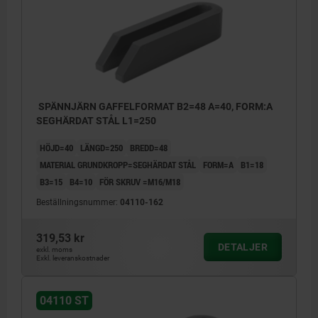
SPÄNNJÄRN GAFFELFORMAT B2=48 A=40, FORM:A
SEGHÄRDAT STÅL L1=250
HÖJD=40
LÄNGD=250
BREDD=48
MATERIAL GRUNDKROPP=SEGHÄRDAT STÅL
FORM=A
B1=18
B3=15
B4=10
FÖR SKRUV =M16/M18
Beställningsnummer:
04110-162
319,53 kr
DETALJER
exkl. moms
Exkl. leveranskostnader
04110 ST