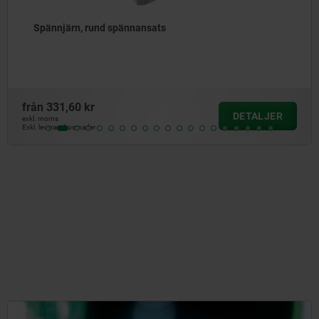
Spännjärn dubbelsidiga svängbara 90°
från
871,44 kr
DETALJER
exkl. moms
Exkl. leveranskostnader