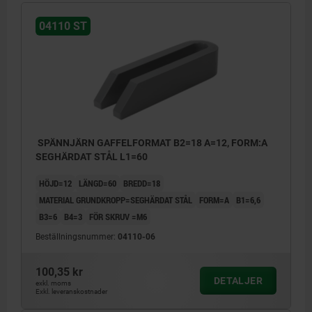
04110 ST
SPÄNNJÄRN GAFFELFORMAT B2=18 A=12, FORM:A
SEGHÄRDAT STÅL L1=60
HÖJD=12
LÄNGD=60
BREDD=18
MATERIAL GRUNDKROPP=SEGHÄRDAT STÅL
FORM=A
B1=6,6
B3=6
B4=3
FÖR SKRUV =M6
Beställningsnummer:
04110-06
100,35 kr
DETALJER
exkl. moms
Exkl. leveranskostnader