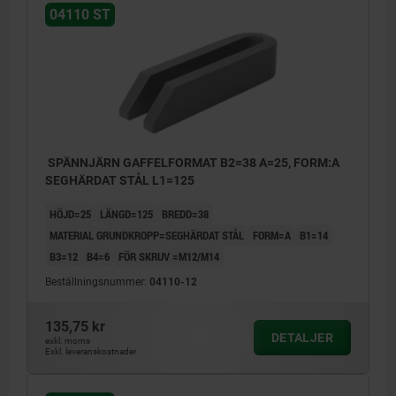
04110 ST
SPÄNNJÄRN GAFFELFORMAT B2=38 A=25, FORM:A
SEGHÄRDAT STÅL L1=125
HÖJD=25
LÄNGD=125
BREDD=38
MATERIAL GRUNDKROPP=SEGHÄRDAT STÅL
FORM=A
B1=14
B3=12
B4=6
FÖR SKRUV =M12/M14
Beställningsnummer:
04110-12
135,75 kr
DETALJER
exkl. moms
Exkl. leveranskostnader