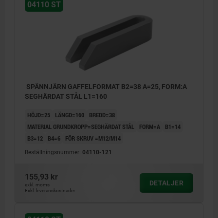
04110 ST
SPÄNNJÄRN GAFFELFORMAT B2=38 A=25, FORM:A
SEGHÄRDAT STÅL L1=160
HÖJD=25
LÄNGD=160
BREDD=38
MATERIAL GRUNDKROPP=SEGHÄRDAT STÅL
FORM=A
B1=14
B3=12
B4=6
FÖR SKRUV =M12/M14
Beställningsnummer:
04110-121
155,93 kr
DETALJER
exkl. moms
Exkl. leveranskostnader