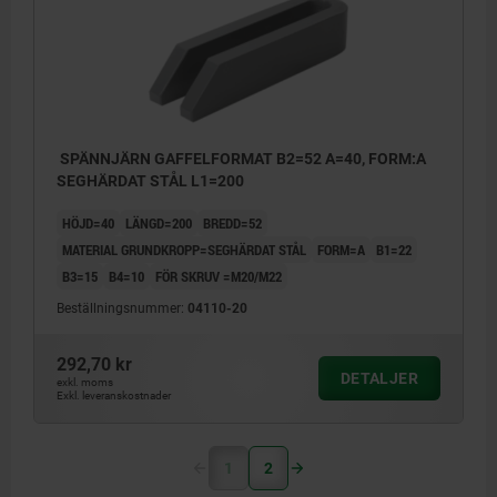
SPÄNNJÄRN GAFFELFORMAT B2=52 A=40, FORM:A
SEGHÄRDAT STÅL L1=200
HÖJD=40
LÄNGD=200
BREDD=52
MATERIAL GRUNDKROPP=SEGHÄRDAT STÅL
FORM=A
B1=22
B3=15
B4=10
FÖR SKRUV =M20/M22
Beställningsnummer:
04110-20
292,70 kr
DETALJER
exkl. moms
Exkl. leveranskostnader
1
2