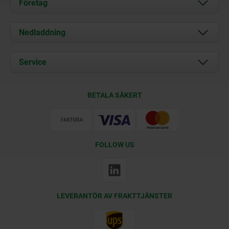
Företag
Om oss
Nedladdning
Aktuellt
Documents
Service
Kontakt
Leveransvillkor
BETALA SÄKERT
Certifiering
FOLLOW US
LEVERANTÖR AV FRAKTTJÄNSTER