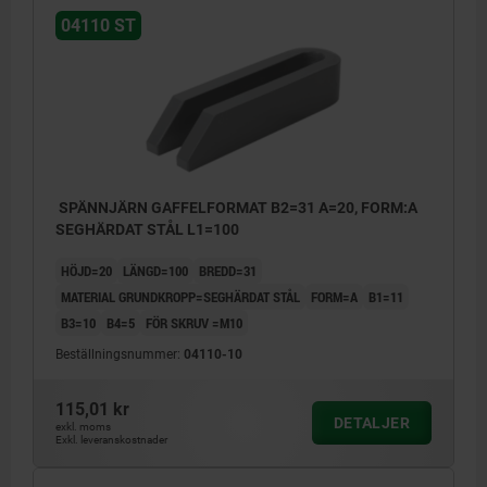
04110 ST
SPÄNNJÄRN GAFFELFORMAT B2=31 A=20, FORM:A
SEGHÄRDAT STÅL L1=100
HÖJD=20
LÄNGD=100
BREDD=31
MATERIAL GRUNDKROPP=SEGHÄRDAT STÅL
FORM=A
B1=11
B3=10
B4=5
FÖR SKRUV =M10
Beställningsnummer:
04110-10
115,01 kr
DETALJER
exkl. moms
Exkl. leveranskostnader