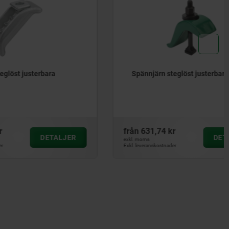
ara
Spännjärn steglöst justerbara
från
631,74 kr
ETALJER
DETALJER
exkl. moms
Exkl. leveranskostnader