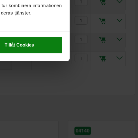
21
17
35
36
12-14-16-
886,55 kr
 tur kombinera informationen
18
deras tjänster.
27
20
44
44
16-18-20-
1 152,42 kr
22
34
24
60
47
20-22-24-
1 639,95 kr
Tillåt Cookies
28
35
24
62
51
20-22-24-
2 939,17 kr
28
04140