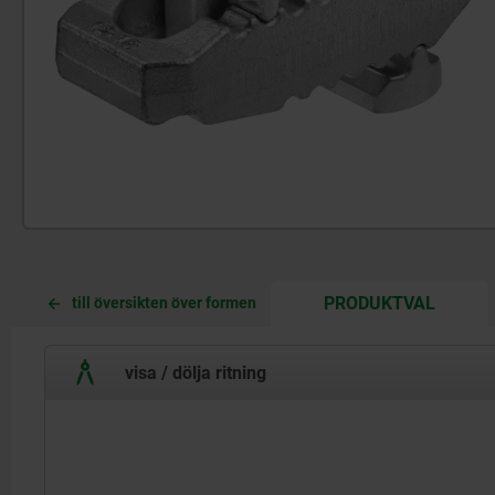
CURREN
CURREN
PRODUKTVAL
till översikten över formen
TAB:
TAB:
visa / dölja ritning