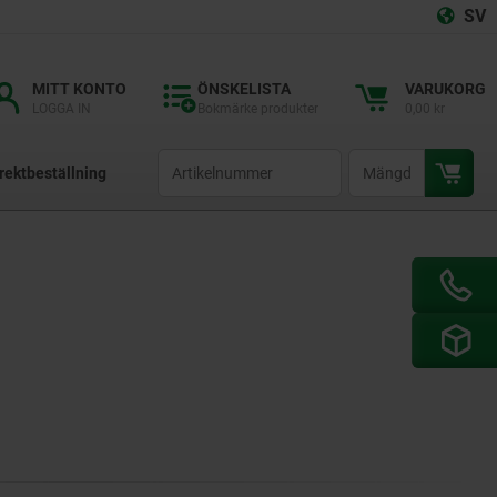
SV
MITT KONTO
ÖNSKELISTA
VARUKORG
LOGGA IN
Bokmärke produkter
0,00 kr
productCode
qty
rektbeställning