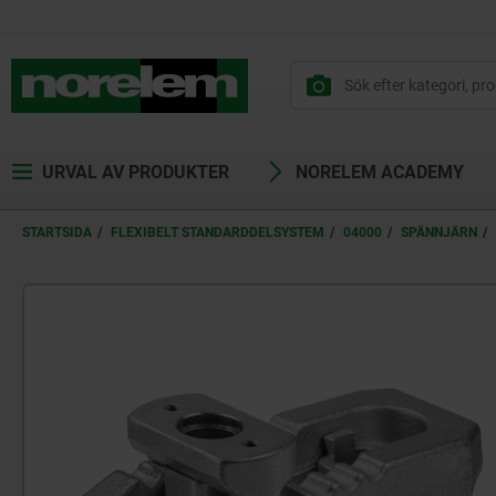
text.skipToContent
text.skipToNavigation
URVAL AV PRODUKTER
NORELEM ACADEMY
STARTSIDA
FLEXIBELT STANDARDDELSYSTEM
04000
SPÄNNJÄRN