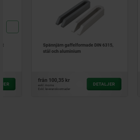
Spännjärn gaffelformade DIN 6315,
Mini-spän
stål och aluminium
från
100,35 kr
från
242,1
DETALJER
exkl. moms
exkl. moms
Exkl. leveranskostnader
Exkl. leveranskos