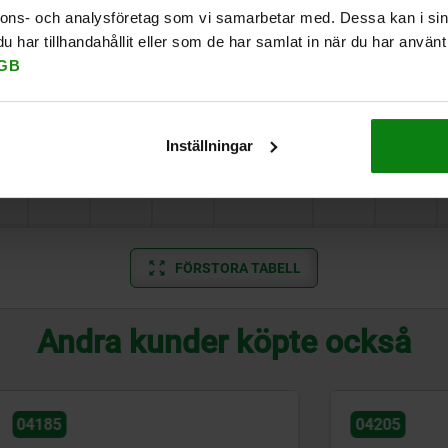
A
55
41
12
0-70
20
36
nnons- och analysföretag som vi samarbetar med. Dessa kan i sin
har tillhandahållit eller som de har samlat in när du har använt 
A
62
30
14
0-80
30
42
GB
A
70
30
17
0-100
31
51
Inställningar
A
73
30
17
0-100
35
56
FÖRSTORA TABELL
Andra kunder köpte också
04205