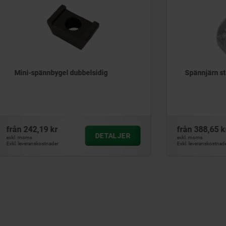
nbygel dubbelsidig
Spännjärn steglöst justerb
9 kr
från
388,65 kr
DETALJER
D
exkl. moms
tnader
Exkl. leveranskostnader