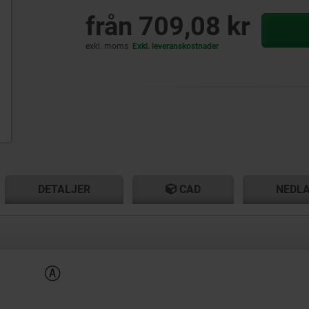
från
709,08 kr
exkl. moms
Exkl. leveranskostnader
T
T
DETALJER
CAD
NEDL