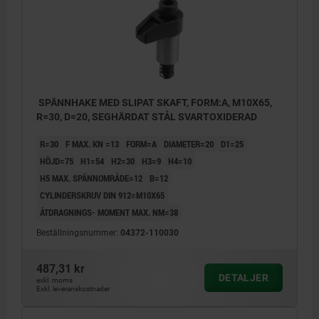
SPÄNNHAKE MED SLIPAT SKAFT, FORM:A, M10X65,
R=30, D=20, SEGHÄRDAT STÅL SVARTOXIDERAD
R=30
F MAX. KN =13
FORM=A
DIAMETER=20
D1=25
HÖJD=75
H1=54
H2=30
H3=9
H4=10
H5 MAX. SPÄNNOMRÅDE=12
B=12
CYLINDERSKRUV DIN 912=M10X65
ÅTDRAGNINGS- MOMENT MAX. NM=38
Beställningsnummer:
04372-110030
487,31 kr
DETALJER
exkl. moms
Exkl. leveranskostnader