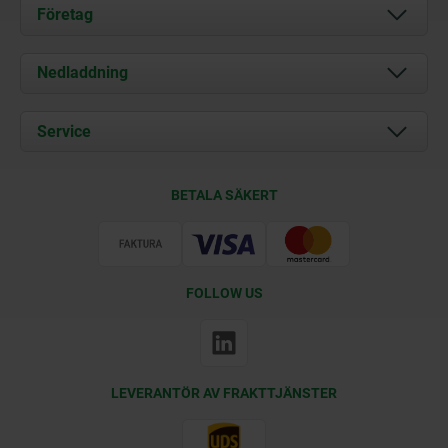
Företag
Om oss
Nedladdning
Aktuellt
Documents
Service
Kontakt
Leveransvillkor
BETALA SÄKERT
Certifiering
FOLLOW US
LEVERANTÖR AV FRAKTTJÄNSTER