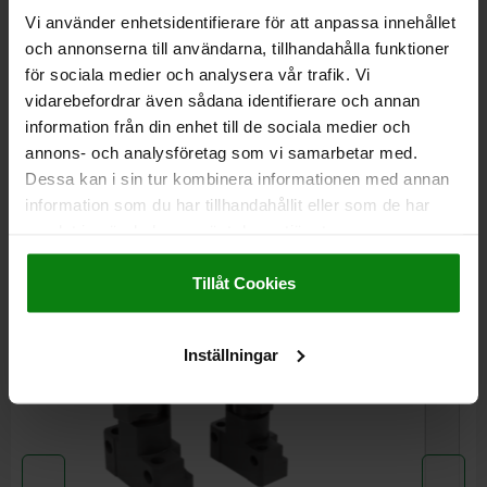
Vi använder enhetsidentifierare för att anpassa innehållet
och annonserna till användarna, tillhandahålla funktioner
för sociala medier och analysera vår trafik. Vi
DETALJER
vidarebefordrar även sådana identifierare och annan
information från din enhet till de sociala medier och
CAD
annons- och analysföretag som vi samarbetar med.
Dessa kan i sin tur kombinera informationen med annan
information som du har tillhandahållit eller som de har
NEDLADDNINGAR
samlat in när du har använt deras tjänster.
Andra kunder köpte också
Impressum
|
Dataskydd
|
AGB
Tillåt Cookies
Inställningar
04370