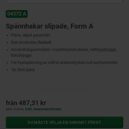
04372 A
Spännhakar slipade, Form A
Fläns, slipat passmått
Kan användas flexibelt
Användningsområden: maskinkonstruktion, verktygsbygge,
fixturbygge
För fastspänning av valfria arbetsstycken och komponenter
Tar liten plats
från
487,31 kr
exkl. moms
Exkl. leveranskostnader
DU MÅSTE VÄLJA EN VARIANT FÖRST