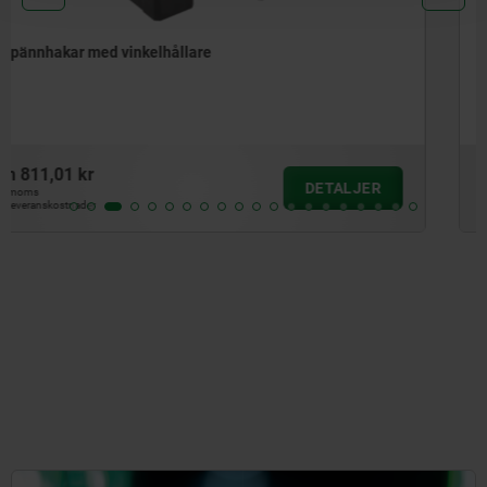
Spännhakar
från
237,56 kr
DETALJER
exkl. moms
Exkl. leveranskostnader