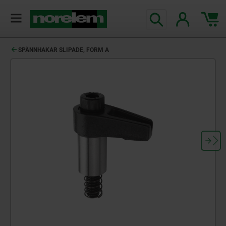
text.skipToContent
text.skipToNavigation
SPÄNNHAKAR SLIPADE, FORM A