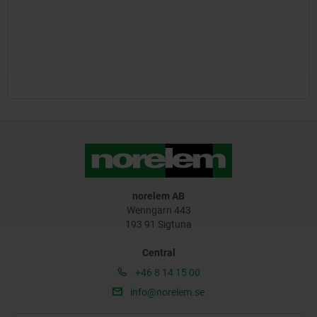
norelem AB
Wenngarn 443
193 91 Sigtuna
Central
+46 8 14 15 00
info@norelem.se