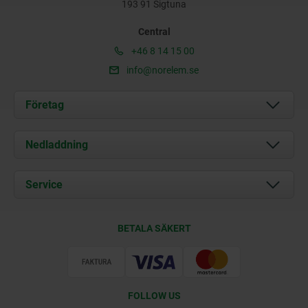
193 91 Sigtuna
Central
+46 8 14 15 00
info@norelem.se
Företag
Om oss
Nedladdning
Aktuellt
Documents
Service
Kontakt
Leveransvillkor
BETALA SÄKERT
Certifiering
FOLLOW US