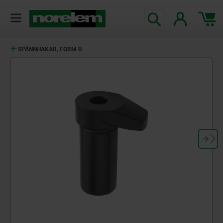
text.skipToContent
text.skipToNavigation
SPÄNNHAKAR, FORM B