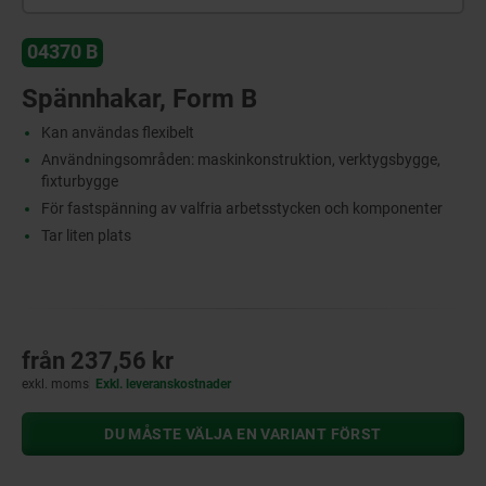
04370 B
Spännhakar, Form B
Kan användas flexibelt
Användningsområden: maskinkonstruktion, verktygsbygge,
fixturbygge
För fastspänning av valfria arbetsstycken och komponenter
Tar liten plats
från
237,56 kr
exkl. moms
Exkl. leveranskostnader
DU MÅSTE VÄLJA EN VARIANT FÖRST