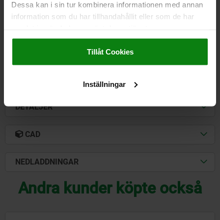
DIAMETER=32
FORM=B
D1=12,5
D3=17
H=82,5
H1=40
Dessa kan i sin tur kombinera informationen med annan
H3=19,5
B=20
R=18
R1=40
R2=80
F MAX. KN =20,2
information som du har tillhandahållit eller som de har
samlat in när du har använt deras tjänster.
Beställningsnummer:
04370-112
Impressum
|
Dataskydd
|
AGB
Tillåt Cookies
973,03 kr
DETALJER
exkl. moms
Exkl. leveranskostnader
Inställningar
DETALJER
CAD
NEDLADDNINGAR
Andra kunder köpte också