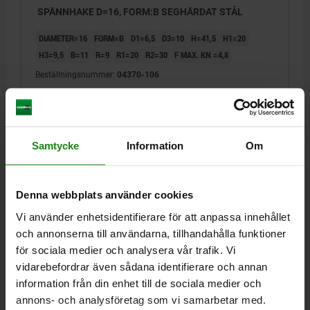
SPÄNNHAKE D=16, FORM:B SEGHÄRDAT STÅL
DIAMETER=16
FORM=B
D1=6,5
D3=10
H=41,5
H1=20
H3=9,5
B=11
R=9
R1=20
R2=30
F MAX. KN =4,8
Beställningsnummer:
04370-106
237,56 kr
DETALJER
exkl. moms
Exkl. leveranskostnader
Samtycke
Information
Om
04370 B
Denna webbplats använder cookies
Vi använder enhetsidentifierare för att anpassa innehållet
och annonserna till användarna, tillhandahålla funktioner
för sociala medier och analysera vår trafik. Vi
vidarebefordrar även sådana identifierare och annan
information från din enhet till de sociala medier och
SPÄNNHAKE D=32, FORM:B SEGHÄRDAT STÅL
annons- och analysföretag som vi samarbetar med.