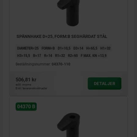
SPÄNNHAKE D=25, FORM:B SEGHÄRDAT STÅL
DIAMETER=25
FORM=B
D1=10,5
D3=14
H=65,5
H1=32
H3=15,5
B=17
R=14
R1=32
R2=60
F MAX. KN =13,9
Beställningsnummer:
04370-110
506,81 kr
DETALJER
exkl. moms
Exkl. leveranskostnader
04370 B