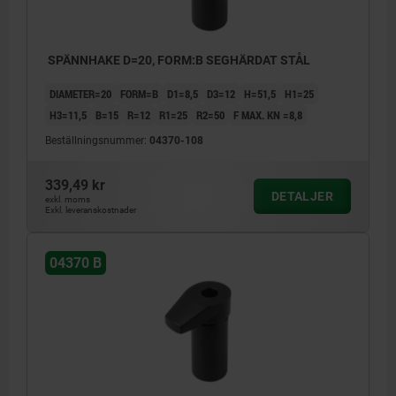
SPÄNNHAKE D=20, FORM:B SEGHÄRDAT STÅL
DIAMETER=20
FORM=B
D1=8,5
D3=12
H=51,5
H1=25
H3=11,5
B=15
R=12
R1=25
R2=50
F MAX. KN =8,8
Beställningsnummer:
04370-108
339,49 kr
DETALJER
exkl. moms
Exkl. leveranskostnader
04370 B