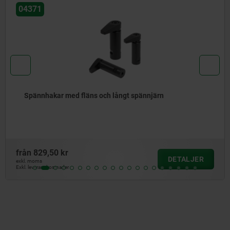
04371
nnjärn
Spännhakar med fläns och excent
från
1 041,25 kr
DETALJER
exkl. moms
Exkl. leveranskostnader