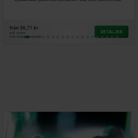
rostfritt stål
från
72,84 kr
DETALJER
exkl. moms
Exkl. leveranskostnader