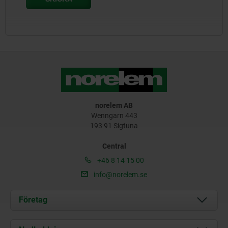
norelem AB
Wenngarn 443
193 91 Sigtuna
Central
+46 8 14 15 00
info@norelem.se
Företag
Om oss