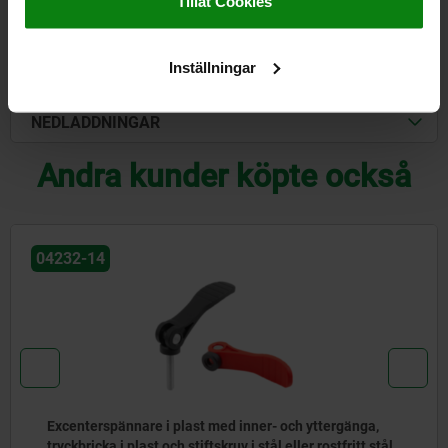
Tillåt Cookies
DETALJER
CAD
Inställningar
NEDLADDNINGAR
Andra kunder köpte också
04233
h yttergänga,
Inställbar excenterspak i plast, med 
ler rostfritt stål
tryckbricka i plast och metall och stifts