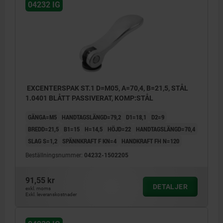
04232 IG
EXCENTERSPAK ST.1 D=M05, A=70,4, B=21,5, STÅL
1.0401 BLÅTT PASSIVERAT, KOMP:STÅL
GÄNGA=M5
HANDTAGSLÄNGD=79,2
D1=18,1
D2=9
BREDD=21,5
B1=15
H=14,5
HÖJD=22
HANDTAGSLÄNGD=70,4
SLAG S=1,2
SPÄNNKRAFT F KN=4
HANDKRAFT FH N=120
Beställningsnummer:
04232-1502205
91,55 kr
DETALJER
exkl. moms
Exkl. leveranskostnader