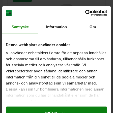
Samtycke
Information
Om
EXCENTERSPAK ST.2 D=M08, A=96, B=33,2, STÅL
Denna webbplats använder cookies
1.0401 BLÅTT PASSIVERAT, KOMP:STÅL
Vi använder enhetsidentifierare för att anpassa innehållet
GÄNGA=M8
HANDTAGSLÄNGD=108
D1=27,1
D2=11
och annonserna till användarna, tillhandahålla funktioner
BREDD=33,2
B1=24
H=18
HÖJD=28,5
HANDTAGSLÄNGD=96
för sociala medier och analysera vår trafik. Vi
SLAG S=1,5
SPÄNNKRAFT F KN=8
HANDKRAFT FH N=350
vidarebefordrar även sådana identifierare och annan
Beställningsnummer:
04232-2502208
information från din enhet till de sociala medier och
annons- och analysföretag som vi samarbetar med.
160,89 kr
Dessa kan i sin tur kombinera informationen med annan
DETALJER
exkl. moms
information som du har tillhandahållit eller som de har
Exkl. leveranskostnader
samlat in när du har använt deras tjänster.
Impressum
|
Dataskydd
|
AGB