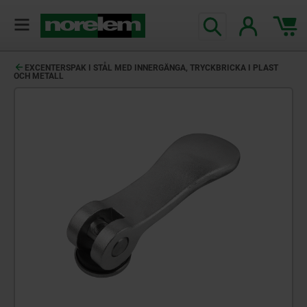
text.skipToContent
text.skipToNavigation
EXCENTERSPAK I STÅL MED INNERGÄNGA, TRYCKBRICKA I PLAST
OCH METALL