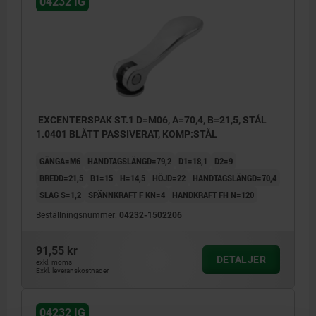
04232 IG
EXCENTERSPAK ST.1 D=M06, A=70,4, B=21,5, STÅL
1.0401 BLÅTT PASSIVERAT, KOMP:STÅL
GÄNGA=M6
HANDTAGSLÄNGD=79,2
D1=18,1
D2=9
BREDD=21,5
B1=15
H=14,5
HÖJD=22
HANDTAGSLÄNGD=70,4
SLAG S=1,2
SPÄNNKRAFT F KN=4
HANDKRAFT FH N=120
Beställningsnummer:
04232-1502206
91,55 kr
DETALJER
exkl. moms
Exkl. leveranskostnader
04232 IG