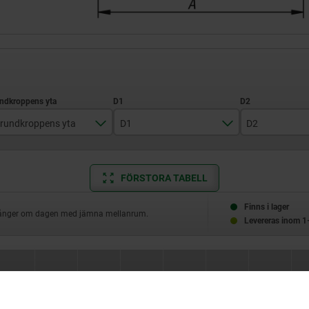
rundkroppens yta
D1
D2
blästrat
12
6
FÖRSTORA TABELL
elpolerat
15,4
8
18,1
9
Finns i lager
 gånger om dagen med jämna mellanrum.
Levereras inom 1
27,1
11
D1
D2
B
B1
H
H1
A
S