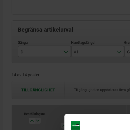
Begränsa artikelurval
D
A1
G
M3
41,7
14
av 14 poster
M4
59,1
M5
79,2
TILLGÄNGLIGHET
Tillgängligheten uppdateras flera
M6
108
M8
Beställningsnr.
D
A1
Grundkroppens yta