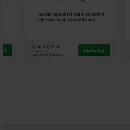
Inställningsbultar i stål eller rostfritt
Fjädrande
stål med dragring i rostfritt stål
inpressnin
från
47,42 kr
från
15,37 
DETALJER
exkl. moms
exkl. moms
Exkl. leveranskostnader
Exkl. leveranskos