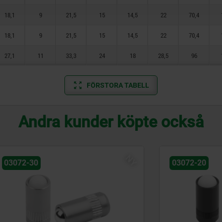
18,1
9
21,5
15
14,5
22
70,4
18,1
9
21,5
15
14,5
22
70,4
27,1
11
33,3
24
18
28,5
96
FÖRSTORA TABELL
Andra kunder köpte också
NY
03072-20