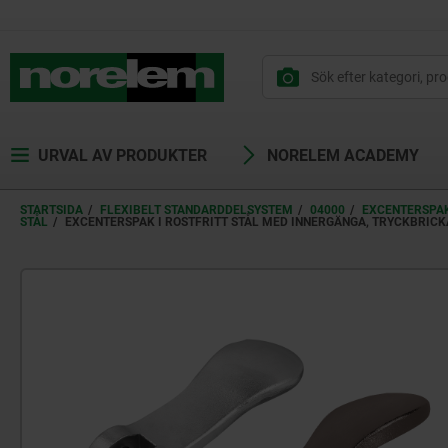
text.skipToContent
text.skipToNavigation
URVAL AV PRODUKTER
NORELEM ACADEMY
STARTSIDA
FLEXIBELT STANDARDDELSYSTEM
04000
EXCENTERSPA
STÅL
EXCENTERSPAK I ROSTFRITT STÅL MED INNERGÄNGA, TRYCKBRICK