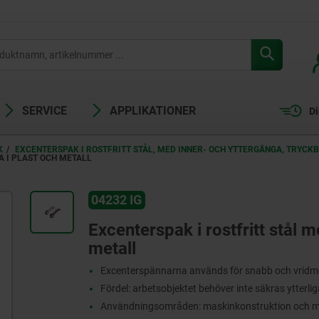
SERVICE
APPLIKATIONER
Di
K
EXCENTERSPAK I ROSTFRITT STÅL, MED INNER- OCH YTTERGÄNGA, TRYCKB
A I PLAST OCH METALL
04232 IG
Excenterspak i rostfritt stål 
metall
Excenterspännarna används för snabb och vridmo
Fördel: arbetsobjektet behöver inte säkras ytterli
Användningsområden: maskinkonstruktion och mon