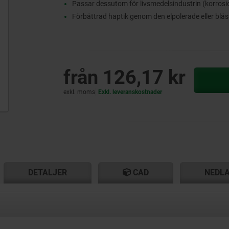
Passar dessutom för livsmedelsindustrin (korros
Förbättrad haptik genom den elpolerade eller blä
från
126,17 kr
exkl. moms
Exkl. leveranskostnader
T
T
DETALJER
CAD
NEDL