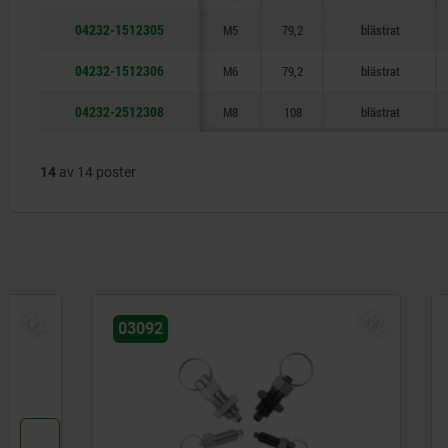
04232-1512305
M5
79,2
blästrat
04232-1512306
M6
79,2
blästrat
04232-2512308
M8
108
blästrat
14
av 14 poster
NY
03092
03072-30