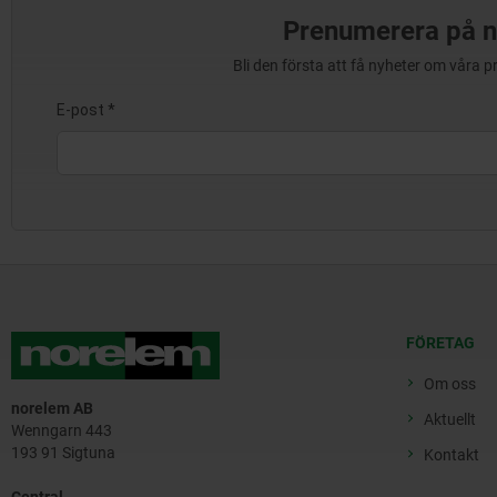
Prenumerera på n
Bli den första att få nyheter om våra 
FÖRETAG
Om oss
norelem AB
Aktuellt
Wenngarn 443
193 91 Sigtuna
Kontakt