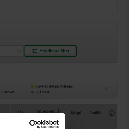
Leveranstid på förfrågan
–2 veckor
Ej i lager
Tillgänglighet
CAD
Mängd
Beställa
lag S
Spännkraft F
Handkraft FH N
Pris
kN