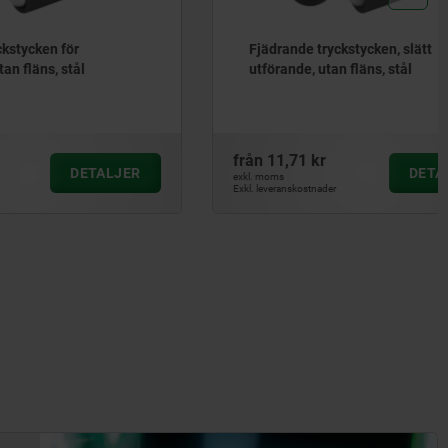
Fjädrande tryckstycken, slätt
l
utförande, utan fläns, stål
från
11,71 kr
ETALJER
DETALJER
exkl. moms
Exkl. leveranskostnader