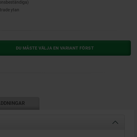
ionsbeständiga)
strade ytan
DU MÅSTE VÄLJA EN VARIANT FÖRST
ADDNINGAR