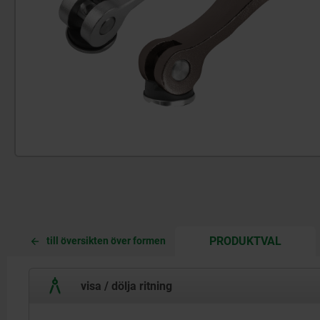
CURREN
CURREN
PRODUKTVAL
till översikten över formen
TAB:
TAB:
visa / dölja ritning