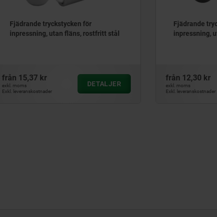
 tryckstycken för
Fjädrande tryckstycken för
g, utan fläns, rostfritt stål
inpressning, utan fläns, stå
kr
från
12,30 kr
DETALJER
D
exkl. moms
tnader
Exkl. leveranskostnader