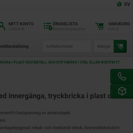
SV
MITT KONTO
ÖNSKELISTA
VARUKORG
LOGGA IN
Bokmärke produkter
0,00 kr
productCode
qty
rektbeställning
RICKA I PLAST OCH METALL OCH STIFTSKRUV I STÅL ELLER ROSTFRITT
med innergänga, tryckbricka i plast och
mentfri fastspänning av arbetsobjekt
gare
tagebyggnad, rehab- och medicinsk teknik, livsmedelsindustrin