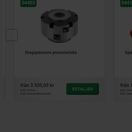
04403
04410
Dragspännare pneumatiska
Spännele
från
3 335,03 kr
från
155,2
DETALJER
exkl. moms
exkl. moms
Exkl. leveranskostnader
Exkl. leveranskos