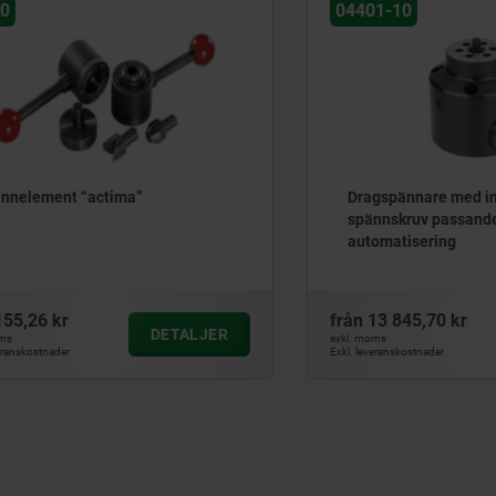
04401-10
ment “actima”
Dragspännare med integre
spännskruv passande för
automatisering
6 kr
från
13 845,70 kr
DETALJER
D
exkl. moms
tnader
Exkl. leveranskostnader