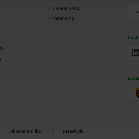
Leveransvillkor
Certifiering
FOLL
NG
s
LEVE
Allmänna villkor
Dataskydd