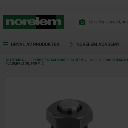
text.skipToContent
text.skipToNavigation
URVAL AV PRODUKTER
NORELEM ACADEMY
STARTSIDA
FLEXIBELT STANDARDDELSYSTEM
04000
DRAGSPÄNNAR
FJÄDERRETUR, FORM A