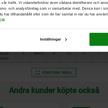
vår trafik. Vi vidarebefordrar även sådana identifierare och anna
nnons- och analysföretag som vi samarbetar med. Dessa kan i sin
borrade
6
M26x1,5
46,5
34
8
3
kanaler
har tillhandahållit eller som de har samlat in när du har använt 
GB
borrade
7
M30x1,5
56
43
8
4
kanaler
borrade
7
M38x1,5
59,5
45,5
11
5
Inställningar
kanaler
borrade
8
M48x1,5
87
71,5
12
7
kanaler
FÖRSTORA TABELL
Andra kunder köpte också