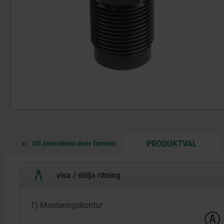
CURREN
CURREN
PRODUKTVAL
till översikten över formen
TAB:
TAB:
visa / dölja ritning
1) Monteringskontur