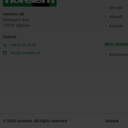
Om oss
norelem AB
Aktuellt
Wenngarn 443
193 91 Sigtuna
Kontakt
Central
NEDLADDNI
+46 8 14 15 00
info@norelem.se
Document
© 2026 norelem. All rights reserved
Avtryck