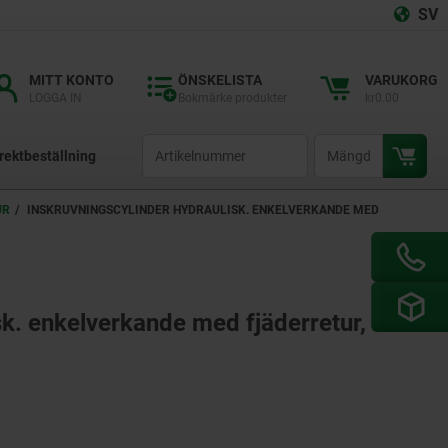
SV
MITT KONTO
ÖNSKELISTA
VARUKORG
LOGGA IN
Bokmärke produkter
kr0.00
productCode
qty
rektbeställning
UR
INSKRUVNINGSCYLINDER HYDRAULISK. ENKELVERKANDE MED
sk. enkelverkande med fjäderretur, form