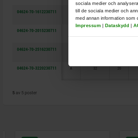
sociala medier och analysera 
till de sociala medier och a
04624-70-1612230711
A
16
12
med annan information som du 
Impressum
|
Dataskydd
|
A
04624-70-2015230711
A
20
15
04624-70-2516230711
A
25
16
04624-70-3220230711
A
32
20
5
av 5 poster