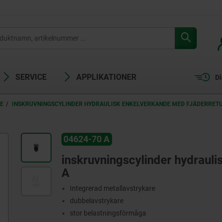
SERVICE
APPLIKATIONER
Di
E
INSKRUVNINGSCYLINDER HYDRAULISK ENKELVERKANDE MED FJÄDERRET
04624-70 A
inskruvningscylinder hydrauli
A
Integrerad metallavstrykare
dubbelavstrykare
stor belastningsförmåga