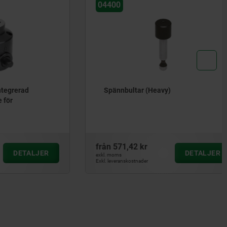
04400
rad
Spännbultar (Heavy)
från
571,42 kr
ETALJER
DETALJER
exkl. moms
Exkl. leveranskostnader