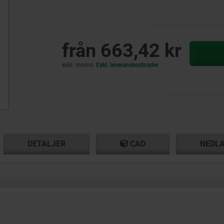
från
663,42 kr
exkl. moms
Exkl. leveranskostnader
T
T
DETALJER
CAD
NEDL