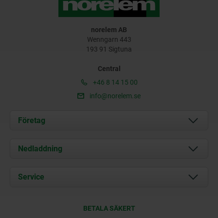
norelem AB
Wenngarn 443
193 91 Sigtuna
Central
+46 8 14 15 00
info@norelem.se
Företag
Om oss
Nedladdning
Aktuellt
Documents
Service
Kontakt
Leveransvillkor
BETALA SÄKERT
Certifiering