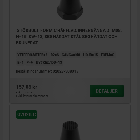
STÖDBULT, FORM:C RÄFFLAD, INNERGÄNGA D=M08,
H=15, SW=13, SEGHÄRDAT STÅL SEGHÄRDAT OCH
BRUNERAT
YTTERDIAMETER=8
D2=6
GÄNGA=M8
HÖJD=15
FORM=C
E=4
P=6
NYCKELVIDD=13
Beställningsnummer:
02028-308015
157,06 kr
DETALJER
exkl. moms
Exkl. leveranskostnader
02028 C