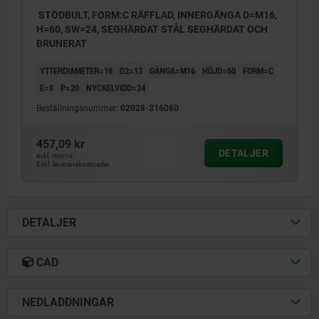
STÖDBULT, FORM:C RÄFFLAD, INNERGÄNGA D=M16,
H=60, SW=24, SEGHÄRDAT STÅL SEGHÄRDAT OCH
BRUNERAT
YTTERDIAMETER=16
D2=13
GÄNGA=M16
HÖJD=60
FORM=C
E=8
P=20
NYCKELVIDD=24
Beställningsnummer:
02028-316060
457,09 kr
DETALJER
exkl. moms
Exkl. leveranskostnader
DETALJER
CAD
NEDLADDNINGAR