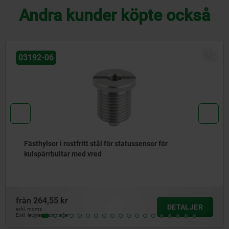
Andra kunder köpte också
NY
03192-05
Fästhylsor i rostfritt stål med statussensor för
kulspärrbultar med vred
från
1 117,93 kr
DETALJER
exkl. moms
Exkl. leveranskostnader