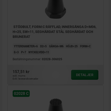
STÖDBULT, FORM:C RÄFFLAD, INNERGÄNGA D=M06,
H=25, SW=11, SEGHÄRDAT STÅL SEGHÄRDAT OCH
BRUNERAT
YTTERDIAMETER=6
D2=5
GÄNGA=M6
HÖJD=25
FORM=C
E=3
P=7
NYCKELVIDD=11
Beställningsnummer:
02028-306025
157,51 kr
DETALJER
exkl. moms
Exkl. leveranskostnader
02028 C