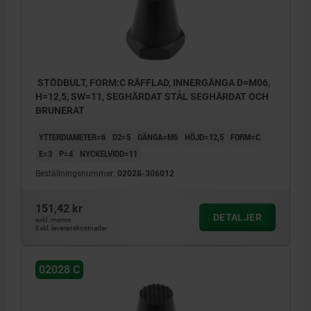
STÖDBULT, FORM:C RÄFFLAD, INNERGÄNGA D=M06,
H=12,5, SW=11, SEGHÄRDAT STÅL SEGHÄRDAT OCH
BRUNERAT
YTTERDIAMETER=6
D2=5
GÄNGA=M6
HÖJD=12,5
FORM=C
E=3
P=4
NYCKELVIDD=11
Beställningsnummer:
02028-306012
151,42 kr
DETALJER
exkl. moms
Exkl. leveranskostnader
02028 C