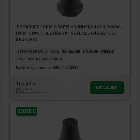
STÖDBULT, FORM:C RÄFFLAD, INNERGÄNGA D=M08,
H=30, SW=13, SEGHÄRDAT STÅL SEGHÄRDAT OCH
BRUNERAT
YTTERDIAMETER=8
D2=6
GÄNGA=M8
HÖJD=30
FORM=C
E=4
P=9
NYCKELVIDD=13
Beställningsnummer:
02028-308030
165,52 kr
DETALJER
exkl. moms
Exkl. leveranskostnader
02028 C