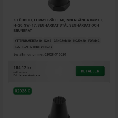
STÖDBULT, FORM:C RÄFFLAD, INNERGÄNGA D=M10,
H=20, SW=17, SEGHÄRDAT STÅL SEGHÄRDAT OCH
BRUNERAT
YTTERDIAMETER=10
D2=8
GÄNGA=M10
HÖJD=20
FORM=C
E=5
P=9
NYCKELVIDD=17
Beställningsnummer:
02028-310020
184,12 kr
DETALJER
exkl. moms
Exkl. leveranskostnader
02028 C