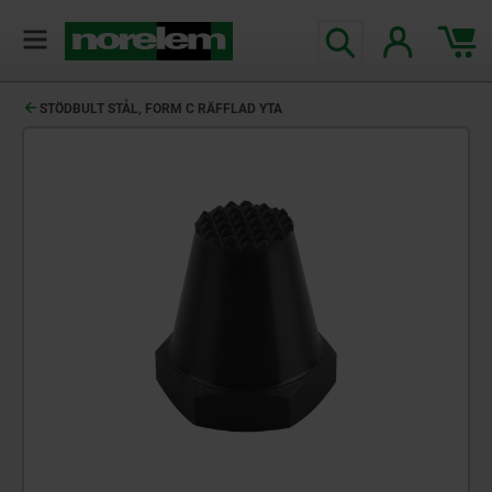
text.skipToContent
text.skipToNavigation
STÖDBULT STÅL, FORM C RÄFFLAD YTA