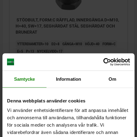
STÖDBULT, FORM:C RÄFFLAD, INNERGÄNGA D=M10,
H=40, SW=17, SEGHÄRDAT STÅL SEGHÄRDAT OCH
BRUNERAT
YTTERDIAMETER=10
D2=8
GÄNGA=M10
HÖJD=40
FORM=C
E=5
P=13
NYCKELVIDD=17
Beställningsnummer:
02028-310040
191,79 kr
Samtycke
Information
Om
DETALJER
exkl. moms
Exkl. leveranskostnader
Denna webbplats använder cookies
02028 C
Vi använder enhetsidentifierare för att anpassa innehållet
och annonserna till användarna, tillhandahålla funktioner
för sociala medier och analysera vår trafik. Vi
vidarebefordrar även sådana identifierare och annan