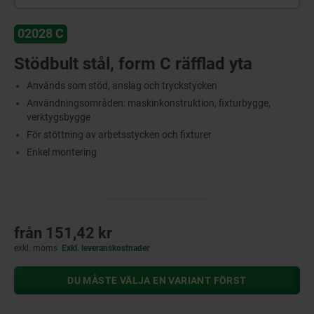
02028 C
Stödbult stål, form C räfflad yta
Används som stöd, anslag och tryckstycken
Användningsområden: maskinkonstruktion, fixturbygge,
verktygsbygge
För stöttning av arbetsstycken och fixturer
Enkel montering
från
151,42 kr
exkl. moms
Exkl. leveranskostnader
DU MÅSTE VÄLJA EN VARIANT FÖRST