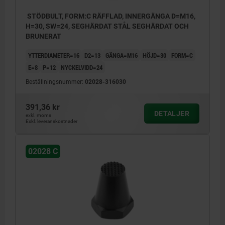
STÖDBULT, FORM:C RÄFFLAD, INNERGÄNGA D=M16,
H=30, SW=24, SEGHÄRDAT STÅL SEGHÄRDAT OCH
BRUNERAT
YTTERDIAMETER=16
D2=13
GÄNGA=M16
HÖJD=30
FORM=C
E=8
P=12
NYCKELVIDD=24
Beställningsnummer:
02028-316030
391,36 kr
DETALJER
exkl. moms
Exkl. leveranskostnader
02028 C