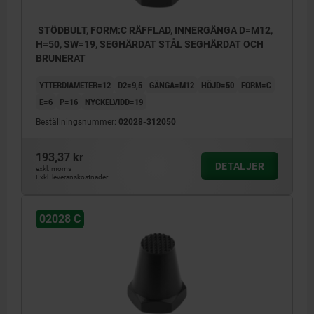
STÖDBULT, FORM:C RÄFFLAD, INNERGÄNGA D=M12,
H=50, SW=19, SEGHÄRDAT STÅL SEGHÄRDAT OCH
BRUNERAT
YTTERDIAMETER=12
D2=9,5
GÄNGA=M12
HÖJD=50
FORM=C
E=6
P=16
NYCKELVIDD=19
Beställningsnummer:
02028-312050
193,37 kr
DETALJER
exkl. moms
Exkl. leveranskostnader
02028 C