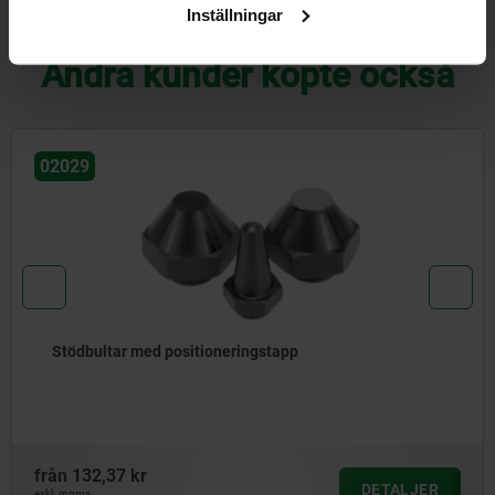
Inställningar
NEDLADDNINGAR
Andra kunder köpte också
02029
Stödbultar med positioneringstapp
från
132,37 kr
DETALJER
exkl. moms