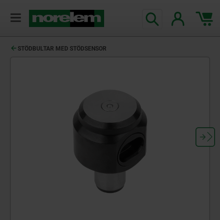
text.skipToContent
text.skipToNavigation
STÖDBULTAR MED STÖDSENSOR