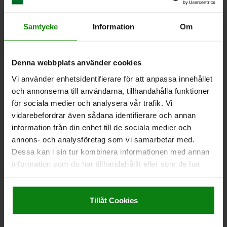
Samtycke
Information
Om
STÖDBULT MIT AUFLAGESENSOR D1=30, D2=20,
H=30, SEGHÄRDAT STÅL SÄTTHÄRDAT, BRUNERAT,
SLI, KOMP:ROSTFRITT STÅL
Denna webbplats använder cookies
D1=30
D2=20
H1=20
A=33,25
D3=36
H=30
H2=0,35
Vi använder enhetsidentifierare för att anpassa innehållet
L3=2,50
L4=2,50
och annonserna till användarna, tillhandahålla funktioner
Beställningsnummer:
02015-2030
för sociala medier och analysera vår trafik. Vi
vidarebefordrar även sådana identifierare och annan
1 979,55 kr
information från din enhet till de sociala medier och
DETALJER
exkl. moms
Exkl. leveranskostnader
annons- och analysföretag som vi samarbetar med.
Dessa kan i sin tur kombinera informationen med annan
information som du har tillhandahållit eller som de har
samlat in när du har använt deras tjänster.
DETALJER
Impressum
|
Dataskydd
|
AGB
Tillåt Cookies
CAD