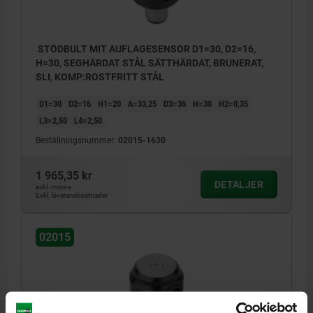
STÖDBULT MIT AUFLAGESENSOR D1=30, D2=16,
H=30, SEGHÄRDAT STÅL SÄTTHÄRDAT, BRUNERAT,
SLI, KOMP:ROSTFRITT STÅL
D1=30
D2=16
H1=20
A=33,25
D3=36
H=30
H2=0,35
L3=2,50
L4=2,50
Beställningsnummer:
02015-1630
1 965,35 kr
DETALJER
exkl. moms
Exkl. leveranskostnader
02015