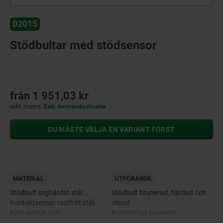
02015
Stödbultar med stödsensor
från
1 951,03 kr
exkl. moms
Exkl. leveranskostnader
DU MÅSTE VÄLJA EN VARIANT FÖRST
MATERIAL
UTFÖRANDE
Stödbult seghärdat stål.
Stödbult brunerad, härdad och
Kontaktsensor rostfritt stål.
slipad.
Kontakthus stål.
Kontakthus brunerat.