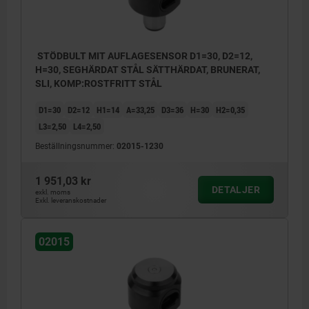
STÖDBULT MIT AUFLAGESENSOR D1=30, D2=12,
H=30, SEGHÄRDAT STÅL SÄTTHÄRDAT, BRUNERAT,
SLI, KOMP:ROSTFRITT STÅL
D1=30
D2=12
H1=14
A=33,25
D3=36
H=30
H2=0,35
L3=2,50
L4=2,50
Beställningsnummer:
02015-1230
1 951,03 kr
DETALJER
exkl. moms
Exkl. leveranskostnader
02015
1) Kontaktsensor
2) USB-typ-C-bussning