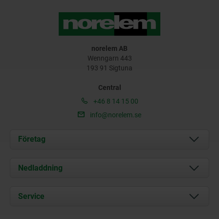
norelem AB
Wenngarn 443
193 91 Sigtuna
Central
+46 8 14 15 00
info@norelem.se
Företag
Om oss
Nedladdning
Aktuellt
Documents
Service
Kontakt