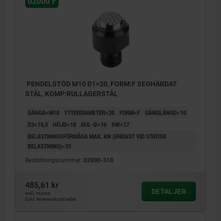
02000 F
PENDELSTÖD M10 D1=20, FORM:F SEGHÄRDAT
STÅL, KOMP:RULLAGERSTÅL
GÄNGA=M10
YTTERDIAMETER=20
FORM=F
GÄNGLÄNGD=10
D3=10,5
HÖJD=18
KUL-Ø=16
SW=17
BELASTNINGSFÖRMÅGA MAX. KN (ENDAST VID STATISK
BELASTNING)=25
Beställningsnummer:
02000-310
485,61 kr
DETALJER
exkl. moms
Exkl. leveranskostnader