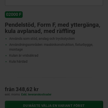
02000 F
Pendelstöd, Form F, med yttergänga,
kula avplanad, med räffling
Används som stöd, anslag och tryckstycken
Användningsområden: maskinkonstruktion, fixturbygge,
montage
Kulan är vridsäkrad
Kula härdad
från
348,62 kr
exkl. moms
Exkl. leveranskostnader
DU MÅSTE VÄLJA EN VARIANT FÖRST