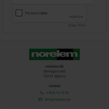
norelem AB
Wenngarn 443
193 91 Sigtuna
Central
+46 8 14 15 00
info@norelem.se