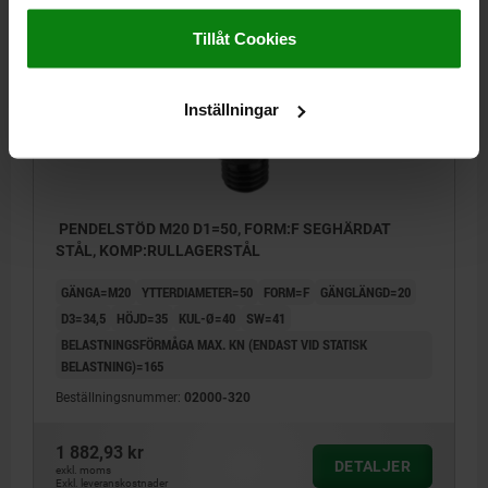
Impressum
|
Dataskydd
|
AGB
Tillåt Cookies
02000 F
Inställningar
PENDELSTÖD M20 D1=50, FORM:F SEGHÄRDAT
STÅL, KOMP:RULLAGERSTÅL
GÄNGA=M20
YTTERDIAMETER=50
FORM=F
GÄNGLÄNGD=20
D3=34,5
HÖJD=35
KUL-Ø=40
SW=41
BELASTNINGSFÖRMÅGA MAX. KN (ENDAST VID STATISK
BELASTNING)=165
Beställningsnummer:
02000-320
1 882,93 kr
DETALJER
exkl. moms
Exkl. leveranskostnader