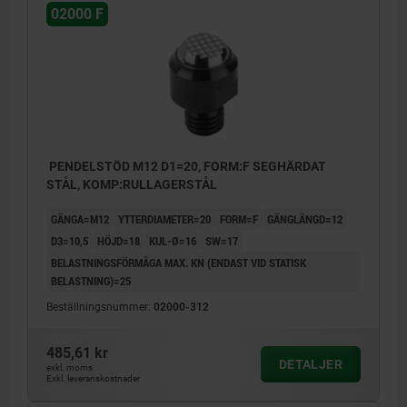
02000 F
PENDELSTÖD M12 D1=20, FORM:F SEGHÄRDAT
STÅL, KOMP:RULLAGERSTÅL
GÄNGA=M12
YTTERDIAMETER=20
FORM=F
GÄNGLÄNGD=12
D3=10,5
HÖJD=18
KUL-Ø=16
SW=17
BELASTNINGSFÖRMÅGA MAX. KN (ENDAST VID STATISK
BELASTNING)=25
Beställningsnummer:
02000-312
485,61 kr
DETALJER
exkl. moms
Exkl. leveranskostnader