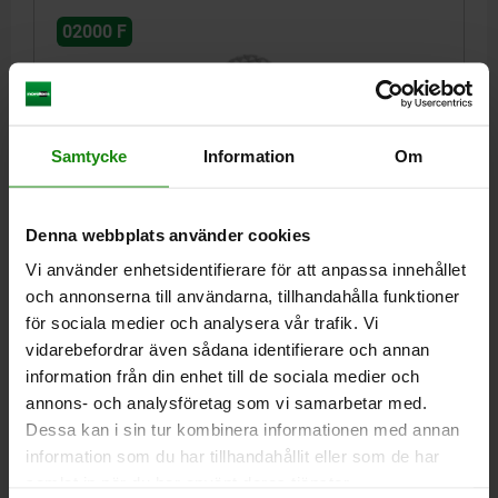
02000 F
Samtycke
Information
Om
PENDELSTÖD M16 D1=30, FORM:F SEGHÄRDAT
Denna webbplats använder cookies
STÅL, KOMP:RULLAGERSTÅL
Vi använder enhetsidentifierare för att anpassa innehållet
GÄNGA=M16
YTTERDIAMETER=30
FORM=F
GÄNGLÄNGD=16
och annonserna till användarna, tillhandahålla funktioner
D3=20
HÖJD=27
KUL-Ø=25
SW=27
för sociala medier och analysera vår trafik. Vi
BELASTNINGSFÖRMÅGA MAX. KN (ENDAST VID STATISK
vidarebefordrar även sådana identifierare och annan
BELASTNING)=90
information från din enhet till de sociala medier och
Beställningsnummer:
02000-316
annons- och analysföretag som vi samarbetar med.
Dessa kan i sin tur kombinera informationen med annan
596,67 kr
information som du har tillhandahållit eller som de har
DETALJER
exkl. moms
Exkl. leveranskostnader
samlat in när du har använt deras tjänster.