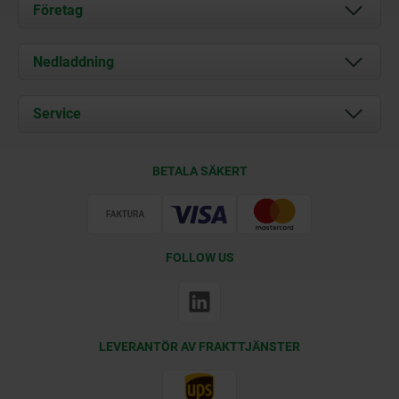
Företag
Om oss
Nedladdning
Aktuellt
Documents
Service
Kontakt
Leveransvillkor
BETALA SÄKERT
Certifiering
FOLLOW US
LEVERANTÖR AV FRAKTTJÄNSTER