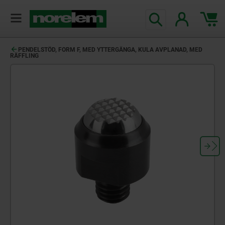
text.skipToContent
text.skipToNavigation
PENDELSTÖD, FORM F, MED YTTERGÄNGA, KULA AVPLANAD, MED
RÄFFLING