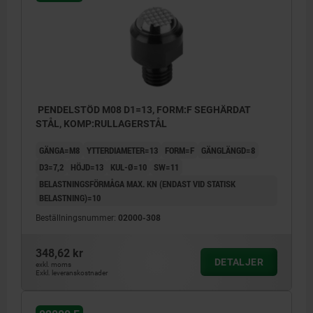
PENDELSTÖD M08 D1=13, FORM:F SEGHÄRDAT
STÅL, KOMP:RULLAGERSTÅL
GÄNGA=M8
YTTERDIAMETER=13
FORM=F
GÄNGLÄNGD=8
D3=7,2
HÖJD=13
KUL-Ø=10
SW=11
BELASTNINGSFÖRMÅGA MAX. KN (ENDAST VID STATISK
BELASTNING)=10
Beställningsnummer:
02000-308
348,62 kr
DETALJER
exkl. moms
Exkl. leveranskostnader