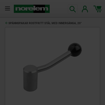
text.skipToContent
text.skipToNavigation
SPÄNNSPAKAR ROSTFRITT STÅL MED INNERGÄNGA, 20°