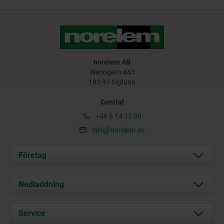
norelem AB
Wenngarn 443
193 91 Sigtuna
Central
+46 8 14 15 00
info@norelem.se
Företag
Om oss
Nedladdning
Aktuellt
Documents
Service
Kontakt