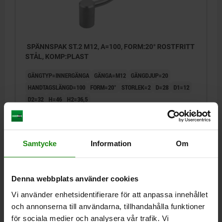
SPÄNNSPAK ST.2 M12, A=100, FORM:20° ROSTFRITT
STÅL, KOMP:PLAST
GÄNGTYP=INNERGÄNGA
GÄNGA=M12
GÄNGDJUP=20
HANDTAGSLÄNGD=100
FORM=20°
STORLEK=2
D=28
D1=12
D2=32
H=46
H2=36,5
Beställningsnummer:
06341-212
163,49 kr
Samtycke
Information
Om
DETALJER
exkl. moms
Exkl. leveranskostnader
Denna webbplats använder cookies
06341 IG20
Vi använder enhetsidentifierare för att anpassa innehållet
och annonserna till användarna, tillhandahålla funktioner
för sociala medier och analysera vår trafik. Vi