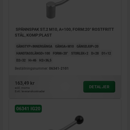
SPÄNNSPAK ST.2 M10, A=100, FORM:20° ROSTFRITT
STÅL, KOMP:PLAST
GÄNGTYP=INNERGÄNGA
GÄNGA=M10
GÄNGDJUP=20
HANDTAGSLÄNGD=100
FORM=20°
STORLEK=2
D=28
D1=12
D2=32
H=46
H2=36,5
Beställningsnummer:
06341-2101
163,49 kr
DETALJER
exkl. moms
Exkl. leveranskostnader
06341 IG20