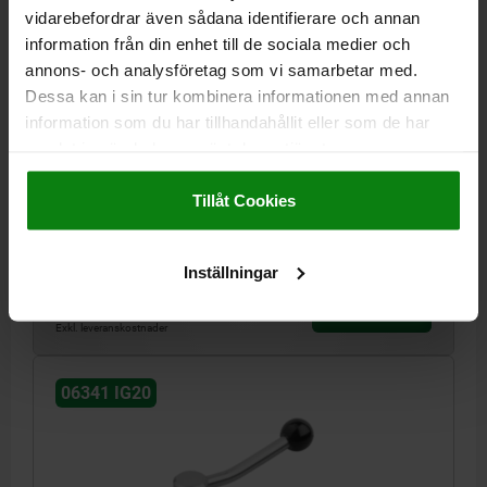
vidarebefordrar även sådana identifierare och annan
information från din enhet till de sociala medier och
annons- och analysföretag som vi samarbetar med.
Dessa kan i sin tur kombinera informationen med annan
SPÄNNSPAK ST.3 M16, A=121, FORM:20° ROSTFRITT
STÅL, KOMP:PLAST
information som du har tillhandahållit eller som de har
samlat in när du har använt deras tjänster.
GÄNGTYP=INNERGÄNGA
GÄNGA=M16
GÄNGDJUP=23
Impressum
|
Dataskydd
|
AGB
HANDTAGSLÄNGD=121
FORM=20°
STORLEK=3
D=33
D1=13
Tillåt Cookies
D2=32
H=52
H2=41
Beställningsnummer:
06341-216
Inställningar
197,88 kr
DETALJER
exkl. moms
Exkl. leveranskostnader
06341 IG20