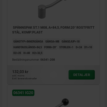
SPÄNNSPAK ST.1 M08, A=84,5, FORM:20° ROSTFRITT
STÅL, KOMP:PLAST
GÄNGTYP=INNERGÄNGA
GÄNGA=M8
GÄNGDJUP=18
HANDTAGSLÄNGD=84,5
FORM=20°
STORLEK=1
D=24
D1=10
D2=25
H=40
H2=32,5
Beställningsnummer:
06341-208
132,03 kr
DETALJER
exkl. moms
Exkl. leveranskostnader
06341 IG20