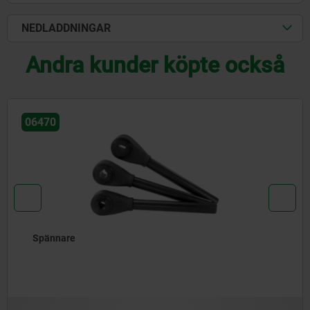
NEDLADDNINGAR
Andra kunder köpte också
06371
Spännspakar rostfritt stål med innergänga