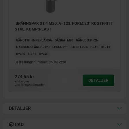
SPÄNNSPAK ST.4 M20, A=123, FORM:20° ROSTFRITT
STÅL, KOMP:PLAST
GÄNGTYP=INNERGÄNGA
GÄNGA=M20
GÄNGDJUP=26
HANDTAGSLÄNGD=123
FORM=20°
STORLEK=4
D=41
D1=13
D2=32
H=61
H2=49
Beställningsnummer:
06341-220
274,55 kr
DETALJER
exkl. moms
Exkl. leveranskostnader
DETALJER
CAD