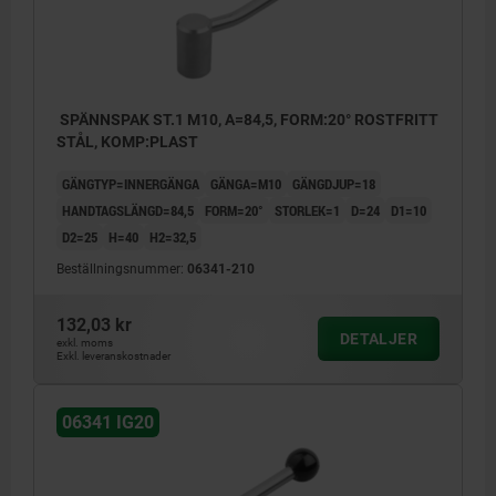
SPÄNNSPAK ST.1 M10, A=84,5, FORM:20° ROSTFRITT
STÅL, KOMP:PLAST
GÄNGTYP=INNERGÄNGA
GÄNGA=M10
GÄNGDJUP=18
HANDTAGSLÄNGD=84,5
FORM=20°
STORLEK=1
D=24
D1=10
D2=25
H=40
H2=32,5
Beställningsnummer:
06341-210
132,03 kr
DETALJER
exkl. moms
Exkl. leveranskostnader
06341 IG20