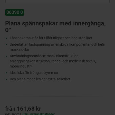
06390 0
Plana spännspakar med innergänga,
0°
Låsspakarna står för tillförlitlighet och hög stabilitet
Underlättar fastspänning av enskilda komponenter och hela
maskindelar
Användningsområden: maskinkonstruktion,
anläggningskonstruktion, rehab- och medicinsk teknik,
möbelindustri
Idealiska för trånga utrymmen
Den plana modellen ger extra säkerhet
från
161,68 kr
exkl. moms
Exkl. leveranskostnader