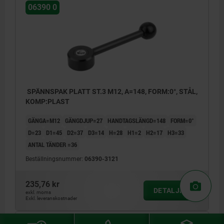
06390 0
SPÄNNSPAK PLATT ST.3 M12, A=148, FORM:0°, STÅL,
KOMP:PLAST
GÄNGA=M12
GÄNGDJUP=27
HANDTAGSLÄNGD=148
FORM=0°
D=23
D1=45
D2=37
D3=14
H=28
H1=2
H2=17
H3=33
ANTAL TÄNDER =36
Beställningsnummer:
06390-3121
235,76 kr
DETALJER
exkl. moms
Exkl. leveranskostnader