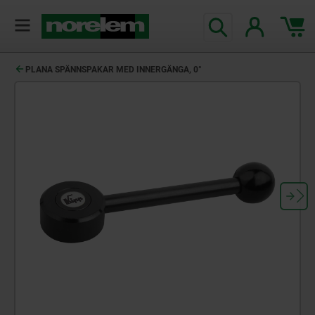
text.skipToContent
text.skipToNavigation
PLANA SPÄNNSPAKAR MED INNERGÄNGA, 0°