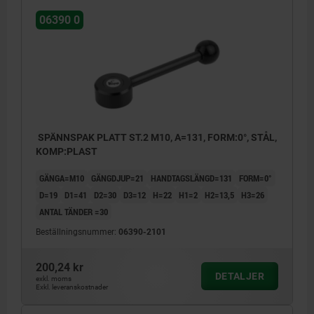
06390 0
SPÄNNSPAK PLATT ST.2 M10, A=131, FORM:0°, STÅL,
KOMP:PLAST
GÄNGA=M10
GÄNGDJUP=21
HANDTAGSLÄNGD=131
FORM=0°
D=19
D1=41
D2=30
D3=12
H=22
H1=2
H2=13,5
H3=26
ANTAL TÄNDER =30
Beställningsnummer:
06390-2101
200,24 kr
DETALJER
exkl. moms
Exkl. leveranskostnader