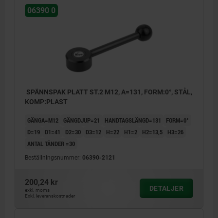
06390 0
SPÄNNSPAK PLATT ST.2 M12, A=131, FORM:0°, STÅL,
KOMP:PLAST
GÄNGA=M12
GÄNGDJUP=21
HANDTAGSLÄNGD=131
FORM=0°
D=19
D1=41
D2=30
D3=12
H=22
H1=2
H2=13,5
H3=26
ANTAL TÄNDER =30
Beställningsnummer:
06390-2121
200,24 kr
DETALJER
exkl. moms
Exkl. leveranskostnader