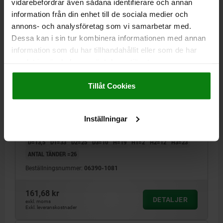
vidarebefordrar även sådana identifierare och annan
information från din enhet till de sociala medier och
06390 0
annons- och analysföretag som vi samarbetar med.
Dessa kan i sin tur kombinera informationen med annan
information som du har tillhandahållit eller som de har
samlat in när du har använt deras tjänster.
Impressum
|
Dataskydd
|
AGB
Tillåt Cookies
SPÄNNSPAK PLATT ST.1 M08, A=102, FORM:0°, STÅL,
KOMP:PLAST
Inställningar
GÄNGA=M8
GÄNGDJUP=18
HANDTAGSLÄNGD=102
FORM=0°
D=13,5
D1=33
D2=25
D3=10
H=19
H1=2
H2=12
H3=23
ANTAL TÄNDER =26
Beställningsnummer:
06390-1081
161,68 kr
DETALJER
exkl. moms
Exkl. leveranskostnader