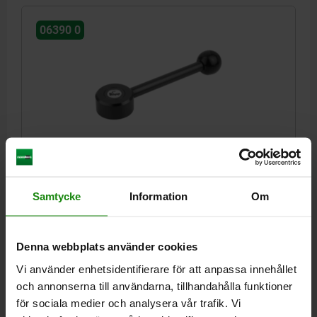
06390 0
SPÄNNSPAK PLATT ST.1 M06, A=102, FORM:0°, STÅL,
KOMP:PLAST
GÄNGA=M6
GÄNGDJUP=18
HANDTAGSLÄNGD=102
FORM=0°
Samtycke
Information
Om
D=13,5
D1=33
D2=25
D3=10
H=19
H1=2
H2=12
H3=23
ANTAL TÄNDER =26
Beställningsnummer:
06390-1061
Denna webbplats använder cookies
Vi använder enhetsidentifierare för att anpassa innehållet
161,68 kr
och annonserna till användarna, tillhandahålla funktioner
DETALJER
exkl. moms
Exkl. leveranskostnader
för sociala medier och analysera vår trafik. Vi