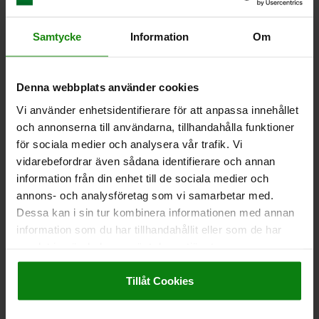
Samtycke
Information
Om
HANDTAG SVÄNGBAR LIKNANDE DIN98, FORM:E
D=M10X16, D1=24, L1=86, ROSTFRITT STÅL 1.4404
POLERAT
Denna webbplats använder cookies
YTTERDIAMETER=24
GÄNGA=M10
HANDTAGSLÄNGD=86
Vi använder enhetsidentifierare för att anpassa innehållet
D4=16
GÄNGLÄNGD=16
L3=15
NYCKELVIDD=11
och annonserna till användarna, tillhandahålla funktioner
Beställningsnummer:
06309-01-11025080
för sociala medier och analysera vår trafik. Vi
vidarebefordrar även sådana identifierare och annan
315,47 kr
information från din enhet till de sociala medier och
DETALJER
exkl. moms
Exkl. leveranskostnader
annons- och analysföretag som vi samarbetar med.
Dessa kan i sin tur kombinera informationen med annan
information som du har tillhandahållit eller som de har
samlat in när du har använt deras tjänster.
DETALJER
Impressum
|
Dataskydd
|
AGB
Tillåt Cookies
CAD