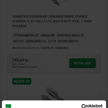
HANDTAG SVÄNGBAR LIKNANDE DIN98, FORM:E
D=M08X14, D1=20, L1=72, ROSTFRITT STÅL 1.4404
POLERAT
YTTERDIAMETER=20
GÄNGA=M8
HANDTAGSLÄNGD=72
D4=13,5
GÄNGLÄNGD=14
L3=13
NYCKELVIDD=10
Beställningsnummer:
06309-01-10820064
245,68 kr
DETALJER
exkl. moms
Exkl. leveranskostnader
06309-01