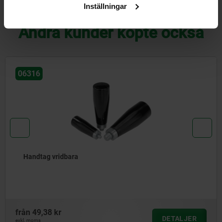
Inställningar
NEDLADDNINGAR
Andra kunder köpte också
06316
Handtag vridbara
från
49,38 kr
DETALJER
exkl. moms