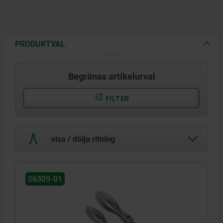
PRODUKTVAL
Begränsa artikelurval
FILTER
visa / dölja ritning
06309-01