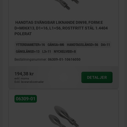
HANDTAG SVÄNGBAR LIKNANDE DIN98, FORM:E
D=M06X13, D1=16, L1=56, ROSTFRITT STÅL 1.4404
POLERAT
YTTERDIAMETER=16
GÄNGA=M6
HANDTAGSLÄNGD=56
D4=11
GÄNGLÄNGD=13
L3=11
NYCKELVIDD=8
Beställningsnummer:
06309-01-10616050
194,38 kr
DETALJER
exkl. moms
Exkl. leveranskostnader
06309-01