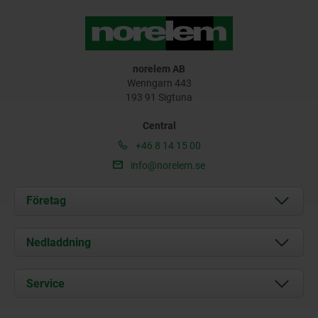
norelem AB
Wenngarn 443
193 91 Sigtuna
Central
+46 8 14 15 00
info@norelem.se
Företag
Om oss
Nedladdning
Aktuellt
Documents
Service
Kontakt