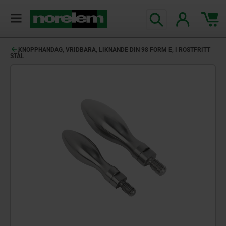
text.skipToContent
text.skipToNavigation
KNOPPHANDAG, VRIDBARA, LIKNANDE DIN 98 FORM E, I ROSTFRITT
STÅL