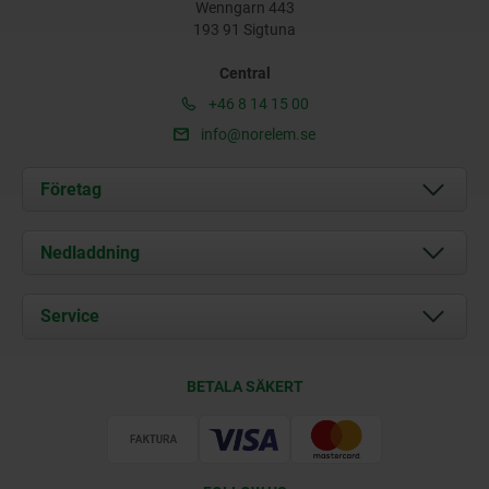
Wenngarn 443
193 91 Sigtuna
Central
+46 8 14 15 00
info@norelem.se
Företag
Om oss
Nedladdning
Aktuellt
Documents
Service
Kontakt
Leveransvillkor
BETALA SÄKERT
Certifiering