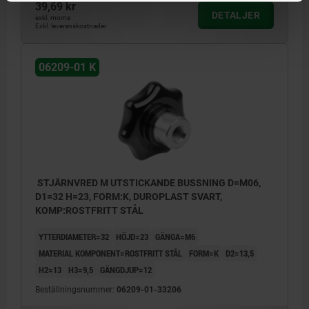
39,69 kr
DETALJER
exkl. moms
Exkl. leveranskostnader
06209-01 K
STJÄRNVRED M UTSTICKANDE BUSSNING D=M06,
D1=32 H=23, FORM:K, DUROPLAST SVART,
KOMP:ROSTFRITT STÅL
YTTERDIAMETER=32
HÖJD=23
GÄNGA=M6
MATERIAL KOMPONENT=ROSTFRITT STÅL
FORM=K
D2=13,5
H2=13
H3=9,5
GÄNGDJUP=12
Beställningsnummer:
06209-01-33206