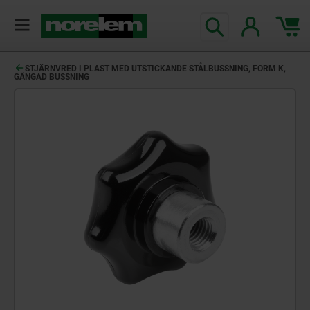
text.skipToContent
text.skipToNavigation
STJÄRNVRED I PLAST MED UTSTICKANDE STÅLBUSSNING, FORM K,
GÄNGAD BUSSNING