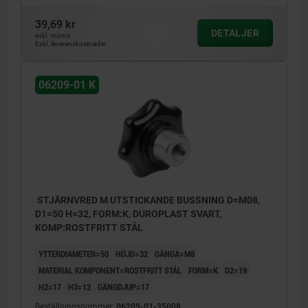
39,69 kr
DETALJER
exkl. moms
Exkl. leveranskostnader
06209-01 K
STJÄRNVRED M UTSTICKANDE BUSSNING D=M08,
D1=50 H=32, FORM:K, DUROPLAST SVART,
KOMP:ROSTFRITT STÅL
YTTERDIAMETER=50
HÖJD=32
GÄNGA=M8
MATERIAL KOMPONENT=ROSTFRITT STÅL
FORM=K
D2=19
H2=17
H3=12
GÄNGDJUP=17
Beställningsnummer:
06209-01-35008