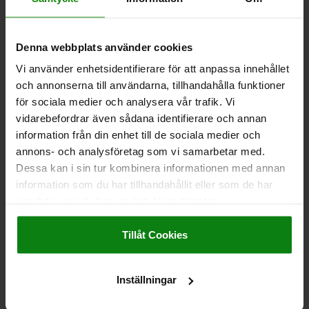
DETALJER
exkl. moms
Exkl. leveranskostnader
Denna webbplats använder cookies
06209-01 K
Vi använder enhetsidentifierare för att anpassa innehållet
och annonserna till användarna, tillhandahålla funktioner
för sociala medier och analysera vår trafik. Vi
vidarebefordrar även sådana identifierare och annan
information från din enhet till de sociala medier och
annons- och analysföretag som vi samarbetar med.
Dessa kan i sin tur kombinera informationen med annan
STJÄRNVRED M UTSTICKANDE BUSSNING D=M12,
information som du har tillhandahållit eller som de har
D1=63 H=40, FORM:K, DUROPLAST SVART,
samlat in när du har använt deras tjänster.
KOMP:STÅL
Impressum
|
Dataskydd
|
AGB
YTTERDIAMETER=63
HÖJD=40
GÄNGA=M12
Tillåt Cookies
MATERIAL KOMPONENT=STÅL
FORM=K
D2=19
H2=20
H3=15
GÄNGDJUP=17
Inställningar
Beställningsnummer:
06209-01-26312