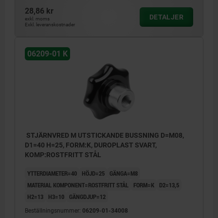
28,86 kr
DETALJER
exkl. moms
Exkl. leveranskostnader
06209-01 K
STJÄRNVRED M UTSTICKANDE BUSSNING D=M08,
D1=40 H=25, FORM:K, DUROPLAST SVART,
KOMP:ROSTFRITT STÅL
YTTERDIAMETER=40
HÖJD=25
GÄNGA=M8
MATERIAL KOMPONENT=ROSTFRITT STÅL
FORM=K
D2=13,5
H2=13
H3=10
GÄNGDJUP=12
Beställningsnummer:
06209-01-34008