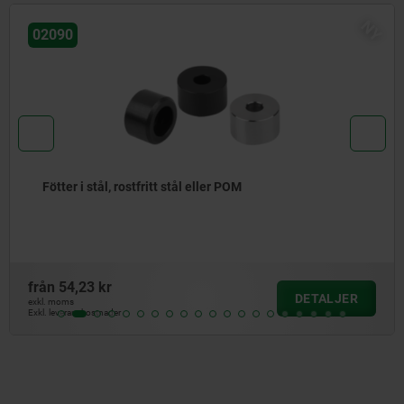
06855
Fyr-stjärnvred, platta
från
22,55 kr
DETALJER
exkl. moms
Exkl. leveranskostnader