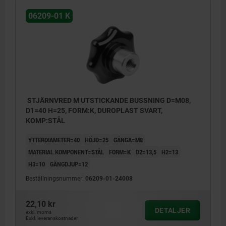
06209-01 K
STJÄRNVRED M UTSTICKANDE BUSSNING D=M08,
D1=40 H=25, FORM:K, DUROPLAST SVART,
KOMP:STÅL
YTTERDIAMETER=40
HÖJD=25
GÄNGA=M8
MATERIAL KOMPONENT=STÅL
FORM=K
D2=13,5
H2=13
H3=10
GÄNGDJUP=12
Beställningsnummer:
06209-01-24008
22,10 kr
DETALJER
exkl. moms
Exkl. leveranskostnader