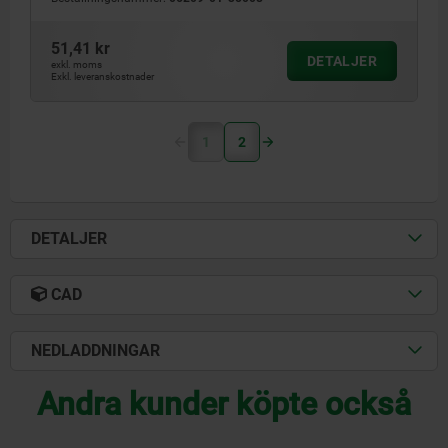
51,41 kr
DETALJER
exkl. moms
Exkl. leveranskostnader
1
2
DETALJER
CAD
NEDLADDNINGAR
Andra kunder köpte också