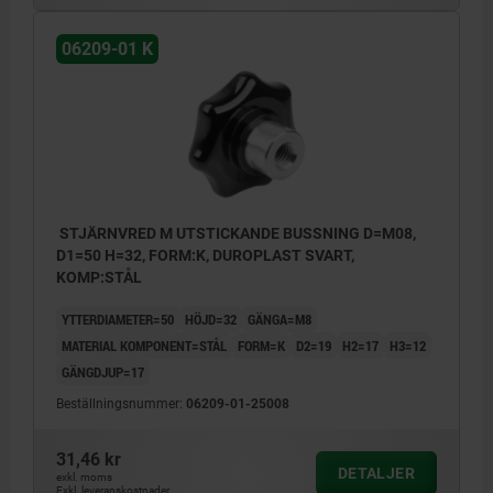
06209-01 K
STJÄRNVRED M UTSTICKANDE BUSSNING D=M08,
D1=50 H=32, FORM:K, DUROPLAST SVART,
KOMP:STÅL
YTTERDIAMETER=50
HÖJD=32
GÄNGA=M8
MATERIAL KOMPONENT=STÅL
FORM=K
D2=19
H2=17
H3=12
GÄNGDJUP=17
Beställningsnummer:
06209-01-25008
31,46 kr
DETALJER
exkl. moms
Exkl. leveranskostnader