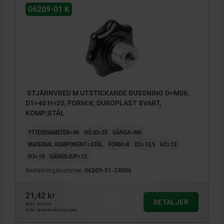
06209-01 K
STJÄRNVRED M UTSTICKANDE BUSSNING D=M06,
D1=40 H=25, FORM:K, DUROPLAST SVART,
KOMP:STÅL
YTTERDIAMETER=40
HÖJD=25
GÄNGA=M6
MATERIAL KOMPONENT=STÅL
FORM=K
D2=13,5
H2=13
H3=10
GÄNGDJUP=12
Beställningsnummer:
06209-01-24006
21,42 kr
DETALJER
exkl. moms
Exkl. leveranskostnader