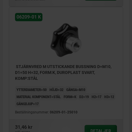
06209-01 K
STJÄRNVRED M UTSTICKANDE BUSSNING D=M10,
D1=50 H=32, FORM:K, DUROPLAST SVART,
KOMP:STÅL
YTTERDIAMETER=50
HÖJD=32
GÄNGA=M10
MATERIAL KOMPONENT=STÅL
FORM=K
D2=19
H2=17
H3=12
GÄNGDJUP=17
Beställningsnummer:
06209-01-25010
31,46 kr
DETALJER
exkl. moms