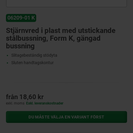
06209-01 K
Stjärnvred i plast med utstickande
stålbussning, Form K, gängad
bussning
Slitagebeständig stödyta
Sluten handtagskontur
från
18,60 kr
exkl. moms
Exkl. leveranskostnader
DU MÅSTE VÄLJA EN VARIANT FÖRST