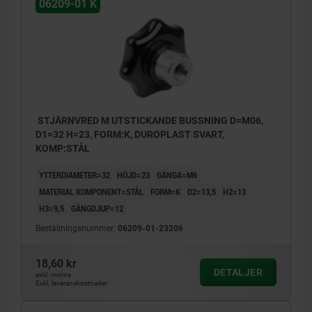
06209-01 K
STJÄRNVRED M UTSTICKANDE BUSSNING D=M06,
D1=32 H=23, FORM:K, DUROPLAST SVART,
KOMP:STÅL
YTTERDIAMETER=32
HÖJD=23
GÄNGA=M6
MATERIAL KOMPONENT=STÅL
FORM=K
D2=13,5
H2=13
H3=9,5
GÄNGDJUP=12
Beställningsnummer:
06209-01-23206
18,60 kr
DETALJER
exkl. moms
Exkl. leveranskostnader