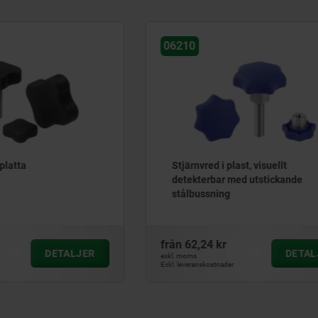
06181
 i plast, visuellt
Korsvred liknande DIN 633
ar med utstickande
ståldelar av rostfritt stål
ing
kr
från
16,57 kr
DETALJER
D
exkl. moms
tnader
Exkl. leveranskostnader