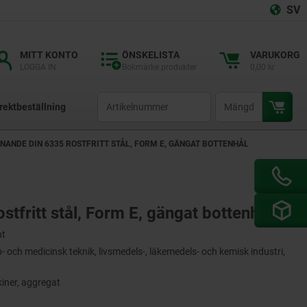
SV
MITT KONTO
ÖNSKELISTA
VARUKORG
LOGGA IN
Bokmärke produkter
0,00 kr
productCode
qty
rektbeställning
NANDE DIN 6335 ROSTFRITT STÅL, FORM E, GÄNGAT BOTTENHÅL
tfritt stål, Form E, gängat bottenhål
nt
ch medicinsk teknik, livsmedels-, läkemedels- och kemisk industri,
iner, aggregat