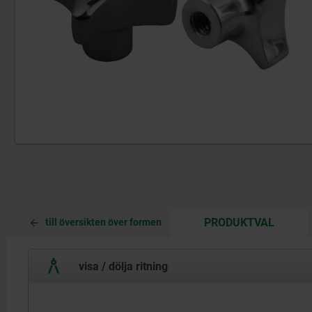
CURREN
CURREN
PRODUKTVAL
till översikten över formen
TAB:
TAB:
visa / dölja ritning