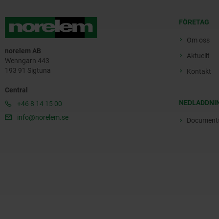
FÖRETAG
Om oss
norelem AB
Aktuellt
Wenngarn 443
193 91 Sigtuna
Kontakt
Central
NEDLADDNI
+46 8 14 15 00
info@norelem.se
Document