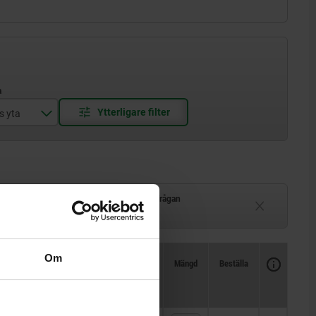
s yta
Leveranstid på förfrågan
–2 veckor
Ej i lager
Om
Tillgänglighet
CAD
Mängd
Beställa
T1
Pris