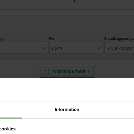
Form
Grundkroppen
M6
E
blästrat
FÖRSTORA TABELL
M8
polerat
M10
Finns i lager
 gånger om dagen med jämna mellanrum.
Levereras inom 1
M12
Information
Form
Grundkroppens yta
D2
H3
T
cookies