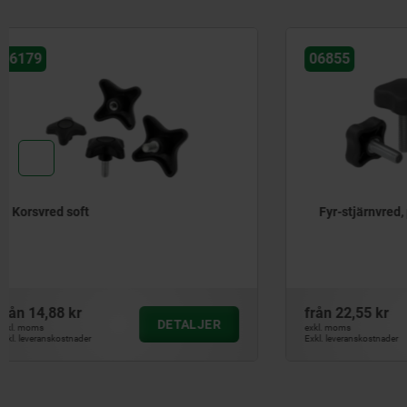
06855
06210
Fyr-stjärnvred, platta
Stjärnvred
detekterb
stålbussn
från
22,55 kr
från
62,24 
DETALJER
exkl. moms
exkl. moms
Exkl. leveranskostnader
Exkl. leveranskos