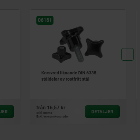
06227
5
Fem-stjärnvred, ergonomiska
från
53,56 kr
ETALJER
DETALJER
exkl. moms
Exkl. leveranskostnader