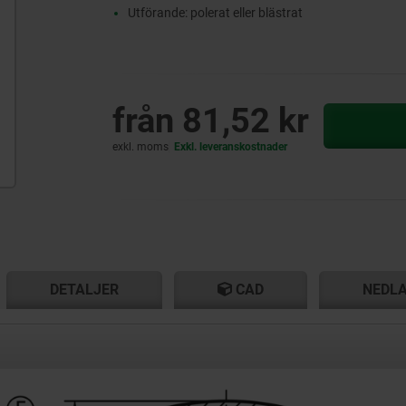
Utförande: polerat eller blästrat
från
81,52 kr
exkl. moms
Exkl. leveranskostnader
T
T
DETALJER
CAD
NEDL