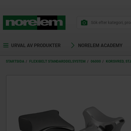
text.skipToContent
text.skipToNavigation
URVAL AV PRODUKTER
NORELEM ACADEMY
STARTSIDA
FLEXIBELT STANDARDDELSYSTEM
06000
KORSVRED, ST