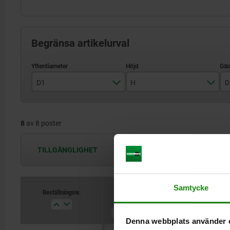
Begränsa artikelurval
D1
H
D
32
21
8
av 8 poster
40
26
50
34
TILLGÄNGLIGHET
Tillgängligheten uppdateras flera
63
42
Samtycke
Beställningsnr.
D1
H
D
Denna webbplats använder 