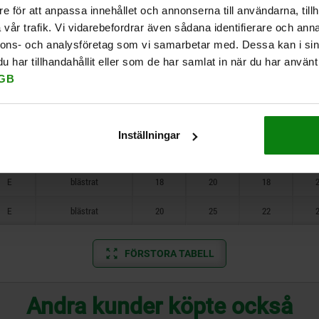
E
polerat
12
10
12
e för att anpassa innehållet och annonserna till användarna, tillh
vår trafik. Vi vidarebefordrar även sådana identifierare och anna
E
polerat
14
14
15
nnons- och analysföretag som vi samarbetar med. Dessa kan i sin
har tillhandahållit eller som de har samlat in när du har använt 
E
polerat
18
20
18
GB
E
polerat
20
25
22
E
blästrat
12
10
12
Inställningar
E
blästrat
14
14
15
E
blästrat
18
20
18
E
blästrat
20
25
22
FÖRSTORA TABELL
Andra kunder köpte också