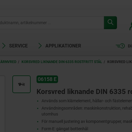
SERVICE
APPLIKATIONER
Di
JÄRNVRED
KORSVRED LIKNANDE DIN 6335 ROSTFRITT STÅL
KORSVRED LIK
06158 E
Korsvred liknande DIN 6335 ros
Används som klämelement, hållar- och fästeleme
Användningsområden: maskinkonstruktion, rehab- o
utomhus
För manuell justering av komponentgrupper, mask
Form E: gängat bottenhål