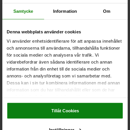
TUNGA UTAN ANSLAG, BÖJD NEDÅT L=24, A bei H
Samtycke
Information
Om
13,5=19,5, STÅL FÖRZINKAT
UTFÖRANDE 1=UTAN ANSLAG
UTFÖRANDE 2=BÖJD NEDÅT
BREDD=12
B1=6,1
13,5=19,5
TUNGLÄNGD=24
Denna webbplats använder cookies
PASSAR TILL VRIDREGLAR FRÅN NORELEM =05561, 05562
Vi använder enhetsidentifierare för att anpassa innehållet
Beställningsnummer:
05563-0124X195
och annonserna till användarna, tillhandahålla funktioner
för sociala medier och analysera vår trafik. Vi
5,29 kr
vidarebefordrar även sådana identifierare och annan
DETALJER
exkl. moms
information från din enhet till de sociala medier och
Exkl. leveranskostnader
annons- och analysföretag som vi samarbetar med.
Dessa kan i sin tur kombinera informationen med annan
information som du har tillhandahållit eller som de har
DETALJER
samlat in när du har använt deras tjänster.
Impressum
|
Dataskydd
|
AGB
CAD
Tillåt Cookies
NEDLADDNINGAR
Inställningar