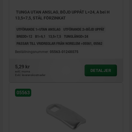
TUNGA UTAN ANSLAG, BÖJD UPPÅT L=24, A bei H
13,5=7,5, STÅL FÖRZINKAT
UTFÖRANDE 1=UTAN ANSLAG
UTFÖRANDE 2=BÖJD UPPÅT
BREDD=12
B1=6,1
13,5=7,5
TUNGLÄNGD=24
PASSAR TILL VRIDREGLAR FRÅN NORELEM =05561, 05562
Beställningsnummer:
05563-0124X075
5,29 kr
DETALJER
exkl. moms
Exkl. leveranskostnader
05563