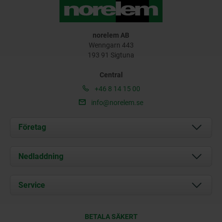
norelem AB
Wenngarn 443
193 91 Sigtuna
Central
+46 8 14 15 00
info@norelem.se
Företag
Om oss
Nedladdning
Aktuellt
Documents
Service
Kontakt
Leveransvillkor
BETALA SÄKERT