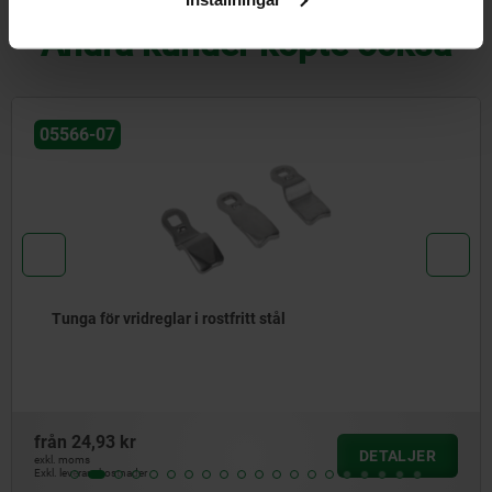
Andra kunder köpte också
05578-12
t stål
Tunga i rostfritt stål, utan
från
15,16 kr
DETALJER
exkl. moms
Exkl. leveranskostnader