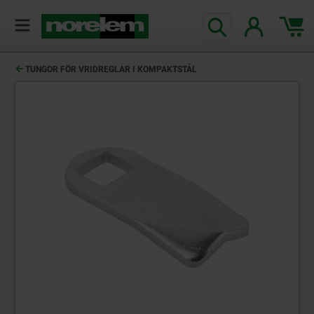
text.skipToContent
text.skipToNavigation
TUNGOR FÖR VRIDREGLAR I KOMPAKTSTÅL