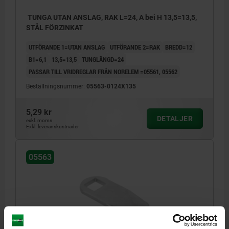
TUNGA UTAN ANSLAG, RAK L=24, A bei H 13,5=13,5,
STÅL FÖRZINKAT
UTFÖRANDE 1=UTAN ANSLAG
UTFÖRANDE 2=RAK
BREDD=12
B1=6,1
13,5=13,5
TUNGLÄNGD=24
PASSAR TILL VRIDREGLAR FRÅN NORELEM =05561, 05562
Beställningsnummer:
05563-0124X135
5,29 kr
DETALJER
exkl. moms
Exkl. leveranskostnader
05563