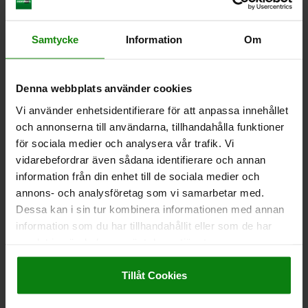
NEDLADDNINGAR
Samtycke
Information
Om
Andra kunder köpte också
Denna webbplats använder cookies
05551
Vi använder enhetsidentifierare för att anpassa innehållet
och annonserna till användarna, tillhandahålla funktioner
för sociala medier och analysera vår trafik. Vi
vidarebefordrar även sådana identifierare och annan
information från din enhet till de sociala medier och
annons- och analysföretag som vi samarbetar med.
Dessa kan i sin tur kombinera informationen med annan
information som du har tillhandahållit eller som de har
Låshake för spännlås med triangulär spännbygel upp
till 1000 N, inställbar
samlat in när du har använt deras tjänster.
Impressum
|
Dataskydd
|
AGB
Tillåt Cookies
från
13,84 kr