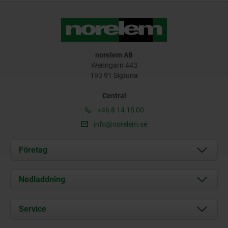
norelem AB
Wenngarn 443
193 91 Sigtuna
Central
+46 8 14 15 00
info@norelem.se
Företag
Om oss
Nedladdning
Aktuellt
Documents
Service
Kontakt