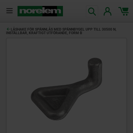
text.skipToContent
text.skipToNavigation
LÅSHAKE FÖR SPÄNNLÅS MED SPÄNNBYGEL UPP TILL 30500 N,
INSTÄLLBAR, KRAFTIGT UTFÖRANDE, FORM B