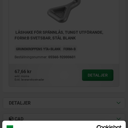
LÅSHAKE FÖR SPÄNNLÅS, TUNGT UTFÖRANDE,
FORM:B SVETSBAR, STÅL BLANK
GRUNDKROPPENS YTA=BLANK
FORM=B
Beställningsnummer:
05560-92000601
67,66 kr
DETALJER
exkl. moms
Exkl. leveranskostnader
DETALJER
CAD