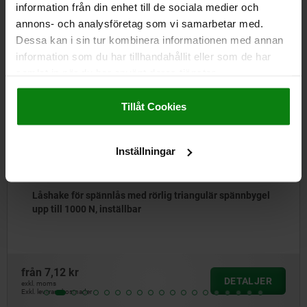
information från din enhet till de sociala medier och
Andra kunder köpte också
annons- och analysföretag som vi samarbetar med.
Dessa kan i sin tur kombinera informationen med annan
information som du har tillhandahållit eller som de har
samlat in när du har använt deras tjänster.
055
Impressum
|
Dataskydd
|
AGB
Tillåt Cookies
Inställningar
ke för spännlås med rörlig triangulär spännbygel
Lås
ill 1000 N, inställbar
till
12 kr
från
DETALJER
s
exkl. m
anskostnader
Exkl. le