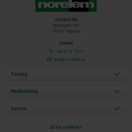
norelem AB
Wenngarn 443
193 91 Sigtuna
Central
+46 8 14 15 00
info@norelem.se
Företag
Om oss
Nedladdning
Aktuellt
Documents
Service
Kontakt
Leveransvillkor
BETALA SÄKERT