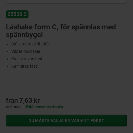
05536 C
Låshake form C, för spännlås med
spännbygel
Stål eller rostfritt stål
Vibrationssäker
Kan skruvas fast
Kan nitas fast
från
7,63 kr
exkl. moms
Exkl. leveranskostnader
DU MÅSTE VÄLJA EN VARIANT FÖRST