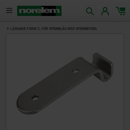
text.skipToContent
text.skipToNavigation
LÅSHAKE FORM C, FÖR SPÄNNLÅS MED SPÄNNBYGEL