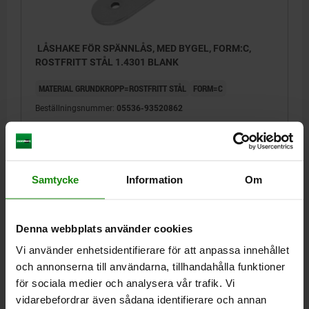
LÅSHAKE FÖR SPÄNNLÅS, MED BYGEL, FORM:C,
ROSTFRITT STÅL 1.4301 BLANK
MATERIAL GRUNDKROPP=ROSTFRITT STÅL
FORM=C
Beställningsnummer:
05536-93520862
24,42 kr
DETALJER
exkl. moms
Exkl. leveranskostnader
Samtycke
Information
Om
DETALJER
Denna webbplats använder cookies
Vi använder enhetsidentifierare för att anpassa innehållet
CAD
och annonserna till användarna, tillhandahålla funktioner
för sociala medier och analysera vår trafik. Vi
NEDLADDNINGAR
vidarebefordrar även sådana identifierare och annan