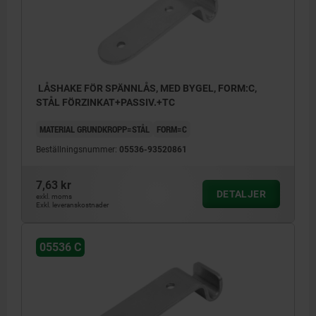
LÅSHAKE FÖR SPÄNNLÅS, MED BYGEL, FORM:C,
STÅL FÖRZINKAT+PASSIV.+TC
MATERIAL GRUNDKROPP=STÅL
FORM=C
Beställningsnummer:
05536-93520861
7,63 kr
DETALJER
exkl. moms
Exkl. leveranskostnader
05536 C