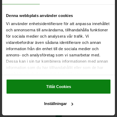
Denna webbplats använder cookies
Vi använder enhetsidentifierare för att anpassa innehållet
och annonserna till användarna, tillhandahålla funktioner
för sociala medier och analysera vår trafik. Vi
HANDTAG L=85, PLAST GRÖN OLJEBESTÄNDIGA
vidarebefordrar även sådana identifierare och annan
LÄNGD=85
H=19
E=6
information från din enhet till de sociala medier och
Beställningsnummer:
05200-130
annons- och analysföretag som vi samarbetar med.
Dessa kan i sin tur kombinera informationen med annan
14,75 kr
information som du har tillhandahållit eller som de har
DETALJER
exkl. moms
samlat in när du har använt deras tjänster.
Exkl. leveranskostnader
Impressum
|
Dataskydd
|
AGB
Tillåt Cookies
05200
Inställningar