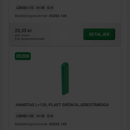
LÄNGD=115
H=30
E=9
Beställningsnummer:
05200-140
20,35 kr
DETALJER
exkl. moms
Exkl. leveranskostnader
05200
HANDTAG L=120, PLAST GRÖN OLJEBESTÄNDIGA
LÄNGD=120
H=20
E=8
Beställningsnummer:
05200-145