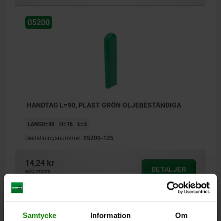
05200
HANDTAG L=90, PLAST GRÖN OLJEBESTÄNDIGA
LÄNGD=90
H=16
E=4
Beställningsnummer:
05200-125
14,24 kr
DETALJER
exkl. moms
Exkl. leveranskostnader
05200
Samtycke
Information
Om