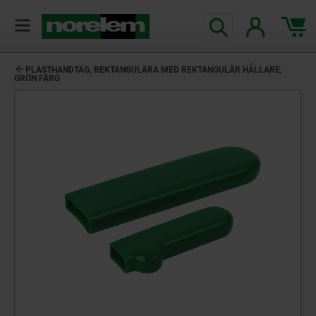
text.skipToContent
text.skipToNavigation
PLASTHANDTAG, REKTANGULÄRA MED REKTANGULÄR HÅLLARE,
GRÖN FÄRG