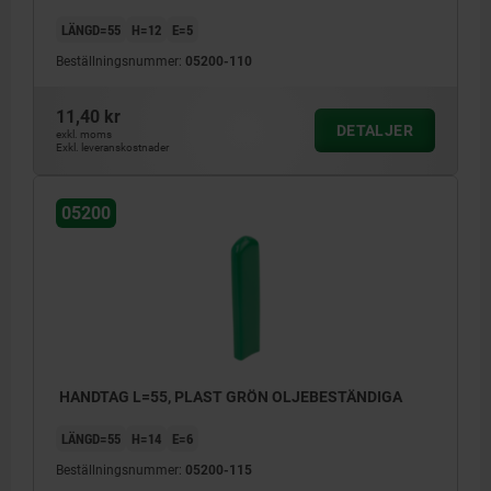
LÄNGD=55
H=12
E=5
Beställningsnummer:
05200-110
11,40 kr
DETALJER
exkl. moms
Exkl. leveranskostnader
05200
HANDTAG L=55, PLAST GRÖN OLJEBESTÄNDIGA
LÄNGD=55
H=14
E=6
Beställningsnummer:
05200-115