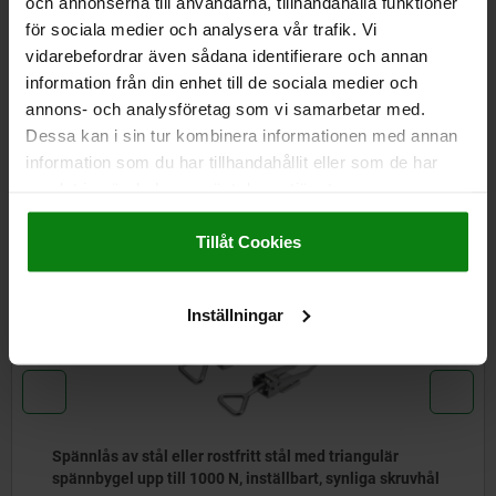
och annonserna till användarna, tillhandahålla funktioner
för sociala medier och analysera vår trafik. Vi
vidarebefordrar även sådana identifierare och annan
CAD
information från din enhet till de sociala medier och
annons- och analysföretag som vi samarbetar med.
NEDLADDNINGAR
Dessa kan i sin tur kombinera informationen med annan
information som du har tillhandahållit eller som de har
Andra kunder köpte också
samlat in när du har använt deras tjänster.
Impressum
|
Dataskydd
|
AGB
Tillåt Cookies
05551
Inställningar
Spännlås av stål eller rostfritt stål med triangulär
spännbygel upp till 1000 N, inställbart, synliga skruvhål