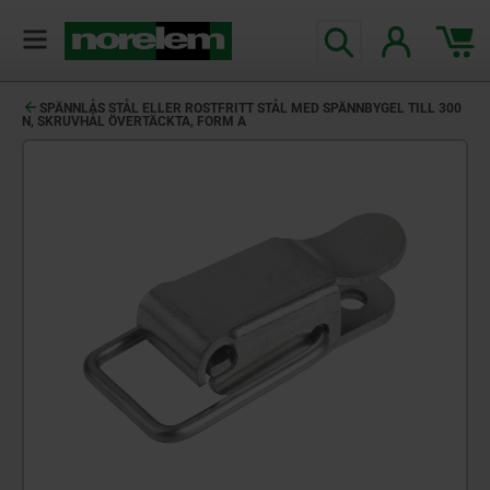
text.skipToContent
text.skipToNavigation
SPÄNNLÅS STÅL ELLER ROSTFRITT STÅL MED SPÄNNBYGEL TILL 300
N, SKRUVHÅL ÖVERTÄCKTA, FORM A