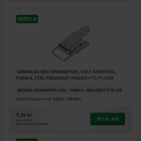
05531 A
SPÄNNLÅS MED SPÄNNBYGEL, DOLT SKRUVHÅL,
FORM:A, STÅL FÖRZINKAT+PASSIV.+TC, F1=250
MATERIAL GRUNDKROPP=STÅL
FORM=A
HÅLLKRAFT F1 N=250
Beställningsnummer:
05531-1420491
9,36 kr
DETALJER
exkl. moms
Exkl. leveranskostnader