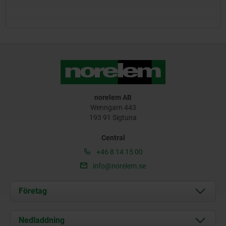
norelem AB
Wenngarn 443
193 91 Sigtuna
Central
+46 8 14 15 00
info@norelem.se
Företag
Om oss
Nedladdning