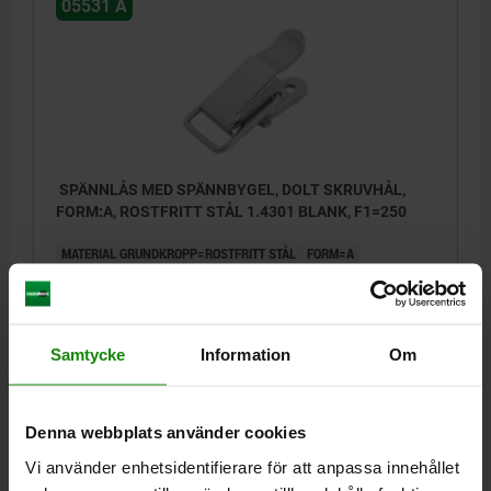
05531 A
SPÄNNLÅS MED SPÄNNBYGEL, DOLT SKRUVHÅL,
FORM:A, ROSTFRITT STÅL 1.4301 BLANK, F1=250
MATERIAL GRUNDKROPP=ROSTFRITT STÅL
FORM=A
HÅLLKRAFT F1 N=250
Beställningsnummer:
05531-1420492
Samtycke
Information
Om
27,47 kr
DETALJER
exkl. moms
Exkl. leveranskostnader
Denna webbplats använder cookies
Vi använder enhetsidentifierare för att anpassa innehållet
DETALJER