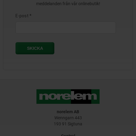
meddelanden från vår onlinebutik!
norelem AB
Wenngarn 443
193 91 Sigtuna
Central