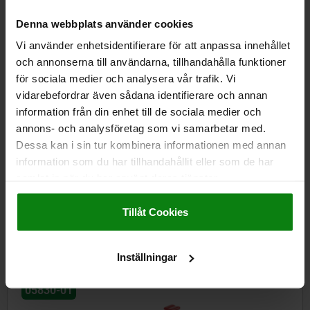
Beställningsnummer:
05741-02800
Denna webbplats använder cookies
225,17 kr
Vi använder enhetsidentifierare för att anpassa innehållet
DETALJER
exkl. moms
och annonserna till användarna, tillhandahålla funktioner
Exkl. leveranskostnader
för sociala medier och analysera vår trafik. Vi
vidarebefordrar även sådana identifierare och annan
information från din enhet till de sociala medier och
DETALJER
annons- och analysföretag som vi samarbetar med.
Dessa kan i sin tur kombinera informationen med annan
CAD
information som du har tillhandahållit eller som de har
samlat in när du har använt deras tjänster.
Impressum
|
Dataskydd
|
AGB
NEDLADDNINGAR
Tillåt Cookies
Andra kunder köpte också
Inställningar
05830-01