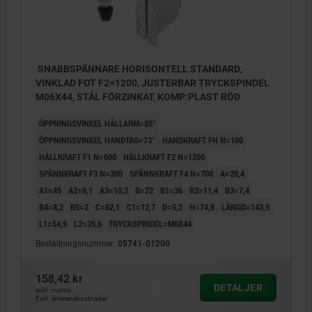
SNABBSPÄNNARE HORISONTELL STANDARD,
VINKLAD FOT F2=1200, JUSTERBAR TRYCKSPINDEL
M06X44, STÅL FÖRZINKAT, KOMP:PLAST RÖD
ÖPPNINGSVINKEL HÅLLARM=85°
ÖPPNINGSVINKEL HANDTAG=73°
HANDKRAFT FH N=100
HÅLLKRAFT F1 N=600
HÅLLKRAFT F2 N=1200
SPÄNNKRAFT F3 N=300
SPÄNNKRAFT F4 N=700
A=20,4
A1=45
A2=6,1
A3=10,2
B=22
B1=36
B2=11,4
B3=7,4
B4=8,2
B5=2
C=62,1
C1=12,7
D=5,2
H=74,8
LÄNGD=143,5
L1=54,9
L2=35,6
TRYCKSPINDEL=M6X44
Beställningsnummer:
05741-01200
158,42 kr
DETALJER
exkl. moms
Exkl. leveranskostnader