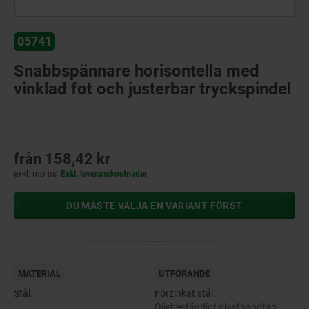
05741
Snabbspännare horisontella med
vinklad fot och justerbar tryckspindel
från
158,42 kr
exkl. moms
Exkl. leveranskostnader
DU MÅSTE VÄLJA EN VARIANT FÖRST
MATERIAL
UTFÖRANDE
Stål.
Förzinkat stål.
Oljebeständigt plasthandtag.