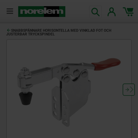
text.skipToContent
text.skipToNavigation
SNABBSPÄNNARE HORISONTELLA MED VINKLAD FOT OCH
JUSTERBAR TRYCKSPINDEL