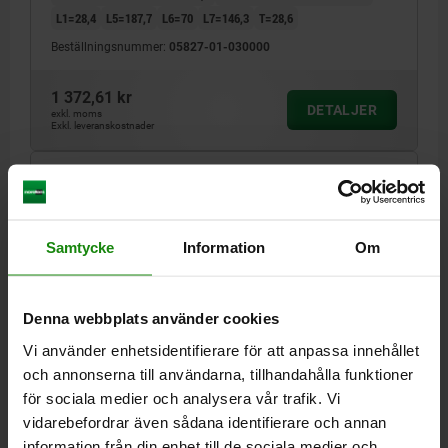
L1=28,4
L5=187,7
L6=70
L7=146,3
T=28,6
Beställningsnummer:
05827-01-030000
1 372,61 kr
DETALJER
exkl. moms
Exkl. leveranskostnader
05827-01
Samtycke
Information
Om
Denna webbplats använder cookies
Vi använder enhetsidentifierare för att anpassa innehållet
FÖRSLUTNINGSSPÄNNARE HORISONTELL, TUNGT
och annonserna till användarna, tillhandahålla funktioner
UTFÖRANDE MED MOTHÅLL, F1=30000, ROSTFRITT
STÅL BLANK, KOMP:PLAST RÖD OLJEBESTÄNDIGA
för sociala medier och analysera vår trafik. Vi
vidarebefordrar även sådana identifierare och annan
MATERIAL GRUNDKROPP=ROSTFRITT STÅL
information från din enhet till de sociala medier och