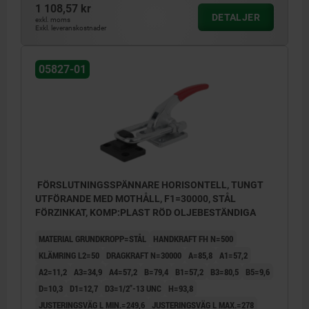
1 108,57 kr
DETALJER
exkl. moms
Exkl. leveranskostnader
05827-01
FÖRSLUTNINGSSPÄNNARE HORISONTELL, TUNGT
UTFÖRANDE MED MOTHÅLL, F1=30000, STÅL
FÖRZINKAT, KOMP:PLAST RÖD OLJEBESTÄNDIGA
MATERIAL GRUNDKROPP=STÅL
HANDKRAFT FH N=500
KLÄMRING L2=50
DRAGKRAFT N=30000
A=85,8
A1=57,2
A2=11,2
A3=34,9
A4=57,2
B=79,4
B1=57,2
B3=80,5
B5=9,6
D=10,3
D1=12,7
D3=1/2"-13 UNC
H=93,8
JUSTERINGSVÄG L MIN.=249,6
JUSTERINGSVÄG L MAX.=278