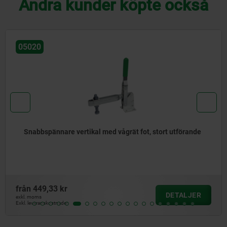
Andra kunder köpte också
05020
Snabbspännare vertikal med vågrät fot, stort utförande
från
449,33 kr
DETALJER
exkl. moms
Exkl. leveranskostnader