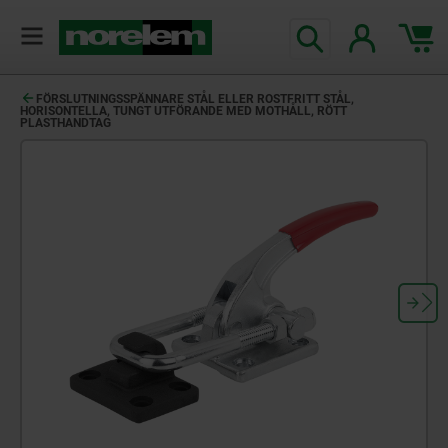
text.skipToContent
text.skipToNavigation
FÖRSLUTNINGSSPÄNNARE STÅL ELLER ROSTFRITT STÅL,
HORISONTELLA, TUNGT UTFÖRANDE MED MOTHÅLL, RÖTT
PLASTHANDTAG