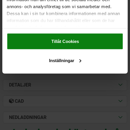
HANDKRAFT FH N=500
KLÄMRING L2=50
DRAGKRAFT N=30000
annons- och analysföretag som vi samarbetar med.
A=85,8
A1=57,2
A2=11,2
A3=34,9
A4=57,2
B=79,4
B1=57,2
Dessa kan i sin tur kombinera informationen med annan
B3=80,5
B5=9,6
D=10,3
D1=12,7
D3=1/2"-13 UNC
H=93,8
information som du har tillhandahållit eller som de har
JUSTERINGSVÄG L MIN.=249,6
JUSTERINGSVÄG L MAX.=278
samlat in när du har använt deras tjänster.
L1=28,4
L5=187,7
L6=70
L7=146,3
T=28,6
Impressum
|
Dataskydd
|
AGB
Beställningsnummer:
05827-01-130000
Tillåt Cookies
2 771,87 kr
DETALJER
exkl. moms
Inställningar
Exkl. leveranskostnader
DETALJER
CAD
NEDLADDNINGAR