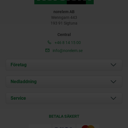
norelem AB
Wenngarn 443
193 91 Sigtuna
Central
+46 8 14 15 00
info@norelem.se
Företag
Om oss
Nedladdning
Aktuellt
Documents
Service
Kontakt
Leveransvillkor
BETALA SÄKERT
Certifiering