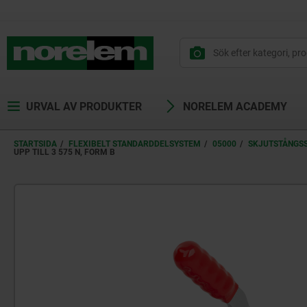
text.skipToContent
text.skipToNavigation
URVAL AV PRODUKTER
NORELEM ACADEMY
STARTSIDA
FLEXIBELT STANDARDDELSYSTEM
05000
SKJUTSTÅNGS
UPP TILL 3 575 N, FORM B