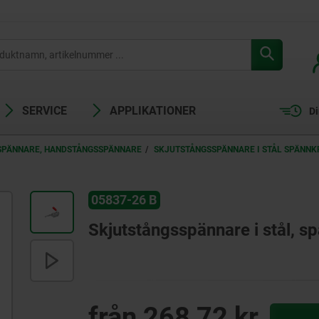
SERVICE
APPLIKATIONER
Di
SPÄNNARE, HANDSTÅNGSSPÄNNARE
SKJUTSTÅNGSSPÄNNARE I STÅL SPÄNNKR
05837-26 B
Skjutstångsspännare i stål, sp
från
268,72 kr