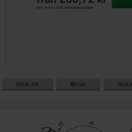
exkl. moms
Exkl. leveranskostnader
T
T
DETALJER
CAD
NEDL