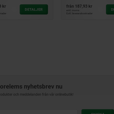
3 kr
från
187,93 kr
DETALJER
D
exkl. moms
tnader
Exkl. leveranskostnader
orelems nyhetsbrev nu
produkter och meddelanden från vår onlinebutik!