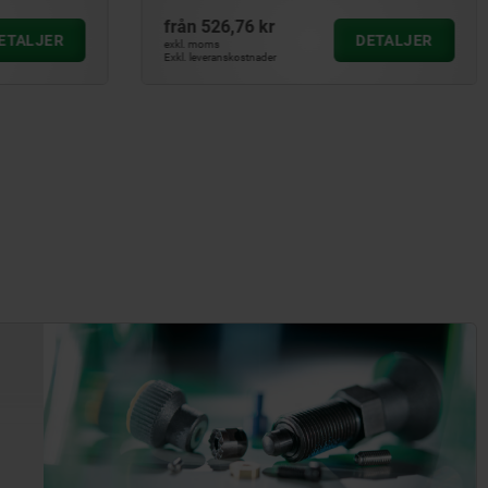
från
526,76 kr
ETALJER
DETALJER
exkl. moms
Exkl. leveranskostnader