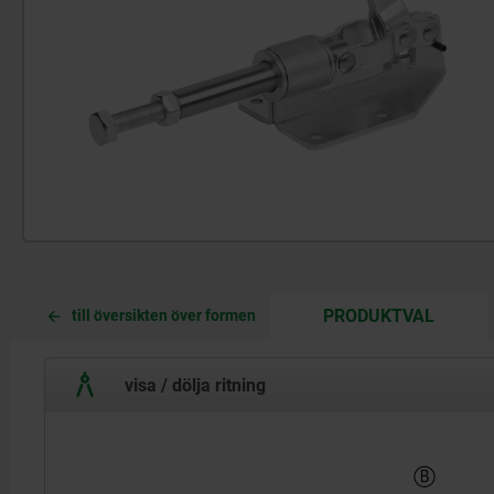
CURREN
CURREN
PRODUKTVAL
till översikten över formen
TAB:
TAB:
visa / dölja ritning