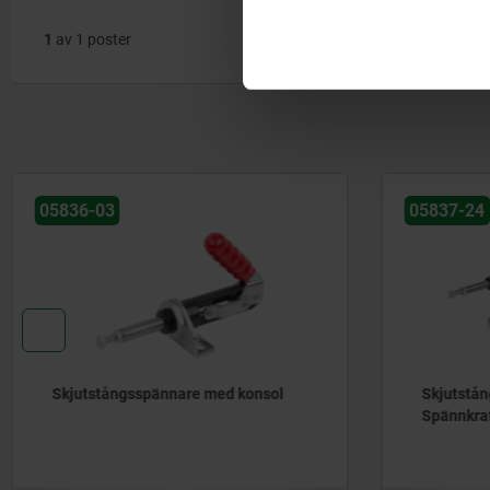
1
av 1 poster
05836-03
05837-24
Skjutstångsspännare med konsol
Skjutstån
Spännkraf