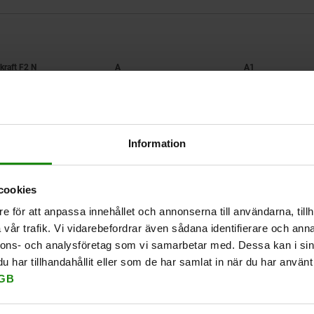
ållkraft F2 N
A
A1
1800
34
91,5
Information
FÖRSTORA TABELL
Finns i lager
 gånger om dagen med jämna mellanrum.
cookies
Levereras inom 1
e för att anpassa innehållet och annonserna till användarna, tillh
vår trafik. Vi vidarebefordrar även sådana identifierare och anna
nnons- och analysföretag som vi samarbetar med. Dessa kan i sin
A2
A2
B
B
B1
B1
B5
B5
C1
C1
D
D
D1
D1
H
H
Slag S
Slag S
L1
L1
L2
L2
har tillhandahållit eller som de har samlat in när du har använt 
GB
7
7
41,3
41,3
55,6
55,6
3
3
24,6
24,6
5,2
5,2
11,9
11,9
84,5
84,5
31,8
31,8
49,3
49,3
25,4
25,4