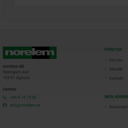
FÖRETAG
Om oss
norelem AB
Aktuellt
Wenngarn 443
193 91 Sigtuna
Kontakt
Central
NEDLADDNI
+46 8 14 15 00
info@norelem.se
Document