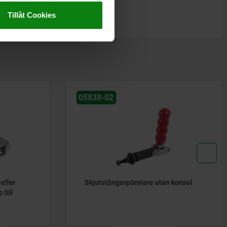
Tillåt Cookies
05838-02
eller
Skjutstångsspännare utan konsol
 till