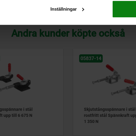
Inställningar
FÖRSTORA TABELL
Andra kunder köpte också
05837-14
gsspännare i stål
Skjutstångsspännare i stål 
t upp till 6 675 N
rostfritt stål Spännkraft upp
1 350 N