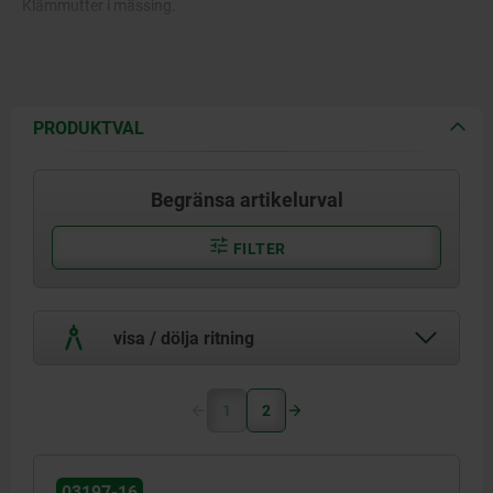
Klämmutter i mässing.
PRODUKTVAL
Begränsa artikelurval
FILTER
visa / dölja ritning
1
2
03197-16