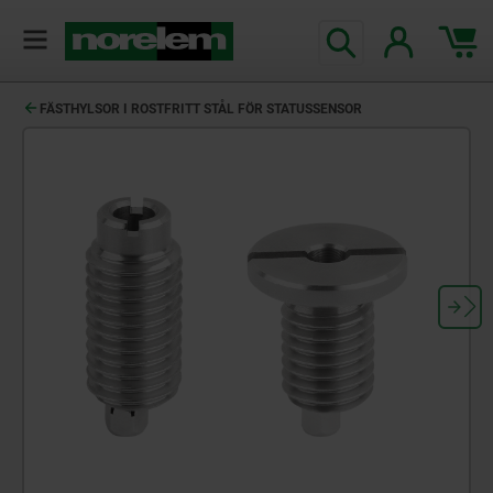
text.skipToContent
text.skipToNavigation
FÄSTHYLSOR I ROSTFRITT STÅL FÖR STATUSSENSOR