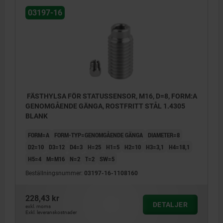
03197-16
FÄSTHYLSA FÖR STATUSSENSOR, M16, D=8, FORM:A
GENOMGÅENDE GÄNGA, ROSTFRITT STÅL 1.4305
BLANK
FORM=A
FORM-TYP=GENOMGÅENDE GÄNGA
DIAMETER=8
D2=10
D3=12
D4=3
H=25
H1=5
H2=10
H3=3,1
H4=18,1
H5=4
M=M16
N=2
T=2
SW=5
Beställningsnummer:
03197-16-1108160
228,43 kr
DETALJER
exkl. moms
Exkl. leveranskostnader