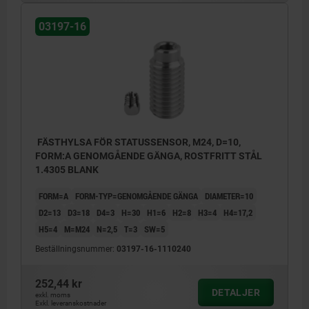
03197-16
FÄSTHYLSA FÖR STATUSSENSOR, M24, D=10,
FORM:A GENOMGÅENDE GÄNGA, ROSTFRITT STÅL
1.4305 BLANK
FORM=A
FORM-TYP=GENOMGÅENDE GÄNGA
DIAMETER=10
D2=13
D3=18
D4=3
H=30
H1=6
H2=8
H3=4
H4=17,2
H5=4
M=M24
N=2,5
T=3
SW=5
Beställningsnummer:
03197-16-1110240
252,44 kr
DETALJER
exkl. moms
Exkl. leveranskostnader