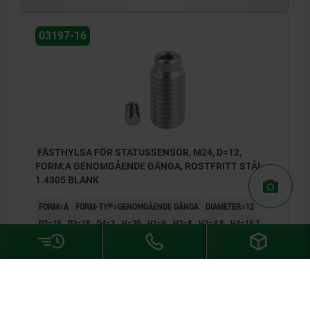
03197-16
FÄSTHYLSA FÖR STATUSSENSOR, M24, D=12,
FORM:A GENOMGÅENDE GÄNGA, ROSTFRITT STÅL
1.4305 BLANK
FORM=A
FORM-TYP=GENOMGÅENDE GÄNGA
DIAMETER=12
D2=15
D3=18
D4=3
H=30
H1=6
H2=8
H3=4,8
H4=18,2
H5=4
M=M24
N=2,5
T=3
SW=5
Beställningsnummer:
03197-16-1112240
DETALJER