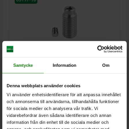
FÄSTHYLSA FÖR STATUSSENSOR, M12, D=5, FORM:A
GENOMGÅENDE GÄNGA, ROSTFRITT STÅL 1.4305
BLANK
Samtycke
Information
Om
FORM=A
FORM-TYP=GENOMGÅENDE GÄNGA
DIAMETER=5
D2=6
D3=9
D4=3
H=25
H1=4
H2=10
H3=1,5
H4=16,2
H5=4
M=M12
N=1,5
T=1,5
SW=5
Denna webbplats använder cookies
Beställningsnummer:
03197-16-1105120
Vi använder enhetsidentifierare för att anpassa innehållet
och annonserna till användarna, tillhandahålla funktioner
216,42 kr
för sociala medier och analysera vår trafik. Vi
DETALJER
exkl. moms
Form A: genomgående gänga
vidarebefordrar även sådana identifierare och annan
Exkl. leveranskostnader
information från din enhet till de sociala medier och
Form B: med gänga och fläns