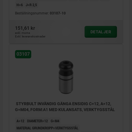
H=6
J=R 2,5
Beställningsnummer:
03107-10
151,61 kr
DETALJER
exkl. moms
Exkl. leveranskostnader
03107
STYRBULT INVÄNDIG GÄNGA ENSIDIG C=12, A=12,
G=M04, FORM:A1 MED KULANSATS, VERKTYGSSTÅL
A=12
DIAMETER=12
G=M4
MATERIAL GRUNDKROPP=VERKTYGSSTÅL