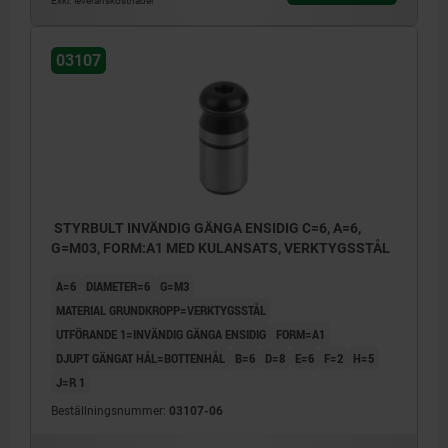
Exkl. leveranskostnader
bottenhål
A3) Invändig gänga, dubbelsidig med
03107
genomgående hål
STYRBULT INVÄNDIG GÄNGA ENSIDIG C=6, A=6,
G=M03, FORM:A1 MED KULANSATS, VERKTYGSSTÅL
A=6
DIAMETER=6
G=M3
MATERIAL GRUNDKROPP=VERKTYGSSTÅL
UTFÖRANDE 1=INVÄNDIG GÄNGA ENSIDIG
FORM=A1
DJUPT GÄNGAT HÅL=BOTTENHÅL
B=6
D=8
E=6
F=2
H=5
J=R 1
Beställningsnummer:
03107-06