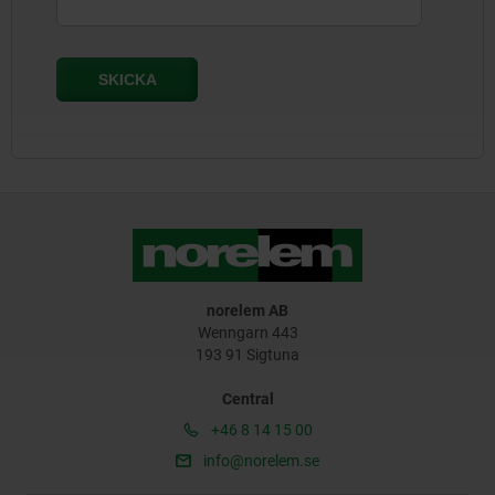
norelem AB
Wenngarn 443
193 91 Sigtuna
Central
+46 8 14 15 00
info@norelem.se