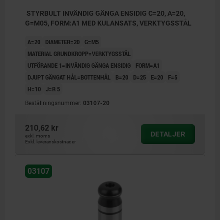
STYRBULT INVÄNDIG GÄNGA ENSIDIG C=20, A=20,
G=M05, FORM:A1 MED KULANSATS, VERKTYGSSTÅL
A=20
DIAMETER=20
G=M5
MATERIAL GRUNDKROPP=VERKTYGSSTÅL
UTFÖRANDE 1=INVÄNDIG GÄNGA ENSIDIG
FORM=A1
DJUPT GÄNGAT HÅL=BOTTENHÅL
B=20
D=25
E=20
F=5
H=10
J=R 5
Beställningsnummer:
03107-20
210,62 kr
DETALJER
exkl. moms
Exkl. leveranskostnader
03107