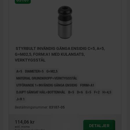
STYRBULT INVÄNDIG GÄNGA ENSIDIG C=5, A=5,
G=M02,5, FORM:A1 MED KULANSATS,
VERKTYGSSTÅL
A=5
DIAMETER=5
G=M2,5
MATERIAL GRUNDKROPP=VERKTYGSSTÅL
UTFÖRANDE 1=INVÄNDIG GÄNGA ENSIDIG
FORM=A1
DJUPT GÄNGAT HÅL=BOTTENHÅL
B=5
D=6
E=5
F=2
H=4,5
J=R 1
Beställningsnummer:
03107-05
A1) Invändig gänga, ensidig med bottenhål
114,06 kr
A2) Invändig gänga, dubbelsidig med
DETALJER
exkl. moms