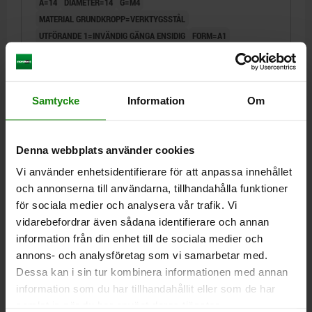
A=14
DIAMETER=14
G=M4
MATERIAL GRUNDKROPP=VERKTYGSSTÅL
UTFÖRANDE 1=INVÄNDIG GÄNGA ENSIDIG
FORM=A1
DJUPT GÄNGAT HÅL=BOTTENHÅL
B=14
D=17
E=14
F=3,5
H=8
J=R 3,5
Beställningsnummer:
03107-14
Samtycke
Information
Om
170,74 kr
DETALJER
exkl. moms
Exkl. leveranskostnader
Denna webbplats använder cookies
Vi använder enhetsidentifierare för att anpassa innehållet
03107
och annonserna till användarna, tillhandahålla funktioner
för sociala medier och analysera vår trafik. Vi
vidarebefordrar även sådana identifierare och annan
information från din enhet till de sociala medier och
annons- och analysföretag som vi samarbetar med.
Dessa kan i sin tur kombinera informationen med annan
information som du har tillhandahållit eller som de har
STYRBULT INVÄNDIG GÄNGA ENSIDIG C=16, A=16,
samlat in när du har använt deras tjänster.