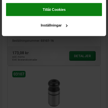
G=M05, FORM:A1 MED KULANSATS, VERKTYGSSTÅL
Impressum
|
Dataskydd
|
AGB
Tillåt Cookies
A=16
DIAMETER=16
G=M5
MATERIAL GRUNDKROPP=VERKTYGSSTÅL
UTFÖRANDE 1=INVÄNDIG GÄNGA ENSIDIG
FORM=A1
Inställningar
DJUPT GÄNGAT HÅL=BOTTENHÅL
B=16
D=20
E=16
F=4
H=10
J=R 4
Beställningsnummer:
03107-16
173,08 kr
DETALJER
exkl. moms
Exkl. leveranskostnader
03107