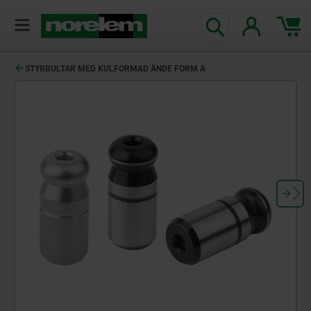
text.skipToContent
text.skipToNavigation
STYRBULTAR MED KULFORMAD ÄNDE FORM A