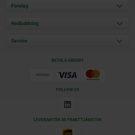
Företag
Om oss
Nedladdning
Aktuellt
Documents
Service
Kontakt
Leveransvillkor
BETALA SÄKERT
Certifiering
FOLLOW US
LEVERANTÖR AV FRAKTTJÄNSTER