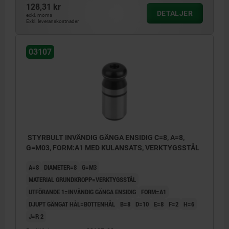
128,31 kr
DETALJER
exkl. moms
Exkl. leveranskostnader
03107
STYRBULT INVÄNDIG GÄNGA ENSIDIG C=8, A=8,
G=M03, FORM:A1 MED KULANSATS, VERKTYGSSTÅL
A=8
DIAMETER=8
G=M3
MATERIAL GRUNDKROPP=VERKTYGSSTÅL
UTFÖRANDE 1=INVÄNDIG GÄNGA ENSIDIG
FORM=A1
DJUPT GÄNGAT HÅL=BOTTENHÅL
B=8
D=10
E=8
F=2
H=6
J=R 2