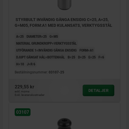
STYRBULT INVÄNDIG GÄNGA ENSIDIG C=25, A=25,
G=M05, FORM:A1 MED KULANSATS, VERKTYGSSTÅL
A=25
DIAMETER=25
G=M5
MATERIAL GRUNDKROPP=VERKTYGSSTÅL
UTFÖRANDE 1=INVÄNDIG GÄNGA ENSIDIG
FORM=A1
DJUPT GÄNGAT HÅL=BOTTENHÅL
B=25
D=25
E=25
F=6
H=10
J=R 6
Beställningsnummer:
03107-25
229,55 kr
DETALJER
exkl. moms
Exkl. leveranskostnader
03107