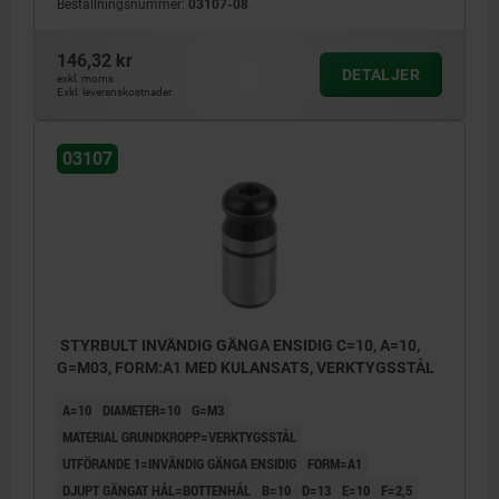
Beställningsnummer:
03107-08
146,32 kr
DETALJER
exkl. moms
Exkl. leveranskostnader
03107
STYRBULT INVÄNDIG GÄNGA ENSIDIG C=10, A=10,
G=M03, FORM:A1 MED KULANSATS, VERKTYGSSTÅL
A=10
DIAMETER=10
G=M3
MATERIAL GRUNDKROPP=VERKTYGSSTÅL
UTFÖRANDE 1=INVÄNDIG GÄNGA ENSIDIG
FORM=A1
DJUPT GÄNGAT HÅL=BOTTENHÅL
B=10
D=13
E=10
F=2,5