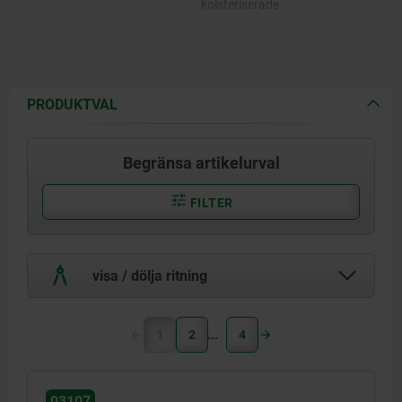
kolsteriserade.
PRODUKTVAL
Begränsa artikelurval
FILTER
visa / dölja ritning
1
2
4
03107