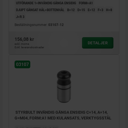
UTFÖRANDE 1=INVÄNDIG GÄNGA ENSIDIG
FORM=A1
DJUPT GÄNGAT HÅL=BOTTENHÅL
B=12
D=15
E=12
F=3
H=8
J=R 3
Beställningsnummer:
03107-12
156,08 kr
DETALJER
exkl. moms
Exkl. leveranskostnader
03107
STYRBULT INVÄNDIG GÄNGA ENSIDIG C=14, A=14,
G=M04, FORM:A1 MED KULANSATS, VERKTYGSSTÅL