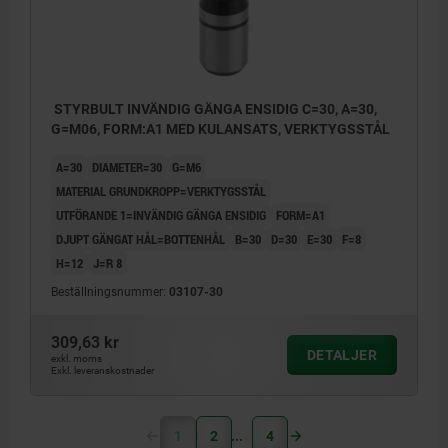
STYRBULT INVÄNDIG GÄNGA ENSIDIG C=30, A=30,
G=M06, FORM:A1 MED KULANSATS, VERKTYGSSTÅL
A=30
DIAMETER=30
G=M6
MATERIAL GRUNDKROPP=VERKTYGSSTÅL
UTFÖRANDE 1=INVÄNDIG GÄNGA ENSIDIG
FORM=A1
DJUPT GÄNGAT HÅL=BOTTENHÅL
B=30
D=30
E=30
F=8
H=12
J=R 8
Beställningsnummer:
03107-30
309,63 kr
DETALJER
exkl. moms
Exkl. leveranskostnader
1
2
4