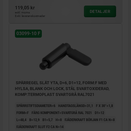
119,05 kr
DETALJER
exkl. moms
Exkl. leveranskostnader
03099-10 F
SPÄRREGEL SLÄT YTA, D=6, D1=12, FORM:F MED
HYLSA, BLANK OCH LOCK, STÅL SVARTOXIDERAD,
KOMP:TERMOPLAST SVARTGRÅ RAL7021
SPÄRRSTIFTSDIAMETER=6
HANDTAGSLÄNGD=31,1
F X 30°=1,8
FORM=F
FÄRG KOMPONENT=SVARTGRÅ RAL 7021
D1=12
L=48,4
B=12,9
B1=5,7
H=8
FJÄDERKRAFT BÖRJAN F1 CA N=8
FJÄDERKRAFT SLUT F2 CA N=14