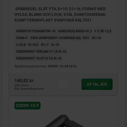
SPÄRREGEL SLÄT YTA, D=10, D1=16, FORM:F MED
HYLSA, BLANK OCH LOCK, STÅL SVARTOXIDERAD,
KOMP:TERMOPLAST SVARTGRÅ RAL7021
SPÄRRSTIFTSDIAMETER=10
HANDTAGSLÄNGD=41,5
F X 30°=2,8
FORM=F
FÄRG KOMPONENT=SVARTGRÅ RAL 7021
D1=16
L=62,8
B=16,6
B1=7
H=10
FJÄDERKRAFT BÖRJAN F1 CA N=15
FJÄDERKRAFT SLUT F2 CA N=35
Beställningsnummer:
03099-10-091016
140,82 kr
DETALJER
exkl. moms
Exkl. leveranskostnader
03099-10 F