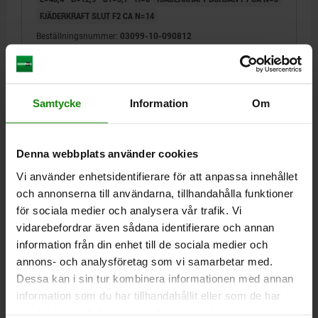
FJÄDERKRAFT SLUT F2 CA N=14
Beställningsnummer:
03099-10-090812
119,05 kr
DETALJER
exkl. moms
Exkl. leveranskostnader
Samtycke
Information
Om
03099-10 F
Denna webbplats använder cookies
Vi använder enhetsidentifierare för att anpassa innehållet
och annonserna till användarna, tillhandahålla funktioner
för sociala medier och analysera vår trafik. Vi
vidarebefordrar även sådana identifierare och annan
information från din enhet till de sociala medier och
SPÄRREGEL SLÄT YTA, D=6, D1=16, FORM:F MED
annons- och analysföretag som vi samarbetar med.
HYLSA, BLANK OCH LOCK, STÅL SVARTOXIDERAD,
Dessa kan i sin tur kombinera informationen med annan
KOMP:TERMOPLAST SVARTGRÅ RAL7021
information som du har tillhandahållit eller som de har
SPÄRRSTIFTSDIAMETER=6
HANDTAGSLÄNGD=41,5
F X 30°=1,8
samlat in när du har använt deras tjänster.