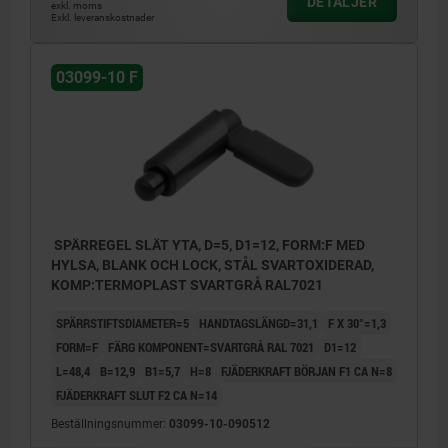
DETALJER
exkl. moms
Exkl. leveranskostnader
03099-10 F
SPÄRREGEL SLÄT YTA, D=5, D1=12, FORM:F MED
HYLSA, BLANK OCH LOCK, STÅL SVARTOXIDERAD,
KOMP:TERMOPLAST SVARTGRÅ RAL7021
SPÄRRSTIFTSDIAMETER=5
HANDTAGSLÄNGD=31,1
F X 30°=1,3
FORM=F
FÄRG KOMPONENT=SVARTGRÅ RAL 7021
D1=12
L=48,4
B=12,9
B1=5,7
H=8
FJÄDERKRAFT BÖRJAN F1 CA N=8
FJÄDERKRAFT SLUT F2 CA N=14
Beställningsnummer:
03099-10-090512