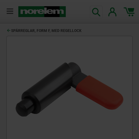
text.skipToContent
text.skipToNavigation
SPÄRREGLAR, FORM F, MED REGELLOCK