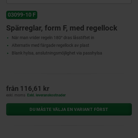
03099-10 F
Spärreglar, form F, med regellock
När man vrider regeln 180° dras låsstiftet in
Alternativ med färgade regellock av plast
Blank hylsa, anslutningsmöjlighet via passhylsa
från
116,61 kr
exkl. moms
Exkl. leveranskostnader
DU MÅSTE VÄLJA EN VARIANT FÖRST