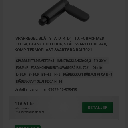
SPÄRREGEL SLÄT YTA, D=4, D1=10, FORM:F MED
HYLSA, BLANK OCH LOCK, STÅL SVARTOXIDERAD,
KOMP:TERMOPLAST SVARTGRÅ RAL7021
SPÄRRSTIFTSDIAMETER=4
HANDTAGSLÄNGD=26,3
F X 30°=1
FORM=F
FÄRG KOMPONENT=SVARTGRÅ RAL 7021
D1=10
L=39,5
B=10,9
B1=4,9
H=6
FJÄDERKRAFT BÖRJAN F1 CA N=8
FJÄDERKRAFT SLUT F2 CA N=14
Beställningsnummer:
03099-10-090410
116,61 kr
DETALJER
exkl. moms
Exkl. leveranskostnader