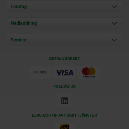
Företag
Om oss
Nedladdning
Aktuellt
Documents
Service
Kontakt
Leveransvillkor
BETALA SÄKERT
Certifiering
FOLLOW US
LEVERANTÖR AV FRAKTTJÄNSTER