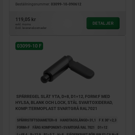
Beställningsnummer:
03099-10-090612
119,05 kr
DETALJER
exkl. moms
Exkl. leveranskostnader
03099-10 F
SPÄRREGEL SLÄT YTA, D=8, D1=12, FORM:F MED
HYLSA, BLANK OCH LOCK, STÅL SVARTOXIDERAD,
KOMP:TERMOPLAST SVARTGRÅ RAL7021
SPÄRRSTIFTSDIAMETER=8
HANDTAGSLÄNGD=31,1
F X 30°=2,3
FORM=F
FÄRG KOMPONENT=SVARTGRÅ RAL 7021
D1=12
L=48,4
B=12,9
B1=5,7
H=8
FJÄDERKRAFT BÖRJAN F1 CA N=8