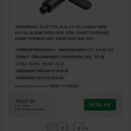
SPÄRREGEL SLÄT YTA, D=8, D1=20, FORM:F MED
HYLSA, BLANK OCH LOCK, STÅL SVARTOXIDERAD,
KOMP:TERMOPLAST SVARTGRÅ RAL7021
SPÄRRSTIFTSDIAMETER=8
HANDTAGSLÄNGD=51,3
F X 30°=2,3
FORM=F
FÄRG KOMPONENT=SVARTGRÅ RAL 7021
D1=20
L=72,3
B=20,5
B1=8,5
H=12
FJÄDERKRAFT BÖRJAN F1 CA N=20
FJÄDERKRAFT SLUT F2 CA N=60
Beställningsnummer:
03099-10-090820
163,21 kr
DETALJER
exkl. moms
Exkl. leveranskostnader
1
2
9