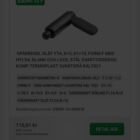
03099-10 F
SPÄRREGEL SLÄT YTA, D=5, D1=10, FORM:F MED
HYLSA, BLANK OCH LOCK, STÅL SVARTOXIDERAD,
KOMP:TERMOPLAST SVARTGRÅ RAL7021
SPÄRRSTIFTSDIAMETER=5
HANDTAGSLÄNGD=26,3
F X 30°=1,3
FORM=F
FÄRG KOMPONENT=SVARTGRÅ RAL 7021
D1=10
L=39,5
B=10,9
B1=4,9
H=6
FJÄDERKRAFT BÖRJAN F1 CA N=8
FJÄDERKRAFT SLUT F2 CA N=14
Beställningsnummer:
03099-10-090510
116,61 kr
DETALJER
exkl. moms
Exkl. leveranskostnader