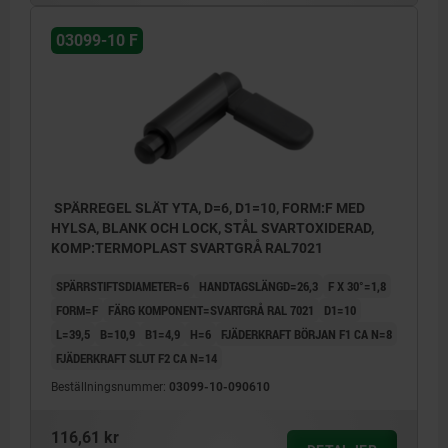
03099-10 F
SPÄRREGEL SLÄT YTA, D=6, D1=10, FORM:F MED
HYLSA, BLANK OCH LOCK, STÅL SVARTOXIDERAD,
KOMP:TERMOPLAST SVARTGRÅ RAL7021
SPÄRRSTIFTSDIAMETER=6
HANDTAGSLÄNGD=26,3
F X 30°=1,8
FORM=F
FÄRG KOMPONENT=SVARTGRÅ RAL 7021
D1=10
L=39,5
B=10,9
B1=4,9
H=6
FJÄDERKRAFT BÖRJAN F1 CA N=8
FJÄDERKRAFT SLUT F2 CA N=14
Beställningsnummer:
03099-10-090610
116,61 kr