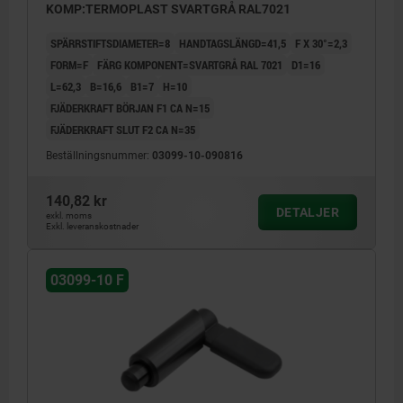
KOMP:TERMOPLAST SVARTGRÅ RAL7021
SPÄRRSTIFTSDIAMETER=8
HANDTAGSLÄNGD=41,5
F X 30°=2,3
FORM=F
FÄRG KOMPONENT=SVARTGRÅ RAL 7021
D1=16
L=62,3
B=16,6
B1=7
H=10
FJÄDERKRAFT BÖRJAN F1 CA N=15
FJÄDERKRAFT SLUT F2 CA N=35
Beställningsnummer:
03099-10-090816
140,82 kr
DETALJER
exkl. moms
Exkl. leveranskostnader
03099-10 F