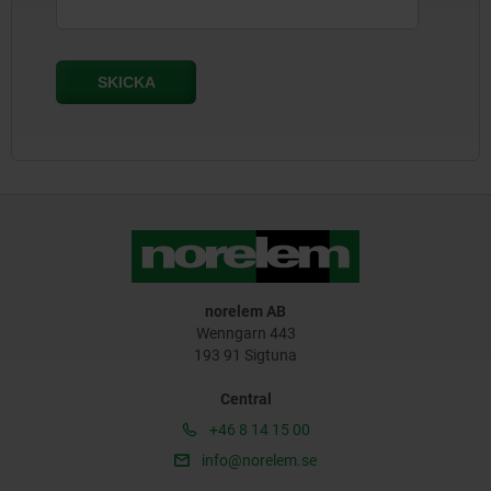
norelem AB
Wenngarn 443
193 91 Sigtuna
Central
+46 8 14 15 00
info@norelem.se