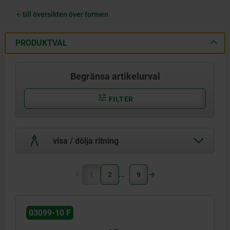
till översikten över formen
PRODUKTVAL
Begränsa artikelurval
FILTER
visa / dölja ritning
1
2
9
03099-10 F