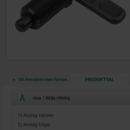
CURREN
CURREN
PRODUKTVAL
till översikten över formen
TAB:
TAB:
visa / dölja ritning
1) Anslag vänster
2) Anslag höger