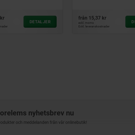
kr
från
15,37 kr
DETALJER
D
exkl. moms
tnader
Exkl. leveranskostnader
orelems nyhetsbrev nu
produkter och meddelanden från vår onlinebutik!