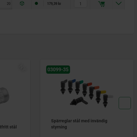
20
3
20
60
179,39 kr
NY
03099-35
Spärreglar stål med invändig
fritt stål
styrning