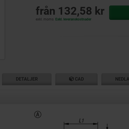
från
132,58 kr
exkl. moms
Exkl. leveranskostnader
T
T
DETALJER
CAD
NEDL