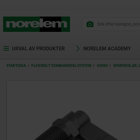
text.skipToContent
text.skipToNavigation
URVAL AV PRODUKTER
NORELEM ACADEMY
STARTSIDA
FLEXIBELT STANDARDDELSYSTEM
03000
SPÄRREGLAR, 