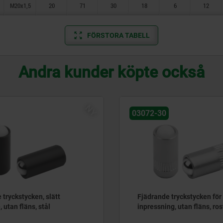
M20x1,5
20
71
30
18
6
12
FÖRSTORA TABELL
Andra kunder köpte också
NY
03072-30
 tryckstycken, slätt
Fjädrande tryckstycken för
 utan fläns, stål
inpressning, utan fläns, rost