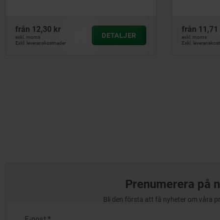
från
12,30 kr
från
11,71 
DETALJER
exkl. moms
exkl. moms
Exkl. leveranskostnader
Exkl. leveranskos
Prenumerera på n
Bli den första att få nyheter om våra 