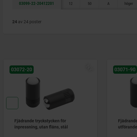
03099-22-20412201
12
50
A
höger
24
av 24 poster
NY
03072-20
03071-90
Fjädrande tryckstycken för
Fjädrande
inpressning, utan fläns, stål
utförande,