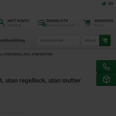
SV
MITT KONTO
ÖNSKELISTA
VARUKORG
LOGGA IN
Bokmärke produkter
0,00 kr
productCode
qty
rektbeställning
A, UTAN REGELLOCK, UTAN MUTTER
, utan regellock, utan mutter