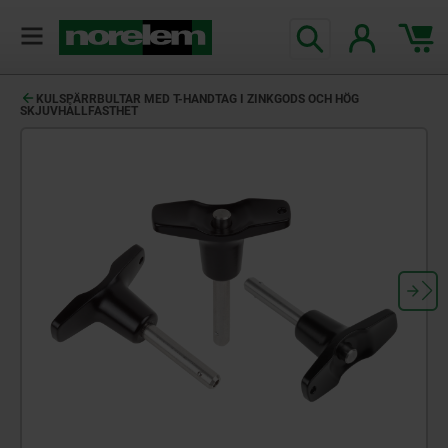
text.skipToContent
text.skipToNavigation
KULSPÄRRBULTAR MED T-HANDTAG I ZINKGODS OCH HÖG
SKJUVHÅLLFASTHET