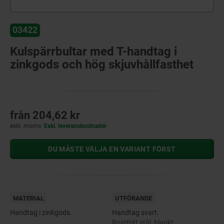
03422
Kulspärrbultar med T-handtag i
zinkgods och hög skjuvhållfasthet
från
204,62 kr
exkl. moms
Exkl. leveranskostnader
DU MÅSTE VÄLJA EN VARIANT FÖRST
MATERIAL
UTFÖRANDE
Handtag i zinkgods.
Handtag svart.
Rostfritt stål, blankt.