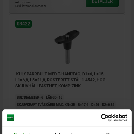
DETALJER
exkl. moms
Exkl. leveranskostnader
03422
KULSPÄRRBULT MED T-HANDTAG, D1=6, L=15,
L1=6,8, L5=21,8, ROSTFRITT STÅL 1.4542, HÖG
SKJUVHÅLLFASTHET, KOMP:ZINK
BULTDIAMETER=6
LÄNGD=15
SKJUVKRAFT TVÅSKÄRIG MAX. KN=35
B=17,6
D=46
D2=6,85
D3=13,2
L1=6,8
L2=25
L3=19,4
L5=21,8
FÄSTHÅL H11=6
Beställningsnummer:
03422-214606015