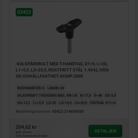
03422
KULSPÄRRBULT MED T-HANDTAG, D1=5, L=20,
L1=5,9, L5=25,9, ROSTFRITT STÅL 1.4542, HÖG
SKJUVHÅLLFASTHET, KOMP:ZINK
BULTDIAMETER=5
LÄNGD=20
SKJUVKRAFT TVÅSKÄRIG MAX. KN=24
B=17,6
D=46
D2=5,5
D3=13,2
L1=5,9
L2=25
L3=19,4
L5=25,9
FÄSTHÅL H11=5
Beställningsnummer:
03422-214605020
204,62 kr
DETALJER
exkl. moms
Exkl. leveranskostnader