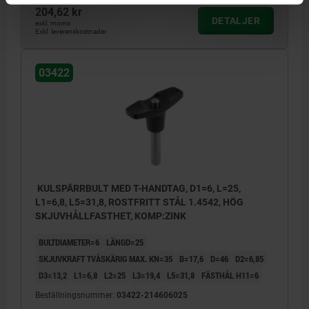
204,62 kr
DETALJER
exkl. moms
Exkl. leveranskostnader
03422
KULSPÄRRBULT MED T-HANDTAG, D1=6, L=25,
L1=6,8, L5=31,8, ROSTFRITT STÅL 1.4542, HÖG
SKJUVHÅLLFASTHET, KOMP:ZINK
BULTDIAMETER=6
LÄNGD=25
SKJUVKRAFT TVÅSKÄRIG MAX. KN=35
B=17,6
D=46
D2=6,85
D3=13,2
L1=6,8
L2=25
L3=19,4
L5=31,8
FÄSTHÅL H11=6
Beställningsnummer:
03422-214606025