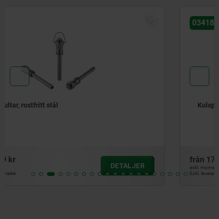
NY
03418
Kulspärrbultar med knopp i rostfritt stål
från
172,26 kr
DETALJER
exkl. moms
Exkl. leveranskostnader