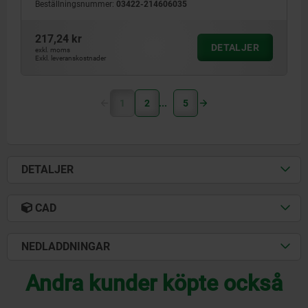
Beställningsnummer:
03422-214606035
217,24 kr
DETALJER
exkl. moms
Exkl. leveranskostnader
1
2
5
DETALJER
CAD
NEDLADDNINGAR
Andra kunder köpte också