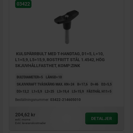
03422
KULSPÄRRBULT MED T-HANDTAG, D1=5, L=10,
L1=5,9, L5=15,9, ROSTFRITT STÅL 1.4542, HÖG
SKJUVHÅLLFASTHET, KOMP:ZINK
BULTDIAMETER=5
LÄNGD=10
SKJUVKRAFT TVÅSKÄRIG MAX. KN=24
B=17,6
D=46
D2=5,5
D3=13,2
L1=5,9
L2=25
L3=19,4
L5=15,9
FÄSTHÅL H11=5
Beställningsnummer:
03422-214605010
204,62 kr
DETALJER
exkl. moms
Exkl. leveranskostnader