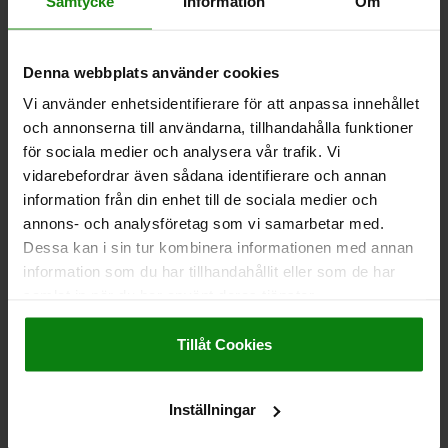
Samtycke
Information
Om
204,62 kr
DETALJER
exkl. moms
Exkl. leveranskostnader
Denna webbplats använder cookies
03422
Vi använder enhetsidentifierare för att anpassa innehållet
och annonserna till användarna, tillhandahålla funktioner
för sociala medier och analysera vår trafik. Vi
vidarebefordrar även sådana identifierare och annan
information från din enhet till de sociala medier och
annons- och analysföretag som vi samarbetar med.
Dessa kan i sin tur kombinera informationen med annan
KULSPÄRRBULT MED T-HANDTAG, D1=6, L=20,
information som du har tillhandahållit eller som de har
L1=6,8, L5=26,8, ROSTFRITT STÅL 1.4542, HÖG
samlat in när du har använt deras tjänster.
SKJUVHÅLLFASTHET, KOMP:ZINK
Impressum
|
Dataskydd
|
AGB
BULTDIAMETER=6
LÄNGD=20
Tillåt Cookies
SKJUVKRAFT TVÅSKÄRIG MAX. KN=35
B=17,6
D=46
D2=6,85
D3=13,2
L1=6,8
L2=25
L3=19,4
L5=26,8
FÄSTHÅL H11=6
Inställningar
Beställningsnummer:
03422-214606020