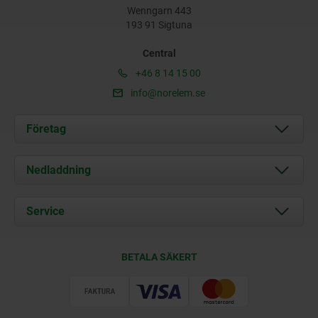
Wenngarn 443
193 91 Sigtuna
Central
+46 8 14 15 00
info@norelem.se
Företag
Om oss
Nedladdning
Aktuellt
Documents
Service
Kontakt
Leveransvillkor
BETALA SÄKERT
Certifiering