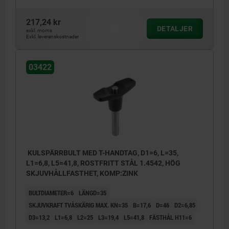
217,24 kr
DETALJER
exkl. moms
Exkl. leveranskostnader
03422
KULSPÄRRBULT MED T-HANDTAG, D1=6, L=35,
L1=6,8, L5=41,8, ROSTFRITT STÅL 1.4542, HÖG
SKJUVHÅLLFASTHET, KOMP:ZINK
BULTDIAMETER=6
LÄNGD=35
SKJUVKRAFT TVÅSKÄRIG MAX. KN=35
B=17,6
D=46
D2=6,85
D3=13,2
L1=6,8
L2=25
L3=19,4
L5=41,8
FÄSTHÅL H11=6