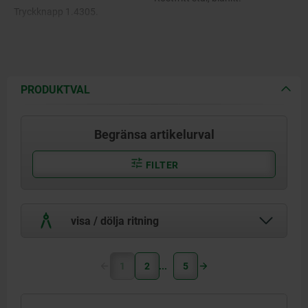
Tryckknapp 1.4305.
Bult i rostfritt stål 1.4542.
Kulor i rostfritt stål 1.4125.
PRODUKTVAL
Tryckfjäder i rostfritt stål 1.4310.
Begränsa artikelurval
FILTER
visa / dölja ritning
1
2
5