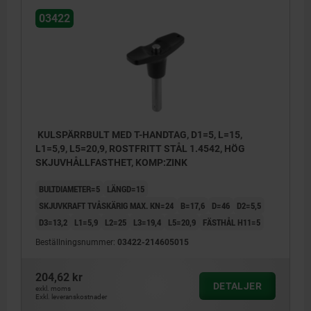
03422
KULSPÄRRBULT MED T-HANDTAG, D1=5, L=15,
L1=5,9, L5=20,9, ROSTFRITT STÅL 1.4542, HÖG
SKJUVHÅLLFASTHET, KOMP:ZINK
BULTDIAMETER=5
LÄNGD=15
SKJUVKRAFT TVÅSKÄRIG MAX. KN=24
B=17,6
D=46
D2=5,5
D3=13,2
L1=5,9
L2=25
L3=19,4
L5=20,9
FÄSTHÅL H11=5
Beställningsnummer:
03422-214605015
204,62 kr
DETALJER
exkl. moms
Exkl. leveranskostnader