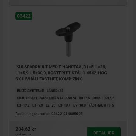
03422
KULSPÄRRBULT MED T-HANDTAG, D1=5, L=25,
L1=5,9, L5=30,9, ROSTFRITT STÅL 1.4542, HÖG
SKJUVHÅLLFASTHET, KOMP:ZINK
BULTDIAMETER=5
LÄNGD=25
SKJUVKRAFT TVÅSKÄRIG MAX. KN=24
B=17,6
D=46
D2=5,5
D3=13,2
L1=5,9
L2=25
L3=19,4
L5=30,9
FÄSTHÅL H11=5
Beställningsnummer:
03422-214605025
204,62 kr
DETALJER
exkl. moms