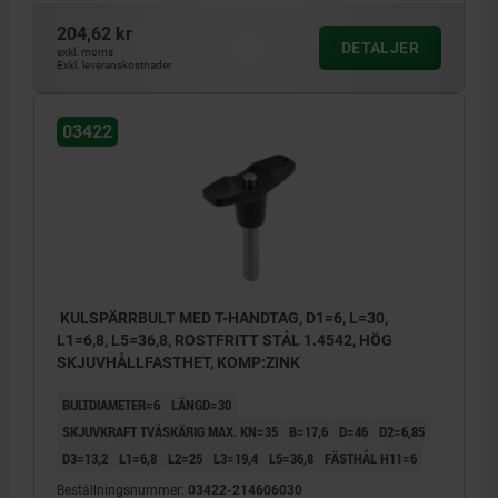
204,62 kr
DETALJER
exkl. moms
Exkl. leveranskostnader
03422
KULSPÄRRBULT MED T-HANDTAG, D1=6, L=30,
L1=6,8, L5=36,8, ROSTFRITT STÅL 1.4542, HÖG
SKJUVHÅLLFASTHET, KOMP:ZINK
BULTDIAMETER=6
LÄNGD=30
SKJUVKRAFT TVÅSKÄRIG MAX. KN=35
B=17,6
D=46
D2=6,85
D3=13,2
L1=6,8
L2=25
L3=19,4
L5=36,8
FÄSTHÅL H11=6
Beställningsnummer:
03422-214606030