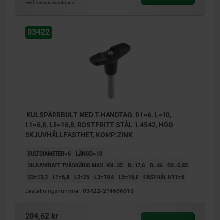
Exkl. leveranskostnader
03422
KULSPÄRRBULT MED T-HANDTAG, D1=6, L=10,
L1=6,8, L5=16,8, ROSTFRITT STÅL 1.4542, HÖG
SKJUVHÅLLFASTHET, KOMP:ZINK
BULTDIAMETER=6
LÄNGD=10
SKJUVKRAFT TVÅSKÄRIG MAX. KN=35
B=17,6
D=46
D2=6,85
D3=13,2
L1=6,8
L2=25
L3=19,4
L5=16,8
FÄSTHÅL H11=6
Beställningsnummer:
03422-214606010
204,62 kr