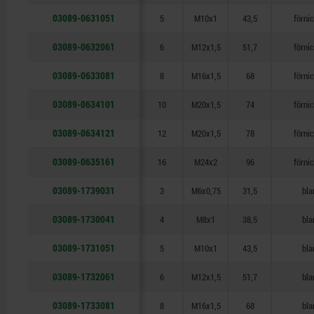
03089-0631051
5
M10x1
43,5
förni
03089-0632061
6
M12x1,5
51,7
förni
03089-0633081
8
M16x1,5
68
förni
03089-0634101
10
M20x1,5
74
förni
03089-0634121
12
M20x1,5
78
förni
03089-0635161
16
M24x2
96
förni
03089-1739031
3
M6x0,75
31,5
bla
03089-1730041
4
M8x1
38,5
bla
03089-1731051
5
M10x1
43,5
bla
03089-1732061
6
M12x1,5
51,7
bla
03089-1733081
8
M16x1,5
68
bla