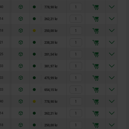
40
32
18
28
16
27
3,2
778,90 kr
14
12
5
10
3,5
8
0,8
262,21 kr
18
15
6
13
4
10
1
250,00 kr
21
17
7
15
5
13
1,3
238,20 kr
25
20
8
17
6
14
1,8
281,54 kr
33
26
10
23
8
19
2,3
381,97 kr
33
28
12
25
10
22
2,8
475,99 kr
33
28
14
25
12
22
2,8
654,15 kr
40
32
18
28
16
27
3,2
778,90 kr
14
12
5
10
3,5
8
0,8
262,21 kr
18
15
6
13
4
10
1
250,00 kr