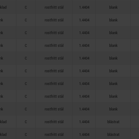
cklad
C
rostfritt stål
1.4404
blank
nk
C
rostfritt stål
1.4404
blank
nk
C
rostfritt stål
1.4404
blank
nk
C
rostfritt stål
1.4404
blank
nk
C
rostfritt stål
1.4404
blank
nk
C
rostfritt stål
1.4404
blank
nk
C
rostfritt stål
1.4404
blank
nk
C
rostfritt stål
1.4404
blank
nk
C
rostfritt stål
1.4404
blank
cklad
C
rostfritt stål
1.4404
blästrat
cklad
C
rostfritt stål
1.4404
blästrat