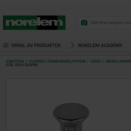
text.skipToContent
text.skipToNavigation
URVAL AV PRODUKTER
NORELEM ACADEMY
STARTSIDA
FLEXIBELT STANDARDDELSYSTEM
03000
INSTÄLLNINGS
STÅL OCH LÅSSPÅR