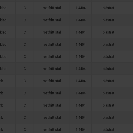
cklad
C
rostfritt stål
1.4404
blästrat
cklad
C
rostfritt stål
1.4404
blästrat
cklad
C
rostfritt stål
1.4404
blästrat
cklad
C
rostfritt stål
1.4404
blästrat
cklad
C
rostfritt stål
1.4404
blästrat
cklad
C
rostfritt stål
1.4404
blästrat
nk
C
rostfritt stål
1.4404
blästrat
nk
C
rostfritt stål
1.4404
blästrat
nk
C
rostfritt stål
1.4404
blästrat
nk
C
rostfritt stål
1.4404
blästrat
nk
C
rostfritt stål
1.4404
blästrat