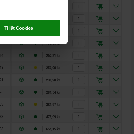
33
26
10
23
8
19
2,3
294,46 kr
33
28
12
25
10
22
2,8
396,72 kr
Tillåt Cookies
33
28
14
25
12
22
2,8
624,34 kr
40
32
18
28
16
27
3,2
709,50 kr
14
12
5
10
3,5
8
0,8
262,21 kr
18
15
6
13
4
10
1
250,00 kr
21
17
7
15
5
13
1,3
238,20 kr
25
20
8
17
6
14
1,8
281,54 kr
33
26
10
23
8
19
2,3
381,97 kr
33
28
12
25
10
22
2,8
475,99 kr
33
28
14
25
12
22
2,8
654,15 kr