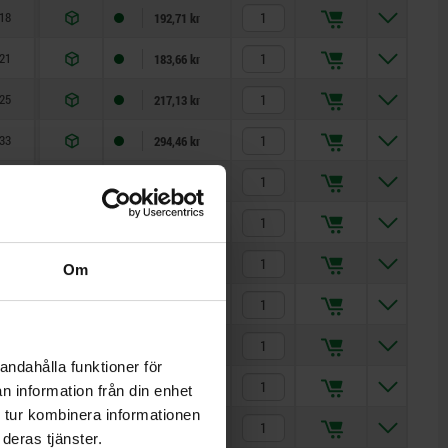
18
15
6
13
4
10
1
192,71 kr
21
17
7
15
5
13
1,3
183,66 kr
25
20
8
17
6
14
1,8
217,13 kr
33
26
10
23
8
19
2,3
294,46 kr
33
28
12
25
10
22
2,8
396,72 kr
33
28
14
25
12
22
2,8
624,34 kr
40
32
18
28
16
27
3,2
709,50 kr
Om
14
12
5
10
3,5
8
0,8
201,97 kr
18
15
6
13
4
10
1
192,71 kr
andahålla funktioner för
21
17
7
15
5
13
1,3
183,66 kr
n information från din enhet
 tur kombinera informationen
25
20
8
17
6
14
1,8
217,13 kr
deras tjänster.