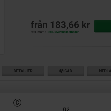
från
183,66 kr
exkl. moms
Exkl. leveranskostnader
T
T
DETALJER
CAD
NEDL