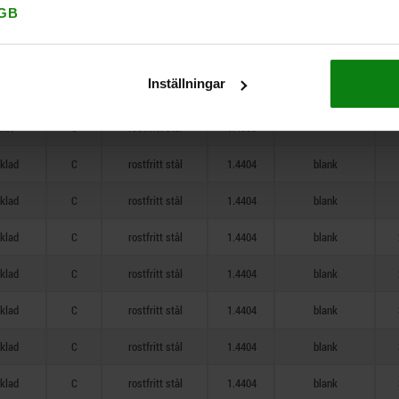
GB
dat
C
rostfritt stål
1.4305
—
dat
C
rostfritt stål
1.4305
—
Inställningar
dat
C
rostfritt stål
1.4305
—
dat
C
rostfritt stål
1.4305
—
cklad
C
rostfritt stål
1.4404
blank
cklad
C
rostfritt stål
1.4404
blank
cklad
C
rostfritt stål
1.4404
blank
cklad
C
rostfritt stål
1.4404
blank
cklad
C
rostfritt stål
1.4404
blank
cklad
C
rostfritt stål
1.4404
blank
cklad
C
rostfritt stål
1.4404
blank