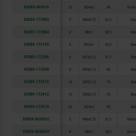
03089-063516
16
M24x2
96
förni
03089-173903
3
M6x0,75
31,5
bla
03089-173004
4
M8x1
38,5
bla
03089-173105
5
M10x1
43,5
bla
03089-173206
6
M12x1,5
51,7
bla
03089-173308
8
M16x1,5
68
bla
03089-173410
10
M20x1,5
74
bla
03089-173412
12
M20x1,5
78
bla
03089-173516
16
M24x2
96
bla
03089-0639031
3
M6x0,75
31,5
förni
03089-0630041
4
M8x1
38,5
förni