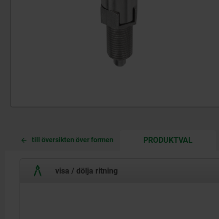
CURREN
CURREN
PRODUKTVAL
till översikten över formen
TAB:
TAB:
visa / dölja ritning