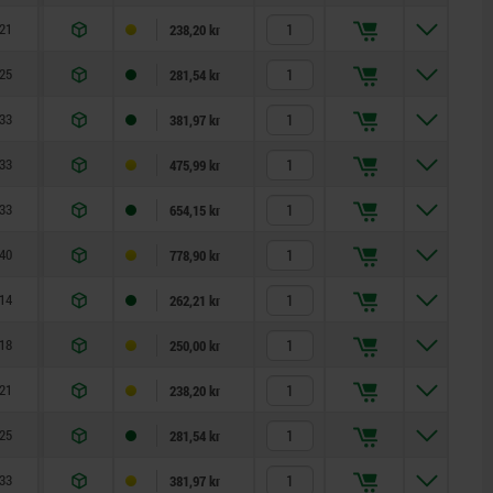
21
17
7
15
5
13
1,3
238,20 kr
25
20
8
17
6
14
1,8
281,54 kr
33
26
10
23
8
19
2,3
381,97 kr
33
28
12
25
10
22
2,8
475,99 kr
33
28
14
25
12
22
2,8
654,15 kr
40
32
18
28
16
27
3,2
778,90 kr
14
12
5
10
3,5
8
0,8
262,21 kr
18
15
6
13
4
10
1
250,00 kr
21
17
7
15
5
13
1,3
238,20 kr
25
20
8
17
6
14
1,8
281,54 kr
33
26
10
23
8
19
2,3
381,97 kr