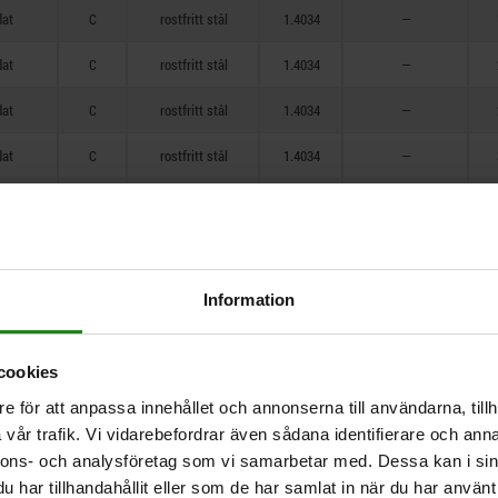
dat
C
rostfritt stål
1.4034
—
dat
C
rostfritt stål
1.4034
—
dat
C
rostfritt stål
1.4034
—
dat
C
rostfritt stål
1.4034
—
dat
C
rostfritt stål
1.4034
—
dat
C
rostfritt stål
1.4034
—
dat
C
rostfritt stål
1.4034
—
Information
dat
C
rostfritt stål
1.4305
—
cookies
dat
C
rostfritt stål
1.4305
—
e för att anpassa innehållet och annonserna till användarna, tillh
dat
C
rostfritt stål
1.4305
—
vår trafik. Vi vidarebefordrar även sådana identifierare och anna
nnons- och analysföretag som vi samarbetar med. Dessa kan i sin
dat
C
rostfritt stål
1.4305
—
har tillhandahållit eller som de har samlat in när du har använt 