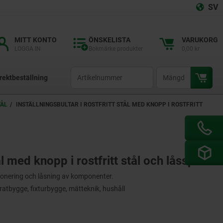
SV
MITT KONTO
ÖNSKELISTA
VARUKORG
LOGGA IN
Bokmärke produkter
0,00 kr
productCode
qty
rektbeställning
TÅL
INSTÄLLNINGSBULTAR I ROSTFRITT STÅL MED KNOPP I ROSTFRITT
tål med knopp i rostfritt stål och låsspår
tionering och låsning av komponenter.
tbygge, fixturbygge, mätteknik, hushåll