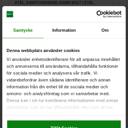
STÅL, SVARTOXIDERAD, KOMP:BULT I STÅL
GÄNGA=M10
LÄNGD=22
D1=4
SLAG=3
L1=9
T1=1,4
N=1,6
S=3
FJÄDERKRAFT BÖRJAN F1 CA N=19
FJÄDERKRAFT SLUT F2 CA N=70
Samtycke
Information
Om
ISKRUVNINGSMOMENT CA NM=1,3
UTSKRUVNINGSMOMENT CA NM=0,6
Beställningsnummer:
03041-210
Denna webbplats använder cookies
Vi använder enhetsidentifierare för att anpassa innehållet
38,55 kr
och annonserna till användarna, tillhandahålla funktioner
DETALJER
exkl. moms
Exkl. leveranskostnader
för sociala medier och analysera vår trafik. Vi
vidarebefordrar även sådana identifierare och annan
information från din enhet till de sociala medier och
03041 VF
annons- och analysföretag som vi samarbetar med.
Dessa kan i sin tur kombinera informationen med annan
information som du har tillhandahållit eller som de har
samlat in när du har använt deras tjänster.
Impressum
|
Dataskydd
|
AGB
Tillåt Cookies