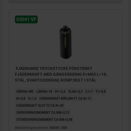
03041 VF
FJÄDRANDE TRYCKSTYCKE FÖRSTÄRKT
FJÄDERKRAFT, MED GÄNGSÄKRING D=M05 L=18,
STÅL, SVARTOXIDERAD, KOMP:BULT I STÅL
GÄNGA=M5
LÄNGD=18
D1=2,4
SLAG=2,3
L1=7
T1=0,8
N=0,8
S=1,5
FJÄDERKRAFT BÖRJAN F1 CA N=11
FJÄDERKRAFT SLUT F2 CA N=29
ISKRUVNINGSMOMENT CA NM=0,12
UTSKRUVNINGSMOMENT CA NM=0,08
Beställningsnummer:
03041-205