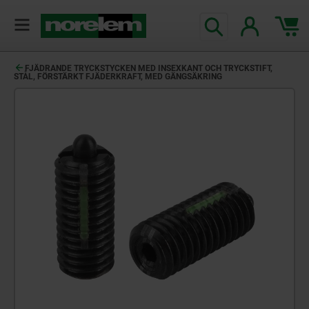
text.skipToContent
text.skipToNavigation
FJÄDRANDE TRYCKSTYCKEN MED INSEXKANT OCH TRYCKSTIFT,
STÅL, FÖRSTÄRKT FJÄDERKRAFT, MED GÄNGSÄKRING