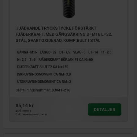
FJÄDRANDE TRYCKSTYCKE FÖRSTÄRKT
FJÄDERKRAFT, MED GÄNGSÄKRING D=M16 L=32,
STÅL, SVARTOXIDERAD, KOMP:BULT I STÅL
GÄNGA=M16
LÄNGD=32
D1=7,5
SLAG=5
L1=14
T1=2,5
N=2,5
S=5
FJÄDERKRAFT BÖRJAN F1 CA N=60
FJÄDERKRAFT SLUT F2 CA N=150
ISKRUVNINGSMOMENT CA NM=3,9
UTSKRUVNINGSMOMENT CA NM=3
Beställningsnummer:
03041-216
85,14 kr
DETALJER
exkl. moms
Exkl. leveranskostnader