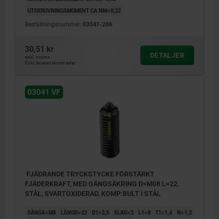
UTSKRUVNINGSMOMENT CA NM=0,22
Beställningsnummer:
03041-206
30,51 kr
DETALJER
exkl. moms
Exkl. leveranskostnader
03041 VF
FJÄDRANDE TRYCKSTYCKE FÖRSTÄRKT
FJÄDERKRAFT, MED GÄNGSÄKRING D=M08 L=22,
STÅL, SVARTOXIDERAD, KOMP:BULT I STÅL
GÄNGA=M8
LÄNGD=22
D1=3,5
SLAG=3
L1=8
T1=1,4
N=1,2