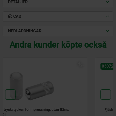
DETALJER
CAD
NEDLADDNINGAR
Andra kunder köpte också
NY
03072-20
Fjädrande tryckstycken för inpressning, utan fläns, stål