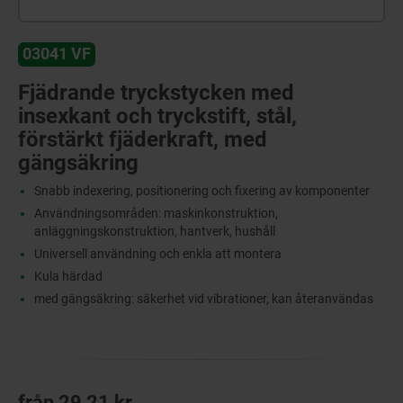
03041 VF
Fjädrande tryckstycken med
insexkant och tryckstift, stål,
förstärkt fjäderkraft, med
gängsäkring
Snabb indexering, positionering och fixering av komponenter
Användningsområden: maskinkonstruktion,
anläggningskonstruktion, hantverk, hushåll
Universell användning och enkla att montera
Kula härdad
med gängsäkring: säkerhet vid vibrationer, kan återanvändas
från
29,21 kr