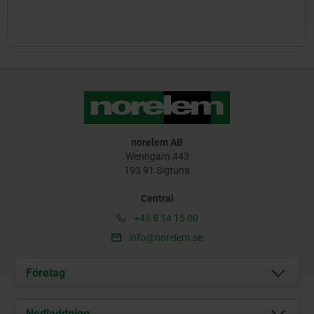
norelem AB
Wenngarn 443
193 91 Sigtuna
Central
+46 8 14 15 00
info@norelem.se
Företag
Om oss
Nedladdning