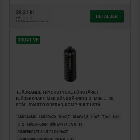
29,21 kr
DETALJER
exkl. moms
Exkl. leveranskostnader
L2 = ca två gänglängder
L2 = ca
1) Gängstift limmat
1) Gängs
03041 VF
FJÄDRANDE TRYCKSTYCKE FÖRSTÄRKT
FJÄDERKRAFT, MED GÄNGSÄKRING D=M06 L=20,
STÅL, SVARTOXIDERAD, KOMP:BULT I STÅL
GÄNGA=M6
LÄNGD=20
D1=2,7
SLAG=2,5
L1=7
T1=1
N=1
S=2
FJÄDERKRAFT BÖRJAN F1 CA N=14
FJÄDERKRAFT SLUT F2 CA N=37
ISKRUVNINGSMOMENT CA NM=0,45