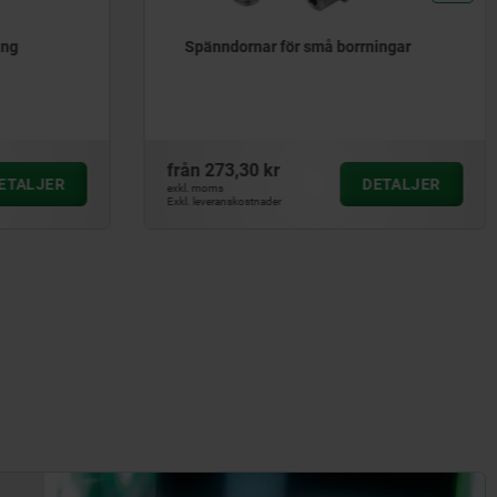
rningar
Spänndornar
från
825,70 kr
DETALJER
DETALJER
exkl. moms
Exkl. leveranskostnader