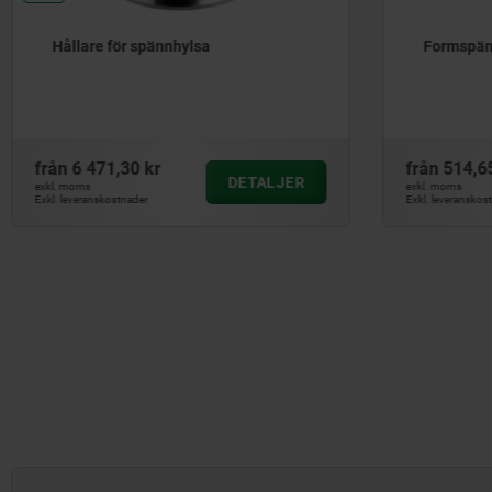
Formspännare för ytterspänning
Spännhy
från
514,65 kr
från
2 24
DETALJER
exkl. moms
exkl. moms
Exkl. leveranskostnader
Exkl. leverans