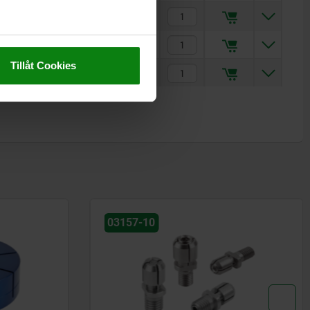
M8
5
10
45
3,5
5
2500
1 493,08 kr
M10
7
15
30
5,5
8
5500
1 493,08 kr
Tillåt Cookies
M12
7
15
58
5,5
8
5500
1 990,43 kr
03157