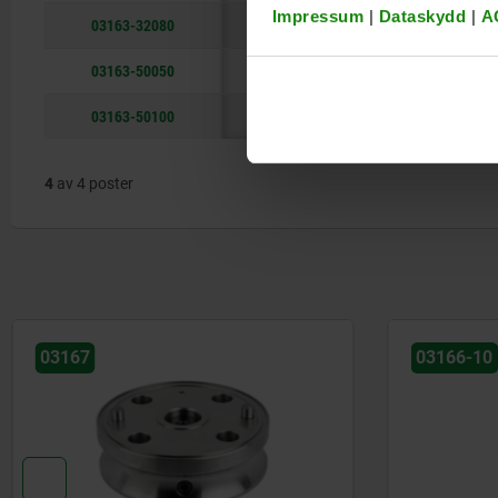
Impressum
|
Dataskydd
|
A
03163-32080
5
50
42
80
03163-50050
6
72
63
50
03163-50100
6
72
63
100
4
av 4 poster
03166-10
03168