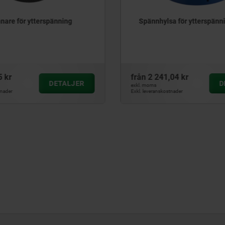
lsa för ytterspänning
Spänndornar för små bor
1,04 kr
från
273,30 kr
DETALJER
exkl. moms
kostnader
Exkl. leveranskostnader