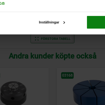
GB
32
42
4,5
7,7
7
M3x0,5
M4x0,7
50
62
5,5
11,4
11
M3x0,5
M5x0,8
Inställningar
50
62
5,5
11,4
11
M3x0,5
M5x0,8
FÖRSTORA TABELL
Andra kunder köpte också
03157-10