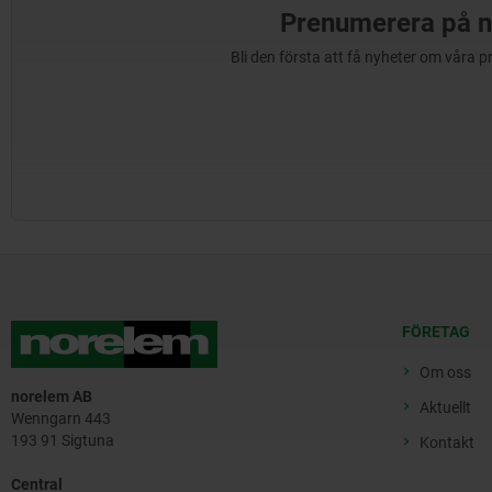
Prenumerera på n
Bli den första att få nyheter om våra 
FÖRETAG
Om oss
norelem AB
Aktuellt
Wenngarn 443
193 91 Sigtuna
Kontakt
Central