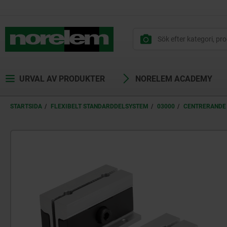
text.skipToContent
text.skipToNavigation
URVAL AV PRODUKTER
NORELEM ACADEMY
STARTSIDA
FLEXIBELT STANDARDDELSYSTEM
03000
CENTRERANDE