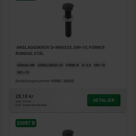
ANSLAGSSKRUV D=M06X25, SW=10, FORM:B
RUNDAD, STÅL
GÄNGA=M6
GÄNGLÄNGD=25
FORM=B
K=3,8
SW=10
SR1=15
Beställningsnummer:
03087-20625
28,18 kr
DETALJER
exkl. moms
Exkl. leveranskostnader
03087 B