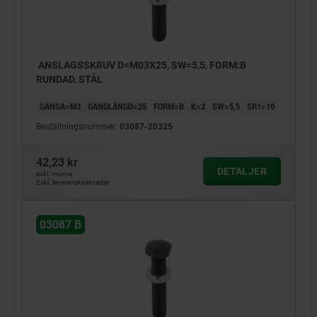
ANSLAGSSKRUV D=M03X25, SW=5,5, FORM:B
RUNDAD, STÅL
GÄNGA=M3
GÄNGLÄNGD=25
FORM=B
K=2
SW=5,5
SR1=10
Beställningsnummer:
03087-20325
42,23 kr
DETALJER
exkl. moms
Exkl. leveranskostnader
03087 B