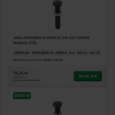
ANSLAGSSKRUV D=M03X16, SW=5,5, FORM:B
RUNDAD, STÅL
GÄNGA=M3
GÄNGLÄNGD=16
FORM=B
K=2
SW=5,5
SR1=10
Beställningsnummer:
03087-20316
38,26 kr
DETALJER
exkl. moms
Exkl. leveranskostnader
03087 B