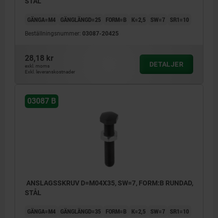
STÅL
GÄNGA=M4
GÄNGLÄNGD=25
FORM=B
K=2,5
SW=7
SR1=10
Beställningsnummer:
03087-20425
28,18 kr
DETALJER
exkl. moms
Exkl. leveranskostnader
03087 B
ANSLAGSSKRUV D=M04X35, SW=7, FORM:B RUNDAD,
STÅL
GÄNGA=M4
GÄNGLÄNGD=35
FORM=B
K=2,5
SW=7
SR1=10