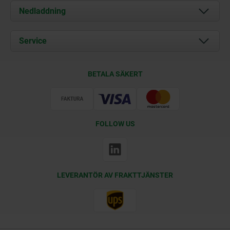
Om oss
Nedladdning
Aktuellt
Documents
Service
Kontakt
Leveransvillkor
BETALA SÄKERT
Certifiering
FOLLOW US
LEVERANTÖR AV FRAKTTJÄNSTER