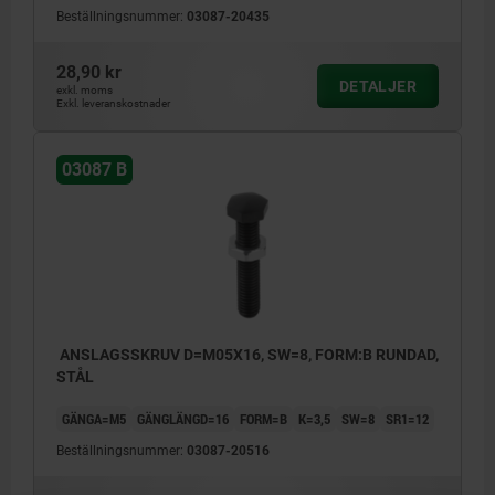
Beställningsnummer:
03087-20435
28,90 kr
DETALJER
exkl. moms
Exkl. leveranskostnader
03087 B
ANSLAGSSKRUV D=M05X16, SW=8, FORM:B RUNDAD,
STÅL
GÄNGA=M5
GÄNGLÄNGD=16
FORM=B
K=3,5
SW=8
SR1=12
Beställningsnummer:
03087-20516