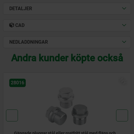
DETALJER
CAD
NEDLADDNINGAR
Andra kunder köpte också
NY
06212-20 inch
Stjärnvred i plast DIN 6336 ståldelar rostfritt stål - tum