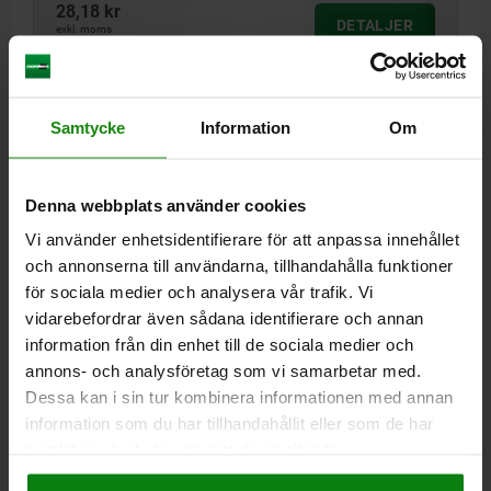
28,18 kr
DETALJER
exkl. moms
Exkl. leveranskostnader
03087 B
Samtycke
Information
Om
Denna webbplats använder cookies
Vi använder enhetsidentifierare för att anpassa innehållet
och annonserna till användarna, tillhandahålla funktioner
för sociala medier och analysera vår trafik. Vi
ANSLAGSSKRUV D=M05X25, SW=8, FORM:B RUNDAD,
STÅL
vidarebefordrar även sådana identifierare och annan
information från din enhet till de sociala medier och
GÄNGA=M5
GÄNGLÄNGD=25
FORM=B
K=3,5
SW=8
SR1=12
annons- och analysföretag som vi samarbetar med.
Beställningsnummer:
03087-20525
Dessa kan i sin tur kombinera informationen med annan
information som du har tillhandahållit eller som de har
28,18 kr
samlat in när du har använt deras tjänster.
DETALJER
exkl. moms
Impressum
|
Dataskydd
|
AGB
Exkl. leveranskostnader