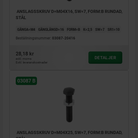
ANSLAGSSKRUV D=M04X16, SW=7, FORM:B RUNDAD,
STÅL
GÄNGA=M4
GÄNGLÄNGD=16
FORM=B
K=2,5
SW=7
SR1=10
Beställningsnummer:
03087-20416
28,18 kr
DETALJER
exkl. moms
Exkl. leveranskostnader
03087 B
ANSLAGSSKRUV D=M04X25, SW=7, FORM:B RUNDAD,