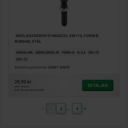
ANSLAGSSKRUV D=M06X35, SW=10, FORM:B
RUNDAD, STÅL
GÄNGA=M6
GÄNGLÄNGD=35
FORM=B
K=3,8
SW=10
SR1=15
Beställningsnummer:
03087-20635
28,90 kr
DETALJER
exkl. moms
Exkl. leveranskostnader
1
2
4