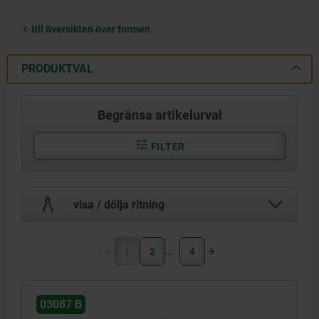
till översikten över formen
PRODUKTVAL
Begränsa artikelurval
FILTER
visa / dölja ritning
1
2
4
03087 B