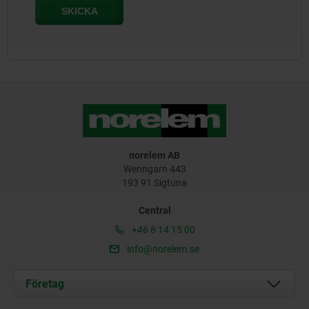
norelem AB
Wenngarn 443
193 91 Sigtuna
Central
+46 8 14 15 00
info@norelem.se
Företag