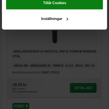
Tillåt Cookies
03087 B
Inställningar
ANSLAGSSKRUV D=M05X35, SW=8, FORM:B RUNDAD,
STÅL
GÄNGA=M5
GÄNGLÄNGD=35
FORM=B
K=3,5
SW=8
SR1=12
Beställningsnummer:
03087-20535
28,90 kr
DETALJER
exkl. moms
Exkl. leveranskostnader
03087 B