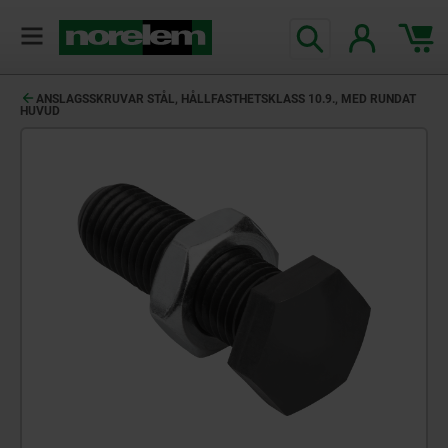
text.skipToContent
text.skipToNavigation
ANSLAGSSKRUVAR STÅL, HÅLLFASTHETSKLASS 10.9., MED RUNDAT
HUVUD