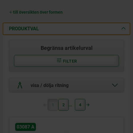
till översikten över formen
PRODUKTVAL
Begränsa artikelurval
FILTER
visa / dölja ritning
1
2
4
03087 A