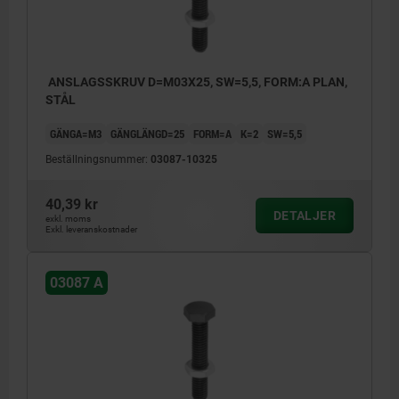
ANSLAGSSKRUV D=M03X25, SW=5,5, FORM:A PLAN,
STÅL
GÄNGA=M3
GÄNGLÄNGD=25
FORM=A
K=2
SW=5,5
Beställningsnummer:
03087-10325
40,39 kr
DETALJER
exkl. moms
Exkl. leveranskostnader
03087 A