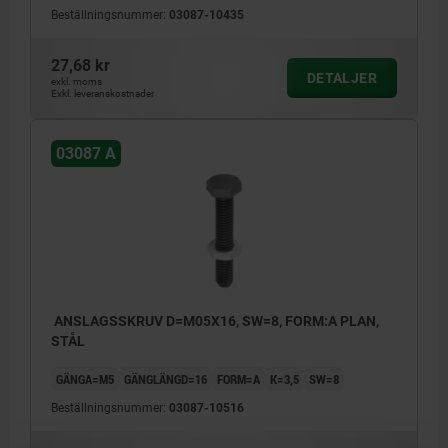
Beställningsnummer:
03087-10435
27,68 kr
DETALJER
exkl. moms
Exkl. leveranskostnader
03087 A
ANSLAGSSKRUV D=M05X16, SW=8, FORM:A PLAN,
STÅL
GÄNGA=M5
GÄNGLÄNGD=16
FORM=A
K=3,5
SW=8
Beställningsnummer:
03087-10516