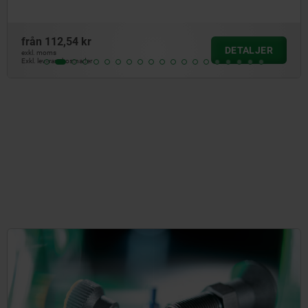
från
93,41 kr
DETALJE
exkl. moms
Exkl. leveranskostnader