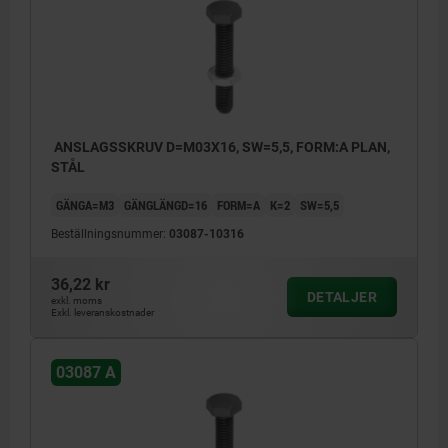
ANSLAGSSKRUV D=M03X16, SW=5,5, FORM:A PLAN,
STÅL
GÄNGA=M3
GÄNGLÄNGD=16
FORM=A
K=2
SW=5,5
Beställningsnummer:
03087-10316
36,22 kr
DETALJER
exkl. moms
Exkl. leveranskostnader
03087 A