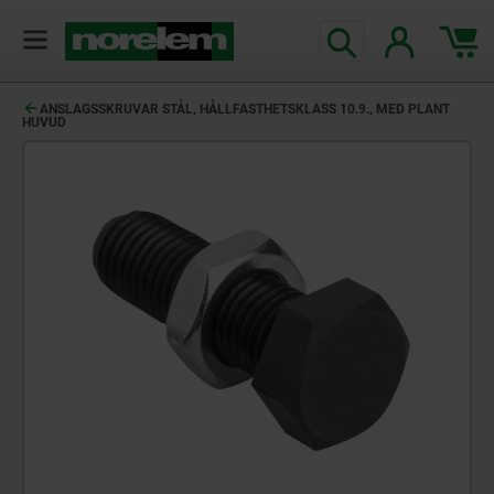
text.skipToContent
text.skipToNavigation
ANSLAGSSKRUVAR STÅL, HÅLLFASTHETSKLASS 10.9., MED PLANT
HUVUD