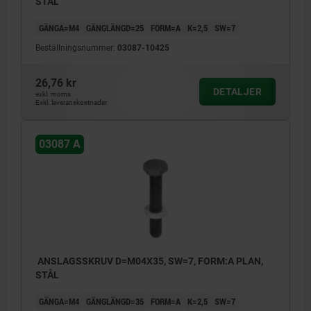
STÅL
GÄNGA=M4
GÄNGLÄNGD=25
FORM=A
K=2,5
SW=7
Beställningsnummer:
03087-10425
26,76 kr
DETALJER
exkl. moms
Exkl. leveranskostnader
03087 A
ANSLAGSSKRUV D=M04X35, SW=7, FORM:A PLAN,
STÅL
GÄNGA=M4
GÄNGLÄNGD=35
FORM=A
K=2,5
SW=7