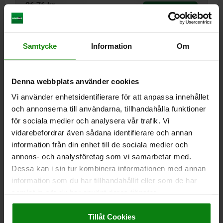
26,76 kr
DETALJER
exkl. moms
Exkl. leveranskostnader
Samtycke
Information
Om
03087 A
Denna webbplats använder cookies
Vi använder enhetsidentifierare för att anpassa innehållet
och annonserna till användarna, tillhandahålla funktioner
för sociala medier och analysera vår trafik. Vi
vidarebefordrar även sådana identifierare och annan
ANSLAGSSKRUV D=M05X25, SW=8, FORM:A PLAN,
STÅL
information från din enhet till de sociala medier och
annons- och analysföretag som vi samarbetar med.
GÄNGA=M5
GÄNGLÄNGD=25
FORM=A
K=3,5
SW=8
Dessa kan i sin tur kombinera informationen med annan
Beställningsnummer:
03087-10525
information som du har tillhandahållit eller som de har
samlat in när du har använt deras tjänster.
26,76 kr
Impressum
|
Dataskydd
|
AGB
DETALJER
exkl. moms
Exkl. leveranskostnader
Tillåt Cookies