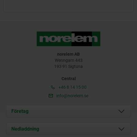
norelem AB
Wenngarn 443
193 91 Sigtuna
Central
+46 8 14 15 00
info@norelem.se
Företag
Om oss
Nedladdning
Aktuellt