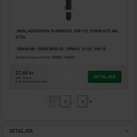
ANSLAGSSKRUV D=M06X35, SW=10, FORM:A PLAN,
STÅL
GÄNGA=M6
GÄNGLÄNGD=35
FORM=A
K=3,8
SW=10
Beställningsnummer:
03087-10635
27,68 kr
DETALJER
exkl. moms
Exkl. leveranskostnader
1
2
4
DETALJER