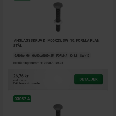
ANSLAGSSKRUV D=M06X25, SW=10, FORM:A PLAN,
STÅL
GÄNGA=M6
GÄNGLÄNGD=25
FORM=A
K=3,8
SW=10
Beställningsnummer:
03087-10625
26,76 kr
DETALJER
exkl. moms
Exkl. leveranskostnader
03087 A