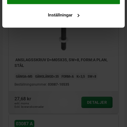
03087 A
Inställningar
ANSLAGSSKRUV D=M05X35, SW=8, FORM:A PLAN,
STÅL
GÄNGA=M5
GÄNGLÄNGD=35
FORM=A
K=3,5
SW=8
Beställningsnummer:
03087-10535
27,68 kr
DETALJER
exkl. moms
Exkl. leveranskostnader
03087 A