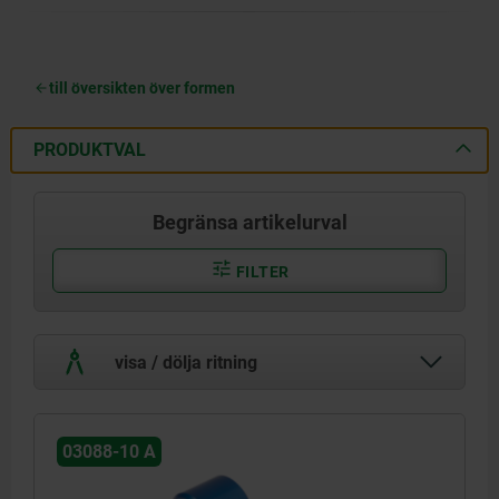
till översikten över formen
PRODUKTVAL
Begränsa artikelurval
FILTER
visa / dölja ritning
03088-10 A