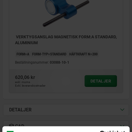
VERKTYGSANSLAG MAGNETISK FORM:A STANDARD,
ALUMINIUM
FORM=A
FORM-TYP=STANDARD
HÄFTKRAFT N=200
Beställningsnummer:
03088-10-1
620,06 kr
DETALJER
exkl. moms
Exkl. leveranskostnader
DETALJER
CAD