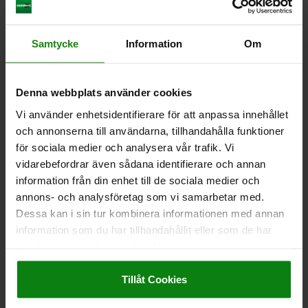
NEDLADDNINGAR
Samtycke
Information
Om
Andra kunder köpte också
Denna webbplats använder cookies
Vi använder enhetsidentifierare för att anpassa innehållet
03080
och annonserna till användarna, tillhandahålla funktioner
för sociala medier och analysera vår trafik. Vi
vidarebefordrar även sådana identifierare och annan
information från din enhet till de sociala medier och
annons- och analysföretag som vi samarbetar med.
Dessa kan i sin tur kombinera informationen med annan
information som du har tillhandahållit eller som de har
ara
Excenteransl
samlat in när du har använt deras tjänster.
Impressum
|
Dataskydd
|
AGB
Tillåt Cookies