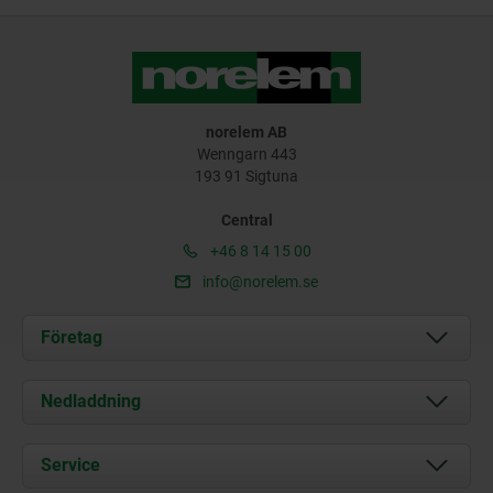
norelem AB
Wenngarn 443
193 91 Sigtuna
Central
+46 8 14 15 00
info@norelem.se
Företag
Om oss
Nedladdning
Aktuellt
Documents
Service
Kontakt