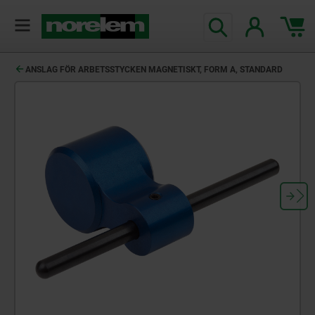
text.skipToContent
text.skipToNavigation
ANSLAG FÖR ARBETSSTYCKEN MAGNETISKT, FORM A, STANDARD