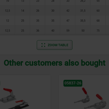
12,5
12,5
10
12
10
13
14
25
25
13
23
26
35
36
23
28
30
35
40
28
33
42
47
59
33
26,2
31,5
35,5
26,2
50
55
60
68
75
55
12,5
14
26
30
42
31,5
60
12
25
35
35
47
35,5
68
12,5
25
36
40
59
50
75
ZOOM TABLE
Other customers also bought
05837-26