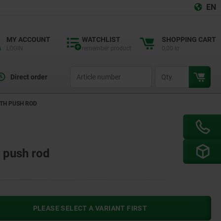
EN
MY ACCOUNT
WATCHLIST
SHOPPING CART
LOGIN
remember product
0,00 kr
productCode
qty
Direct order
TH PUSH ROD
 push rod
PLEASE SELECT A VARIANT FIRST