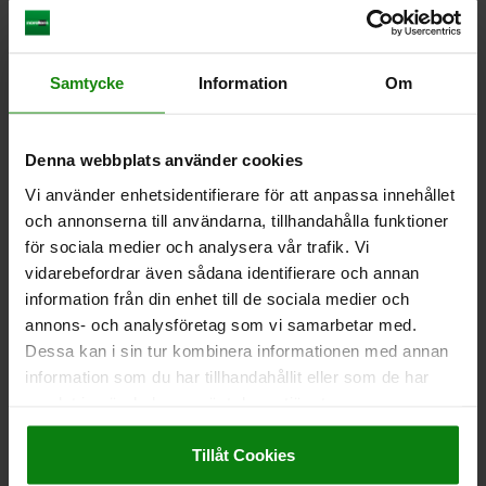
CAD
DOWNLOADS
Samtycke
Information
Om
Other customers also bought
Denna webbplats använder cookies
Vi använder enhetsidentifierare för att anpassa innehållet
NEW
95042 inch
och annonserna till användarna, tillhandahålla funktioner
för sociala medier och analysera vår trafik. Vi
vidarebefordrar även sådana identifierare och annan
information från din enhet till de sociala medier och
annons- och analysföretag som vi samarbetar med.
Dessa kan i sin tur kombinera informationen med annan
information som du har tillhandahållit eller som de har
vel and fixed castors with rubber tread,
Steel plate s
samlat in när du har använt deras tjänster.
n - inch
wheels, stand
Impressum
|
Dataskydd
|
AGB
Tillåt Cookies