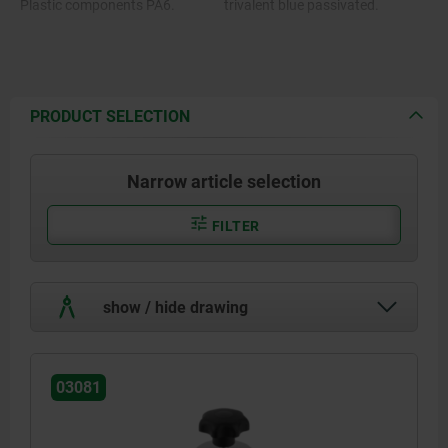
Plastic components PA6.
trivalent blue passivated.
PRODUCT SELECTION
Narrow article selection
FILTER
show / hide drawing
03081