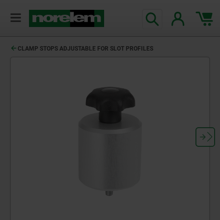
text.skipToContent
text.skipToNavigation
CLAMP STOPS ADJUSTABLE FOR SLOT PROFILES