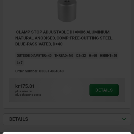
CLAMP STOP ADJUSTABLE D1=M06 ALUMINIUM,
NATURAL ANODISED, COMP:FREE-CUTTING STEEL,
BLUE-PASSIVATED, D=40
OUTSIDE DIAMETER=40
THREAD=M6
D2=32
H=60
HEIGHT=40
L=7
Order number:
03081-064040
kr175.01
DETAILS
plus sales tax
plus shipping costs
DETAILS