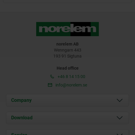
norelem AB
Wenngarn 443
193 91 Sigtuna
Head office
+46 8 14 15 00
info@norelem.se
Company
About us
Download
News
Documents